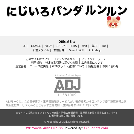
Official Site
JJ
CLASSY.
VERY
STORY
HERS
Mart
美ST
bis
和食スタイル
女性自身
SmartFLASH
kokode.jp
このサイトについて
コンテンツポリシー
プライバシーポリシー
利用規約
特定商取引法に基づく表記
広告掲載について
運営会社
ニュース提供先
WEBプッシュ通知について
情報提供
お問い合わせ
ABJマークは、この電子書店・電子書籍配信サービスが、著作権者からコンテンツ使用許諾を得た正
規版配信サービスであることを示す登録商標（登録番号 第6091713号）です。
本サイトに掲載されているすべての文章・画像の無断転載・複製行為を固く禁止します。すべて
の著作権は光文社に帰属します。
© Kobunsha Co., Ltd. All Rights Reserved.
WP2Social Auto Publish
Powered By :
XYZScripts.com