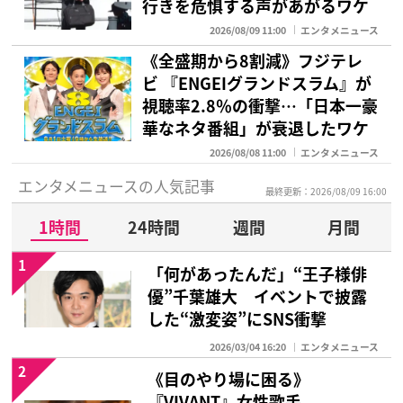
行きを危惧する声があがるワケ
2026/08/09 11:00
エンタメニュース
《全盛期から8割減》フジテレ
ビ 『ENGEIグランドスラム』が
視聴率2.8％の衝撃…「日本一豪
華なネタ番組」が衰退したワケ
2026/08/08 11:00
エンタメニュース
エンタメニュースの人気記事
最終更新：2026/08/09 16:00
1時間
24時間
週間
月間
1
「何があったんだ」“王子様俳
優”千葉雄大 イベントで披露
した“激変姿”にSNS衝撃
2026/03/04 16:20
エンタメニュース
2
《目のやり場に困る》
『VIVANT』女性歌手