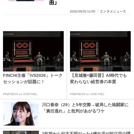
由」
2026/04/02 11:00
エンタメニュース
FINCHI主催「IVS2026」トーク
【見城徹×藤田晋】AI時代でも
セッションが話題に！
変わらない経営者の本質
PR(FINCHI on GOETHE)
PR(FINCHI on GOETHE)
川口春奈（29）と5年交際→破局した格闘家に
「責任逃れ」と批判があがるワケ
2年前から行方不明だった4歳女児が祖父宅の隠