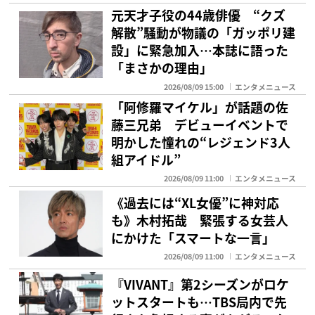
元天才子役の44歳俳優 “クズ
解散”騒動が物議の「ガッポリ建
設」に緊急加入…本誌に語った
「まさかの理由」
2026/08/09 15:00
エンタメニュース
「阿修羅マイケル」が話題の佐
藤三兄弟 デビューイベントで
明かした憧れの“レジェンド3人
組アイドル”
2026/08/09 11:00
エンタメニュース
《過去には“XL女優”に神対応
も》木村拓哉 緊張する女芸人
にかけた「スマートな一言」
2026/08/09 11:00
エンタメニュース
『VIVANT』第2シーズンがロケ
ットスタートも…TBS局内で先