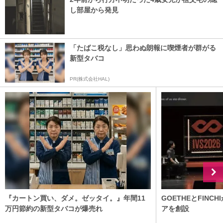
し部屋から発見
「たばこ税なし」思わぬ朗報に喫煙者が群がる
新型タバコ
PR(株式会社HAL)
『カートン買い、ダメ。ゼッタイ。』年間11
GOETHEとFIN
万円節約の新型タバコが爆売れ
アを創設