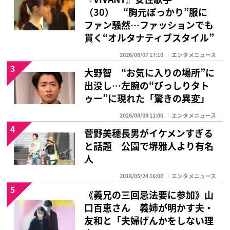
（30） “胸元ぽっかり”服に
ファン騒然…ファッションでも
貫く“オルタナティブスタイル”
2026/08/07 17:10
エンタメニュース
3
大野智 “お気に入りの場所”に
出没し…左腕の“びっしりタト
ゥー”に現れた「驚きの異変」
2026/08/08 11:00
エンタメニュース
4
菅野美穂長男がイケメンすぎる
と話題 公園で堺雅人より有名
人
2018/05/24 16:00
エンタメニュース
5
《義兄の三回忌法要に参加》山
口百恵さん 義姉が明かす夫・
友和と「夫婦げんかをしない理