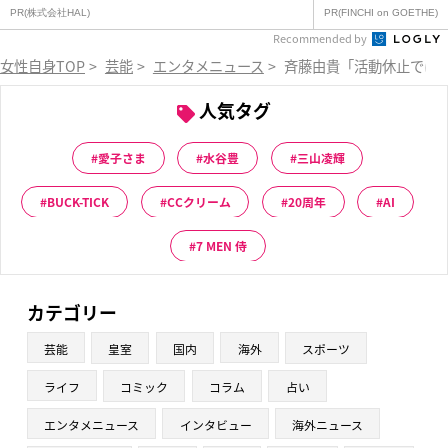
PR(株式会社HAL)
PR(FINCHI on GOETHE)
Recommended by
女性自身TOP
>
芸能
>
エンタメニュース
>
斉藤由貴「活動休止ではな
人気タグ
愛子さま
水谷豊
三山凌輝
BUCK-TICK
CCクリーム
20周年
AI
7 MEN 侍
カテゴリー
芸能
皇室
国内
海外
スポーツ
ライフ
コミック
コラム
占い
エンタメニュース
インタビュー
海外ニュース