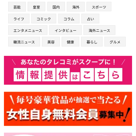
芸能
皇室
国内
海外
スポーツ
ライフ
コミック
コラム
占い
エンタメニュース
インタビュー
海外ニュース
韓流ニュース
美容
健康
暮らし
グルメ