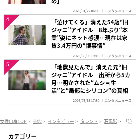
め」
2020/01/22 06:00
エンタメニュース
4
「泣けてくる」消えた54歳“旧
ジャニ”アイドル 8年ぶり“本
業”姿にネット感涙…現在は家
賃3.4万円の“懐事情”
2026/08/06 19:10
エンタメニュース
5
「地獄見たんで」消えた元“旧
ジャニ”アイドル 出所から5カ
月…明かされた“ムショ生
活”と“局部にシリコン”の真相
2026/07/15 17:30
エンタメニュース
女性自身TOP
>
芸能
>
インタビュー
>
タレント
>
石黒彩
>
「泣き
カテゴリー