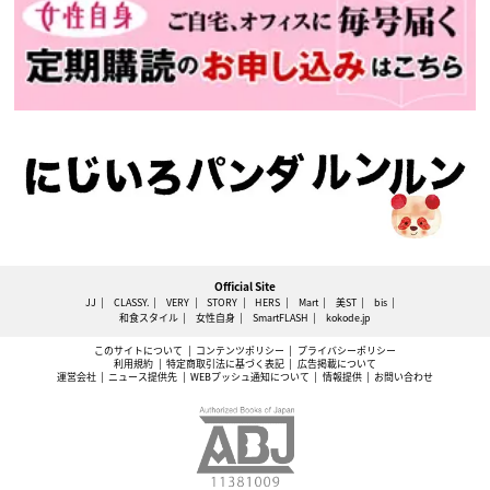
Official Site
JJ
CLASSY.
VERY
STORY
HERS
Mart
美ST
bis
和食スタイル
女性自身
SmartFLASH
kokode.jp
このサイトについて
コンテンツポリシー
プライバシーポリシー
利用規約
特定商取引法に基づく表記
広告掲載について
運営会社
ニュース提供先
WEBプッシュ通知について
情報提供
お問い合わせ