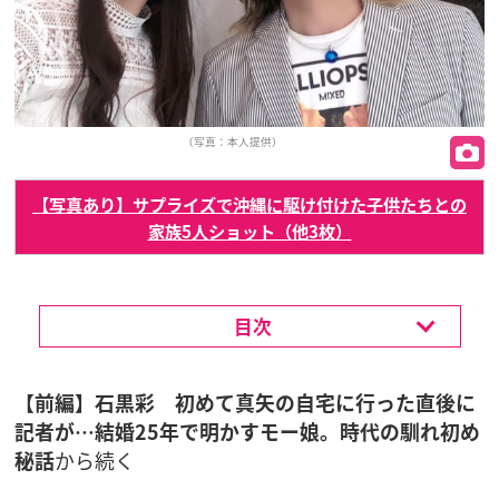
（写真：本人提供）
【写真あり】サプライズで沖縄に駆け付けた子供たちとの
家族5人ショット（他3枚）
目次
【前編】石黒彩 初めて真矢の自宅に行った直後に
記者が…結婚25年で明かすモー娘。時代の馴れ初め
秘話
から続く