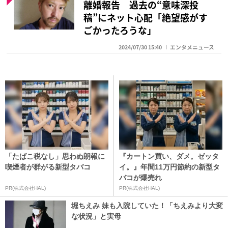
離婚報告 過去の“意味深投
稿”にネット心配「絶望感がす
ごかったろうな」
2024/07/30 15:40
エンタメニュース
「たばこ税なし」思わぬ朗報に
『カートン買い、ダメ。ゼッタ
喫煙者が群がる新型タバコ
イ。』年間11万円節約の新型タ
バコが爆売れ
PR(株式会社HAL)
PR(株式会社HAL)
堀ちえみ 妹も入院していた！「ちえみより大変
な状況」と実母