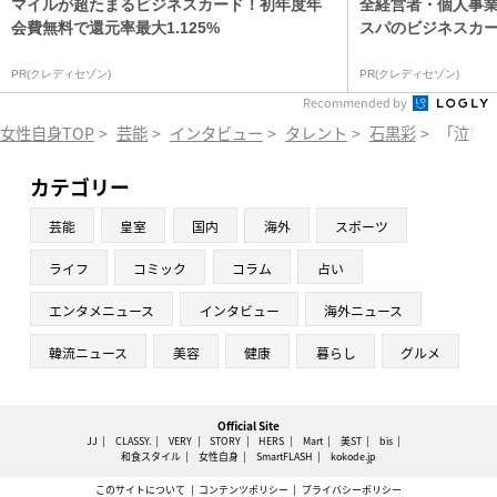
マイルが超たまるビジネスカード！初年度年
全経営者・個人事
会費無料で還元率最大1.125%
スパのビジネスカ
PR(クレディセゾン)
PR(クレディセゾン)
Recommended by
女性自身TOP
>
芸能
>
インタビュー
>
タレント
>
石黒彩
>
「泣き
カテゴリー
芸能
皇室
国内
海外
スポーツ
ライフ
コミック
コラム
占い
エンタメニュース
インタビュー
海外ニュース
韓流ニュース
美容
健康
暮らし
グルメ
Official Site
JJ
CLASSY.
VERY
STORY
HERS
Mart
美ST
bis
和食スタイル
女性自身
SmartFLASH
kokode.jp
このサイトについて
コンテンツポリシー
プライバシーポリシー