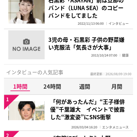
石黒彩「ASAYAN」前は旦那の
バンド（LUNA SEA）のコピー
バンドをしてました
2022/11/13 06:00
インタビュー
3児の母・石黒彩 子供の野菜嫌
い克服法「気長さが大事」
2013/10/24 07:00
健康
インタビューの人気記事
最終更新：2026/08/09 19:00
1時間
24時間
週間
月間
1
「何があったんだ」“王子様俳
優”千葉雄大 イベントで披露
した“激変姿”にSNS衝撃
2026/03/04 16:20
エンタメニュース
2