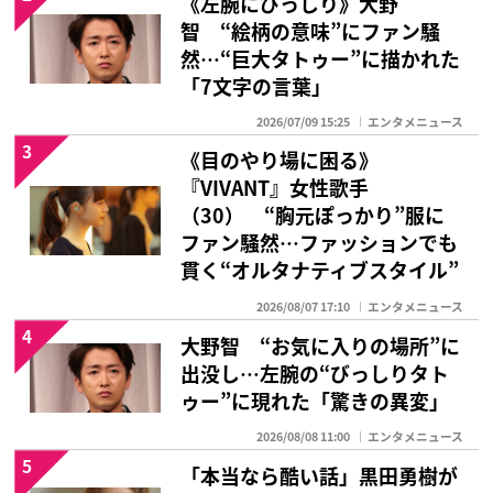
《左腕にびっしり》大野
智 “絵柄の意味”にファン騒
然…“巨大タトゥー”に描かれた
「7文字の言葉」
2026/07/09 15:25
エンタメニュース
3
《目のやり場に困る》
『VIVANT』女性歌手
（30） “胸元ぽっかり”服に
ファン騒然…ファッションでも
貫く“オルタナティブスタイル”
2026/08/07 17:10
エンタメニュース
4
大野智 “お気に入りの場所”に
出没し…左腕の“びっしりタト
ゥー”に現れた「驚きの異変」
2026/08/08 11:00
エンタメニュース
5
「本当なら酷い話」黒田勇樹が