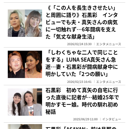
《「この人を長生きさせたい」
と周囲に語り》石黒彩 インタ
ビューでも夫・真矢さんの病気
に一切触れず…6年闘病を支え
た「気丈な献身生活」
2026/02/24 15:30
エンタメニュース
「しわくちゃな二人で同じこと
をする」LUNA SEA真矢さん急
逝…妻・石黒彩が闘病献身中に
明かしていた「2つの願い」
2026/02/23 16:41
エンタメニュース
石黒彩 初めて真矢の自宅に行
った直後に記者が…結婚25年で
明かすモー娘。時代の馴れ初め
秘話
2025/06/29 11:00
インタビュー