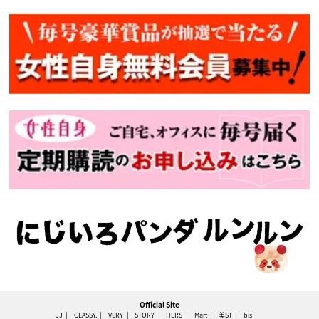
Official Site
JJ
CLASSY.
VERY
STORY
HERS
Mart
美ST
bis