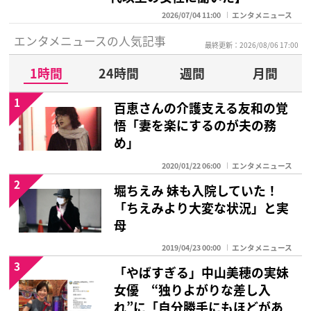
2026/07/04 11:00
エンタメニュース
エンタメニュースの人気記事
最終更新：2026/08/06 17:00
1時間
24時間
週間
月間
1
百恵さんの介護支える友和の覚
悟「妻を楽にするのが夫の務
め」
2020/01/22 06:00
エンタメニュース
2
堀ちえみ 妹も入院していた！
「ちえみより大変な状況」と実
母
2019/04/23 00:00
エンタメニュース
3
「やばすぎる」中山美穂の実妹
女優 “独りよがりな差し入
れ”に「自分勝手にもほどがあ