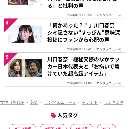
る」と批判の声
2024/07/12 19:58
エンタメニュース
4
「何かあった？！」川口春奈
シミ隠さない“すっぴん”意味深
投稿にファンから心配の声
2025/09/10 18:45
エンタメニュース
5
川口春奈 極秘交際のなかサッ
カー日本代表夫と「お揃いで着
けていた超高級アイテム」
2026/08/06 11:00
エンタメニュース
女性自身TOP
>
芸能
>
エンタメニュース
>
タレント
>
ランキング
>
人気タグ
三山凌輝
愛子さま
水谷豊
326