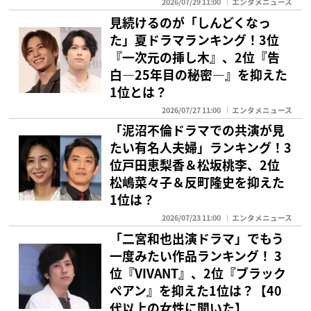
2026/07/29 11:00
エンタメニュース
見続けるのが「しんどくなっ
た」夏ドラマランキング！3位
『一次元の挿し木』、2位『告
白―25年目の秘密―』を抑えた
1位とは？
2026/07/27 11:00
エンタメニュース
「泥沼不倫ドラマでの共演が見
たい有名人夫婦」ランキング！3
位戸田恵梨香＆松坂桃李、2位
松嶋菜々子＆反町隆史を抑えた
1位は？
2026/07/23 11:00
エンタメニュース
「二宮和也出演ドラマ」でもう
一度みたい作品ランキング！ 3
位『VIVANT』、2位『ブラック
ペアン』を抑えた1位は？【40
代以上の女性に聞いた】