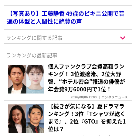
【写真あり】工藤静香 49歳のビキニ公開で普
遍の体型と人間性に絶賛の声
ランキングに関する記事
ランキングの最新記事
個人ファンクラブ会費高額ラン
キング！ 3位渡邊渚、2位大野
智、“ホテル密会”報道の俳優が
年会費9万6000円で1位！
2026/08/06 11:00
エンタメニュース
【続きが気になる】夏ドラマラ
ンキング！3位『Tシャツが乾く
まで』、2位『GTO』を抑えた1
位は？