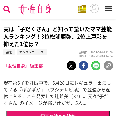
実は「子だくさん」と知って驚いたママ芸能
人ランキング！3位松浦亜弥、2位上戸彩を
抑えた1位は？
芸能
エンタメニュース
投稿日：2025/06/01 11:00
更新日：2025/06/04 14:04
『女性自身』編集部
現在第5子を妊娠中で、5月28日にレギュラー出演し
ている『ぽかぽか』（フジテレビ系）で翌週から産
休に入ることを発表した辻希美（37）。元々“子だ
くさん”のイメージが強い辻だが、5人...