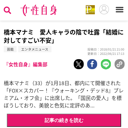
橋本マナミ 愛人キャラの陰で吐露「結婚に
対してすごい不安」
芸能
エンタメニュース
投稿日：2018/01/21 21:00
更新日：2022/06/21 17:13
『女性自身』編集部
橋本マナミ（33）が1月18日、都内にて開催された
「FOX×スカパー！『ウォーキング・デッド8』プレ
ミアム・オフ会」に出席した。「国民の愛人」を標
ぼうしており、美貌と色気に定評のあ...
記事の続きを読む