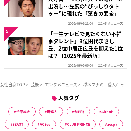
出没し…左腕の“びっしりタト
ゥー”に現れた「驚きの異変」
2026/08/08 11:00
エンタメニュース
5
「一生テレビで見たくない不祥
事タレント」3位田代まさし
氏、2位中居正広氏を抑えた1位
は？【2025年最新版】
2025/08/03 06:00
エンタメニュース
女性自身TOP
>
芸能
>
エンタメニュース
>
橋本マナミ 愛人キャラ
人気タグ
千葉雄大
堺雅人
大野智
Airbnb
BEAST
ACEes
CLUB PRINCE
aespa