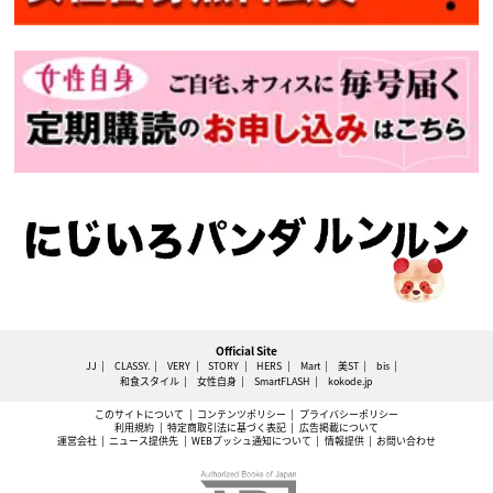
Official Site
JJ
CLASSY.
VERY
STORY
HERS
Mart
美ST
bis
和食スタイル
女性自身
SmartFLASH
kokode.jp
このサイトについて
コンテンツポリシー
プライバシーポリシー
利用規約
特定商取引法に基づく表記
広告掲載について
運営会社
ニュース提供先
WEBプッシュ通知について
情報提供
お問い合わせ