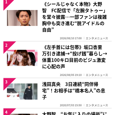
1
《シールじゃなく本物》大野
智 FC配信で「左腕タトゥー」
を堂々披露…一部ファンは複雑
胸中も突き進む“脱アイドルの
自由”
2026/08/10 17:00
エンタメニュース
2
《左手首には包帯》坂口杏里
万引き逮捕→“投げ銭”暮らし→
体重100キロ目前のビジュ激変
に心配の声
2026/08/05 19:10
エンタメニュース
3
浅田真央 3日連続“同伴帰
宅”！お相手は“橋本名人”の息
子
2020/07/03 15:50
エンタメニュース
4
大野智 “お気に入りの場所”に