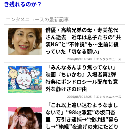
き残れるのか？
エンタメニュースの最新記事
俳優・高嶋兄弟の母・寿美花代
さん逝去 近年は息子たちの“共
演NG”と“不仲説”も…生前に綴
っていた「切なる願い」
2026/08/10 18:40
エンタメニュース
「みんなあんまり焦ってない」
映画『ちいかわ』入場者第2弾
特典にボンドロシール配布も意
外な静けさの理由
2026/08/10 18:25
エンタメニュース
「これ以上追い込むような事し
ないで」“98kg激変”の坂口杏
里 万引き逮捕→“投げ銭”暮ら
し→“絶縁”夜逃げの末にたどり