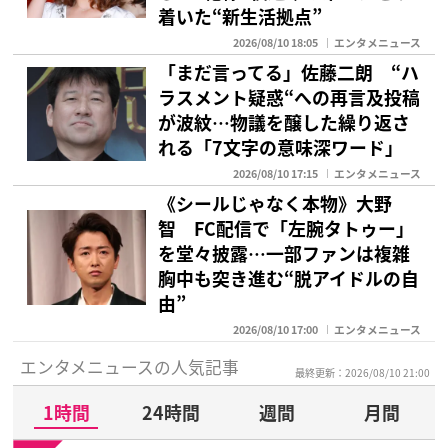
着いた“新生活拠点”
2026/08/10 18:05
エンタメニュース
「まだ言ってる」佐藤二朗 “ハ
ラスメント疑惑“への再言及投稿
が波紋…物議を醸した繰り返さ
れる「7文字の意味深ワード」
2026/08/10 17:15
エンタメニュース
《シールじゃなく本物》大野
智 FC配信で「左腕タトゥー」
を堂々披露…一部ファンは複雑
胸中も突き進む“脱アイドルの自
由”
2026/08/10 17:00
エンタメニュース
エンタメニュースの人気記事
最終更新：2026/08/10 21:00
1時間
24時間
週間
月間