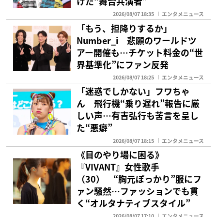
けた“舞台共演者”
2026/08/07 18:35
エンタメニュース
「もう、担降りするか」
Number_i 悲願のワールドツ
アー開催も…チケット料金の“世
界基準化”にファン反発
2026/08/07 18:25
エンタメニュース
「迷惑でしかない」フワちゃ
ん 飛行機“乗り遅れ”報告に厳
しい声…有吉弘行も苦言を呈し
た“悪癖”
2026/08/07 18:15
エンタメニュース
《目のやり場に困る》
『VIVANT』女性歌手
（30） “胸元ぽっかり”服にフ
ァン騒然…ファッションでも貫
く“オルタナティブスタイル”
2026/08/07 17:10
エンタメニュース