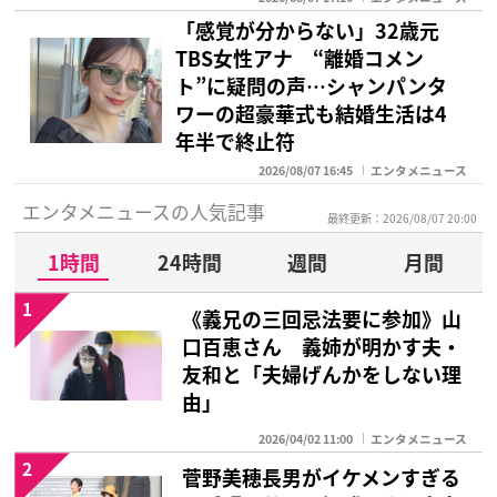
「感覚が分からない」32歳元
TBS女性アナ “離婚コメン
ト”に疑問の声…シャンパンタ
ワーの超豪華式も結婚生活は4
年半で終止符
2026/08/07 16:45
エンタメニュース
エンタメニュースの人気記事
最終更新：2026/08/07 20:00
1時間
24時間
週間
月間
1
《義兄の三回忌法要に参加》山
口百恵さん 義姉が明かす夫・
友和と「夫婦げんかをしない理
由」
2026/04/02 11:00
エンタメニュース
2
菅野美穂長男がイケメンすぎる