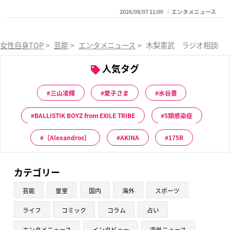
2026/08/07 11:00
エンタメニュース
女性自身TOP
>
芸能
>
エンタメニュース
>
木梨憲武 ラジオ相談者
人気タグ
三山凌輝
愛子さま
水谷豊
BALLISTIK BOYZ from EXILE TRIBE
5類感染症
［Alexandros］
AKINA
175R
カテゴリー
芸能
皇室
国内
海外
スポーツ
ライフ
コミック
コラム
占い
エンタメニュース
インタビュー
海外ニュース