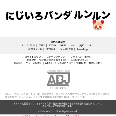
Official Site
JJ
CLASSY.
VERY
STORY
HERS
Mart
美ST
bis
和食スタイル
女性自身
SmartFLASH
kokode.jp
このサイトについて
コンテンツポリシー
プライバシーポリシー
利用規約
特定商取引法に基づく表記
広告掲載について
運営会社
ニュース提供先
WEBプッシュ通知について
情報提供
お問い合わせ
ABJマークは、この電子書店・電子書籍配信サービスが、著作権者からコンテンツ使用許諾を得た正
規版配信サービスであることを示す登録商標（登録番号 第6091713号）です。
本サイトに掲載されているすべての文章・画像の無断転載・複製行為を固く禁止します。すべて
の著作権は光文社に帰属します。
© Kobunsha Co., Ltd. All Rights Reserved.