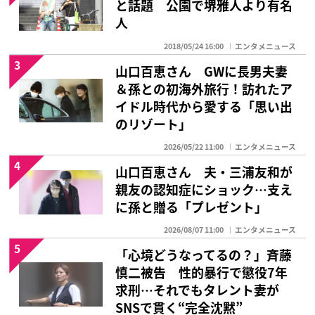
と話題 公園で堺雅人より有名
人
2018/05/24 16:00
エンタメニュース
3
山口百恵さん GWに長男夫妻
＆孫との初海外旅行！訪れたア
イドル時代から愛する「思い出
のリゾート」
2026/05/22 11:00
エンタメニュース
4
山口百恵さん 夫・三浦友和が
親友の認知症にショック…支え
に孫と贈る「プレゼント」
2026/08/07 11:00
エンタメニュース
5
「心境どうなってるの？」斉藤
慎二被告 性的暴行で懲役7年
求刑…それでもタレント妻が
SNSで貫く“完全沈黙”