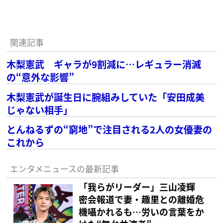
関連記事
木梨憲武 ギャラが9割減に…レギュラー消滅
の“意外な影響”
木梨憲武が誕生日に腕組みしていた「安田成美
じゃない相手」
とんねるずの“窮地”で注目される2人の女優妻の
これから
エンタメニュースの最新記事
「我らがリーダー」三山凌輝
密会報道で妻・趣里との離婚危
機囁かれるも…労いの言葉をか