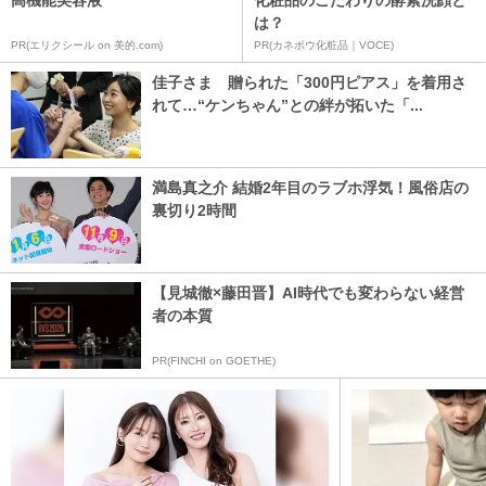
は？
PR(エリクシール on 美的.com)
PR(カネボウ化粧品｜VOCE)
佳子さま 贈られた「300円ピアス」を着用さ
れて…“ケンちゃん”との絆が拓いた「...
満島真之介 結婚2年目のラブホ浮気！風俗店の
裏切り2時間
【見城徹×藤田晋】AI時代でも変わらない経営
者の本質
PR(FINCHI on GOETHE)