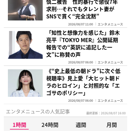
慎二被告 性的暴行で懲役7年
求刑…それでもタレント妻が
SNSで貫く“完全沈黙”
2026/08/07 11:00
エンタメニュース
「知性と想像力を感じた」鈴木
亮平『TOKYO MER』公開延期
報告での“英訳に追記した一
文”に称賛の声
2026/08/07 06:00
エンタメニュース
《“史上最低の朝ドラ”に次ぐ低
視聴率》見上愛「大ヒット朝ド
ラのヒロイン」と対照的な「エ
ゴサのポリシー」
2026/08/07 06:00
エンタメニュース
エンタメニュースの人気記事
最終更新：2026/08/07 16:00
1時間
24時間
週間
月間