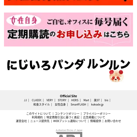
Official Site
JJ
CLASSY.
VERY
STORY
HERS
Mart
美ST
bis
和食スタイル
女性自身
SmartFLASH
kokode.jp
このサイトについて
コンテンツポリシー
プライバシーポリシー
利用規約
特定商取引法に基づく表記
広告掲載について
運営会社
ニュース提供先
WEBプッシュ通知について
情報提供
お問い合わせ