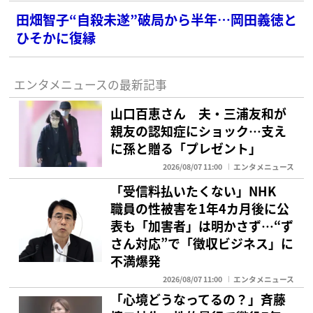
田畑智子“自殺未遂”破局から半年…岡田義徳と
ひそかに復縁
エンタメニュースの最新記事
山口百恵さん 夫・三浦友和が
親友の認知症にショック…支え
に孫と贈る「プレゼント」
2026/08/07 11:00
エンタメニュース
「受信料払いたくない」NHK
職員の性被害を1年4カ月後に公
表も「加害者」は明かさず…“ず
さん対応”で「徴収ビジネス」に
不満爆発
2026/08/07 11:00
エンタメニュース
「心境どうなってるの？」斉藤