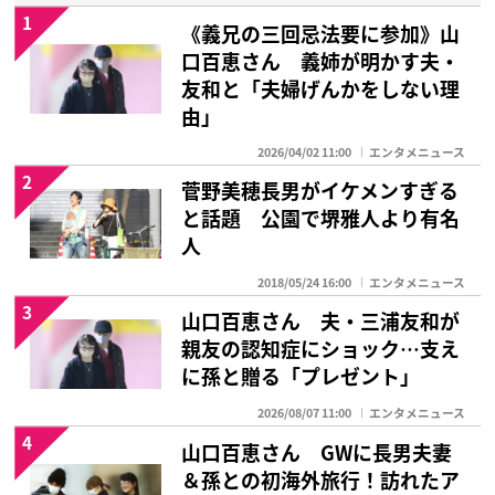
1
《義兄の三回忌法要に参加》山
口百恵さん 義姉が明かす夫・
友和と「夫婦げんかをしない理
由」
2026/04/02 11:00
エンタメニュース
2
菅野美穂長男がイケメンすぎる
と話題 公園で堺雅人より有名
人
2018/05/24 16:00
エンタメニュース
3
山口百恵さん 夫・三浦友和が
親友の認知症にショック…支え
に孫と贈る「プレゼント」
2026/08/07 11:00
エンタメニュース
4
山口百恵さん GWに長男夫妻
＆孫との初海外旅行！訪れたア