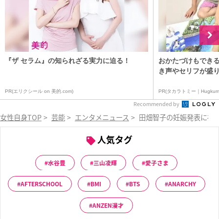
『ザ セラム』の知られざる実力に迫る！
おかたづけもできる
き声やセリフが盛り
PR(エリクシール on 美的.com)
PR(タカラトミー｜Hugkum
Recommended by
女性自身TOP
>
芸能
>
エンタメニュース
>
田畑智子の妊娠発表に祝
人気タグ
水谷豊
三山凌輝
愛子さま
AFTERSCHOOL
BMI
BTS
ANARCHY
ANZEN漫才