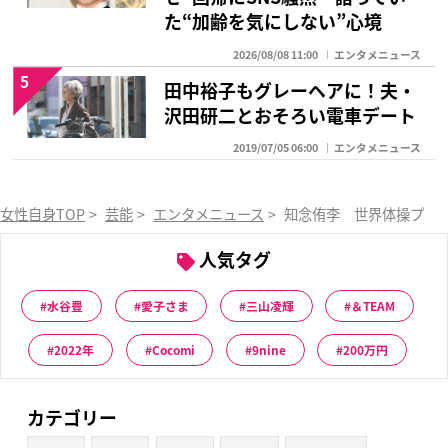
た“加齢を気にしない”心境
2026/08/08 11:00
エンタメニュース
5
田中裕子もグレーヘアに！夫・
沢田研二とおそろい電車デート
2019/07/05 06:00
エンタメニュース
女性自身TOP
>
芸能
>
エンタメニュース
>
知念侑李 世界体操プレ
人気タグ
水谷豊
愛子さま
三山凌輝
＆TEAM
2022年
Cocomi
9nine
200万円
カテゴリー