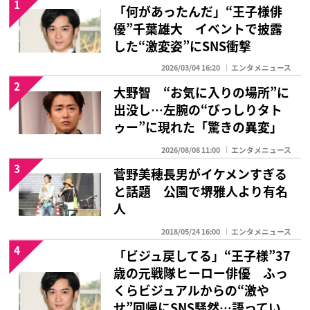
1
「何があったんだ」“王子様俳
優”千葉雄大 イベントで披露
した“激変姿”にSNS衝撃
2026/03/04 16:20
エンタメニュース
2
大野智 “お気に入りの場所”に
出没し…左腕の“びっしりタト
ゥー”に現れた「驚きの異変」
2026/08/08 11:00
エンタメニュース
3
菅野美穂長男がイケメンすぎる
と話題 公園で堺雅人より有名
人
2018/05/24 16:00
エンタメニュース
4
「ビジュ戻してる」“王子様”37
歳の元戦隊ヒーロー俳優 ふっ
くらビジュアルからの“激や
せ”回帰にSNS騒然…語ってい