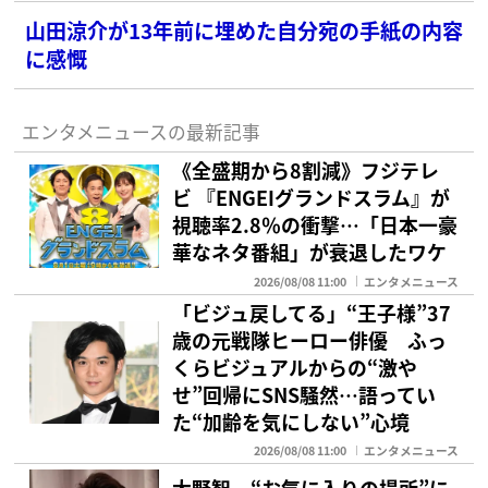
山田涼介が13年前に埋めた自分宛の手紙の内容
に感慨
エンタメニュースの最新記事
《全盛期から8割減》フジテレ
ビ 『ENGEIグランドスラム』が
視聴率2.8％の衝撃…「日本一豪
華なネタ番組」が衰退したワケ
2026/08/08 11:00
エンタメニュース
「ビジュ戻してる」“王子様”37
歳の元戦隊ヒーロー俳優 ふっ
くらビジュアルからの“激や
せ”回帰にSNS騒然…語ってい
た“加齢を気にしない”心境
2026/08/08 11:00
エンタメニュース