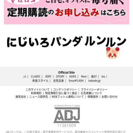
Official Site
JJ
CLASSY.
VERY
STORY
HERS
Mart
美ST
bis
和食スタイル
女性自身
SmartFLASH
kokode.jp
このサイトについて
コンテンツポリシー
プライバシーポリシー
利用規約
特定商取引法に基づく表記
広告掲載について
運営会社
ニュース提供先
WEBプッシュ通知について
情報提供
お問い合わせ
ABJマークは、この電子書店・電子書籍配信サービスが、著作権者からコンテンツ使用許諾を得た正