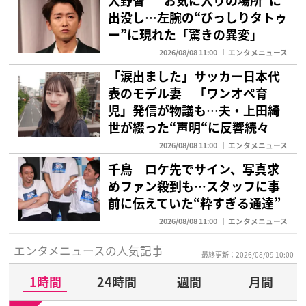
大野智 “お気に入りの場所”に
出没し…左腕の“びっしりタトゥ
ー”に現れた「驚きの異変」
2026/08/08 11:00
エンタメニュース
「涙出ました」サッカー日本代
表のモデル妻 「ワンオペ育
児」発信が物議も…夫・上田綺
世が綴った“声明“に反響続々
2026/08/08 11:00
エンタメニュース
千鳥 ロケ先でサイン、写真求
めファン殺到も…スタッフに事
前に伝えていた“粋すぎる通達”
2026/08/08 11:00
エンタメニュース
エンタメニュースの人気記事
最終更新：2026/08/09 10:00
1時間
24時間
週間
月間