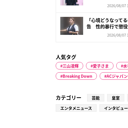
ゼン...
2026/08/07 
「心境どうなってる
告 性的暴行で懲役
レン...
2026/08/07 
人気タグ
三山凌輝
愛子さま
水
Breaking Down
ACジャパン
カテゴリー
芸能
皇室
エンタメニュース
インタビュー