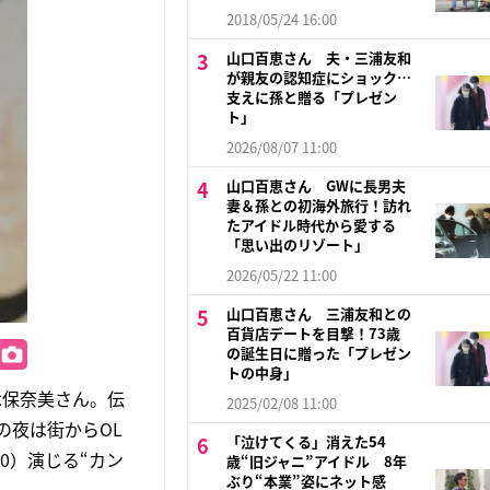
2018/05/24 16:00
山口百恵さん 夫・三浦友和
が親友の認知症にショック…
支えに孫と贈る「プレゼン
ト」
2026/08/07 11:00
山口百恵さん GWに長男夫
妻＆孫との初海外旅行！訪れ
たアイドル時代から愛する
「思い出のリゾート」
2026/05/22 11:00
山口百恵さん 三浦友和との
百貨店デートを目撃！73歳
の誕生日に贈った「プレゼン
トの中身」
木保奈美さん。伝
2025/02/08 11:00
の夜は街からOL
「泣けてくる」消えた54
0）演じる“カン
歳“旧ジャニ”アイドル 8年
ぶり“本業”姿にネット感