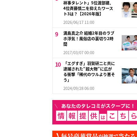
祥事タレント」5位渡部建、
4位斉藤慎二を抑えたワース
ト3は？【2026年版】
2026/06/17 11:00
満島真之介 結婚2年目のラブ
ホ浮気！風俗店の裏切り2時
間
2017/03/07 00:00
「エグすぎ」羽賀研二と共に
逮捕された“超大物”に広が
る衝撃「稀代のワルより悪そ
う」
2024/09/28 06:00