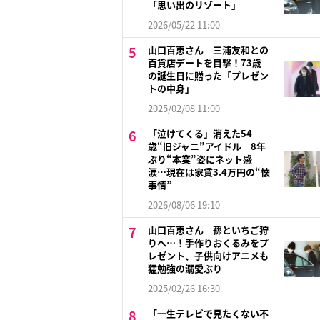
「思い出のリゾート」
2026/05/22 11:00
山口百恵さん 三浦友和との
百貨店デートを目撃！73歳
の誕生日に贈った「プレゼン
トの中身」
2025/02/08 11:00
「泣けてくる」消えた54
歳“旧ジャニ”アイドル 8年
ぶり“本業”姿にネット感
涙…現在は家賃3.4万円の“懐
事情”
2026/08/06 19:10
山口百恵さん 孫といちご狩
りへ…！手作りおくるみをプ
レゼント、子供向けアニメも
猛勉強の溺愛ぶり
2025/02/26 16:30
「一生テレビで見たくない不