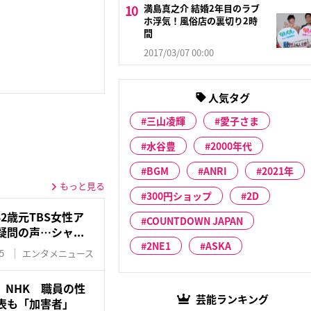
満島真之介 結婚2年目のラブ
ホ浮気！風俗店の裏切り2時
間
2017/03/07 00:00
人気タグ
三山凌輝
愛子さま
水谷豊
2000年代
BGM
ANRI
2021年
もっと見る
300円ショップ
2D
2歳元TBS女性ア
COUNTDOWN JAPAN
問の声…シャ...
2NE1
ASKA
5
エンタメニュース
」NHK 職員の性
芸能ランキング
表も「加害者」