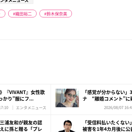
ンタメニュース
ー
織田裕二
鈴木保奈美
『VIVANT』女性歌
「感覚が分からない」3
かり”服にフ...
ナ “離婚コメント”に疑
17:10
エンタメニュース
2026/08/07 16:4
三浦友和が親友の認
「受信料払いたくない
えに孫と贈る「プレ
被害を1年4カ月後に公