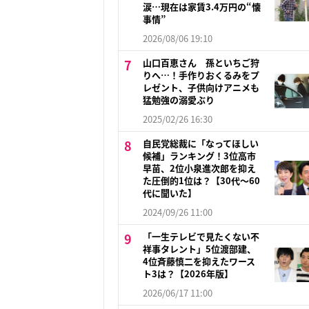
涙…現在は家賃3.4万円の“懐
事情”
2026/08/06 19:10
山口百恵さん 孫といちご狩
りへ…！手作りおくるみをプ
レゼント、子供向けアニメも
猛勉強の溺愛ぶり
2025/02/26 16:30
自民党総裁に「なってほしい
候補」ランキング！3位高市
早苗、2位小泉進次郎を抑え
た圧倒的1位は？【30代〜60
代に聞いた】
2024/09/26 11:00
「一生テレビで見たくない不
祥事タレント」5位渡部建、
4位斉藤慎二を抑えたワース
ト3は？【2026年版】
2026/06/17 11:00