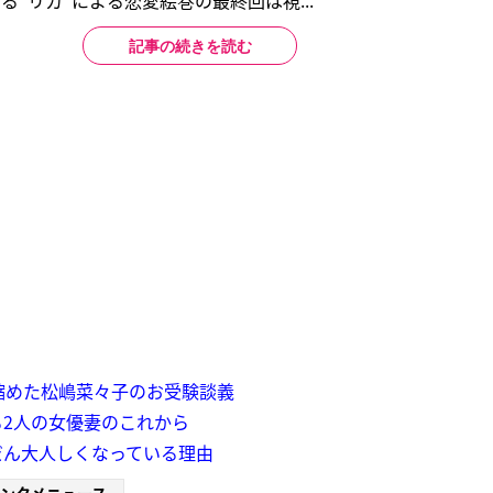
る“リカ”による恋愛絵巻の最終回は視...
記事の続きを読む
縮めた松嶋菜々子のお受験談義
る2人の女優妻のこれから
だん大人しくなっている理由