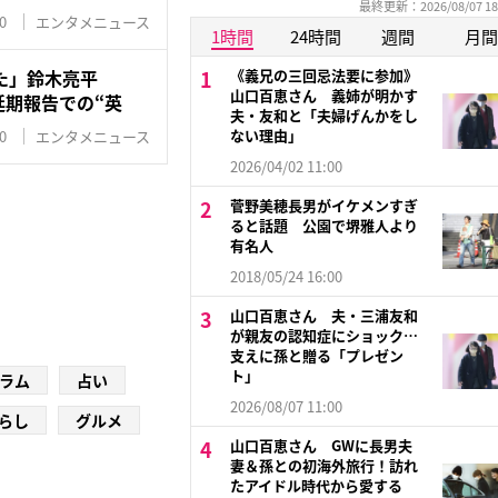
最終更新：2026/08/07 18
0
エンタメニュース
1時間
24時間
週間
月間
た」鈴木亮平
《義兄の三回忌法要に参加》
山口百恵さん 義姉が明かす
開延期報告での“英
夫・友和と「夫婦げんかをし
ない理由」
0
エンタメニュース
2026/04/02 11:00
菅野美穂長男がイケメンすぎ
ると話題 公園で堺雅人より
有名人
2018/05/24 16:00
山口百恵さん 夫・三浦友和
が親友の認知症にショック…
支えに孫と贈る「プレゼン
ト」
ラム
占い
2026/08/07 11:00
らし
グルメ
山口百恵さん GWに長男夫
妻＆孫との初海外旅行！訪れ
たアイドル時代から愛する