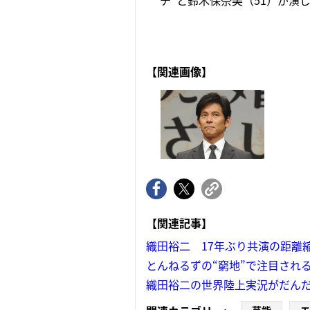
チ”と鈴木保奈美（51）が演じ
【関連画像】
【関連記事】
織田裕二 17年ぶり共演の距離
とんねるずの“窮地”で注目され
織田裕二の世界陸上実況がだん