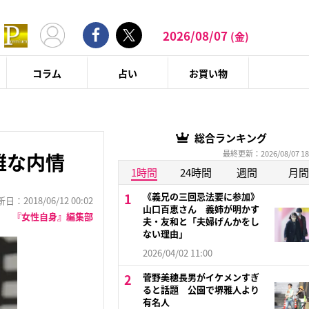
2026/08/07
(金)
コラム
占い
お買い物
総合ランキング
最終更新：2026/08/07 18
雑な内情
1時間
24時間
週間
月間
《義兄の三回忌法要に参加》
：2018/06/12 00:02
山口百恵さん 義姉が明かす
『女性自身』編集部
夫・友和と「夫婦げんかをし
ない理由」
2026/04/02 11:00
菅野美穂長男がイケメンすぎ
ると話題 公園で堺雅人より
有名人