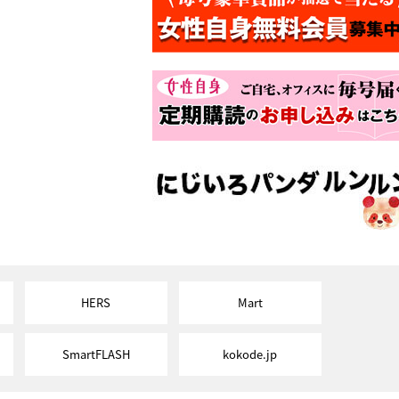
HERS
Mart
SmartFLASH
kokode.jp