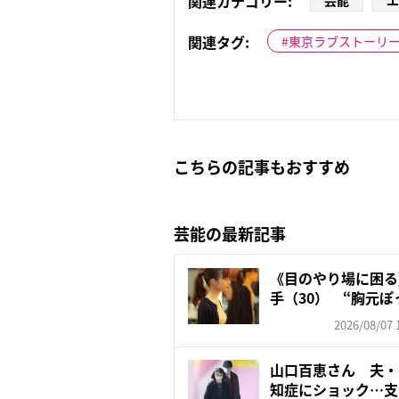
関連カテゴリー:
芸能
エ
関連タグ:
東京ラブストーリ
こちらの記事もおすすめ
芸能の最新記事
《目のやり場に困る》
手（30） “胸元ぽっ
2026/08/07 
山口百恵さん 夫・
知症にショック…支