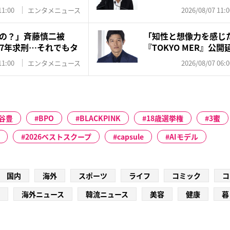
は...
11:00
エンタメニュース
2026/08/07 11:0
の？」斉藤慎二被
「知性と想像力を感じ
7年求刑…それでもタ
『TOKYO MER』公
訳...
11:00
エンタメニュース
2026/08/07 06:0
谷豊
BPO
BLACKPINK
18歳選挙権
3蜜
2026ベストスクープ
capsule
AIモデル
国内
海外
スポーツ
ライフ
コミック
コ
海外ニュース
韓流ニュース
美容
健康
暮