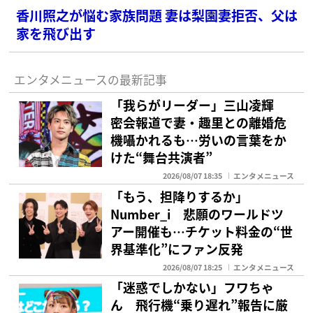
香川照之が悩む家族問題 妻は梨園妻拒否、父は
家を飛び出す
エンタメニュースの最新記事
「我らがリーダー」三山凌輝
密会報道で妻・趣里との離婚危
機囁かれるも…労いの言葉をか
けた“舞台共演者”
2026/08/07 18:35
エンタメニュース
「もう、担降りするか」
Number_i 悲願のワールドツ
アー開催も…チケット料金の“世
界基準化”にファン反発
2026/08/07 18:25
エンタメニュース
「迷惑でしかない」フワちゃ
ん 飛行機“乗り遅れ”報告に厳