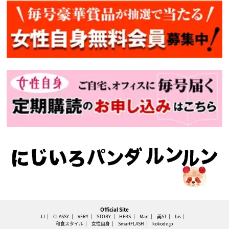
Official Site
JJ
CLASSY.
VERY
STORY
HERS
Mart
美ST
bis
和食スタイル
女性自身
SmartFLASH
kokode.jp