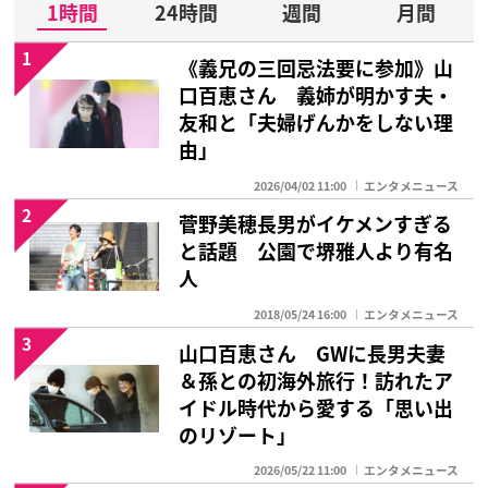
1時間
24時間
週間
月間
1
《義兄の三回忌法要に参加》山
口百恵さん 義姉が明かす夫・
友和と「夫婦げんかをしない理
由」
2026/04/02 11:00
エンタメニュース
2
菅野美穂長男がイケメンすぎる
と話題 公園で堺雅人より有名
人
2018/05/24 16:00
エンタメニュース
3
山口百恵さん GWに長男夫妻
＆孫との初海外旅行！訪れたア
イドル時代から愛する「思い出
のリゾート」
2026/05/22 11:00
エンタメニュース