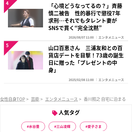
4
「心境どうなってるの？」斉藤
慎二被告 性的暴行で懲役7年
求刑…それでもタレント妻が
SNSで貫く“完全沈黙”
2026/08/07 11:00
エンタメニュース
5
山口百恵さん 三浦友和との百
貨店デートを目撃！73歳の誕生
日に贈った「プレゼントの中
身」
2025/02/08 11:00
エンタメニュース
女性自身TOP
>
芸能
>
エンタメニュース
>
香川照之 自宅に泊まる新
人気タグ
水谷豊
三山凌輝
愛子さま