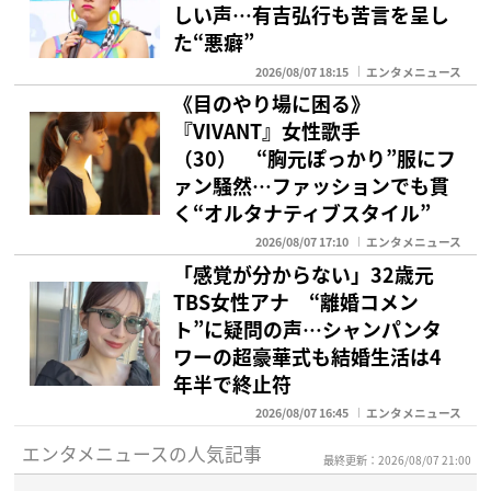
しい声…有吉弘行も苦言を呈し
た“悪癖”
2026/08/07 18:15
エンタメニュース
《目のやり場に困る》
『VIVANT』女性歌手
（30） “胸元ぽっかり”服にフ
ァン騒然…ファッションでも貫
く“オルタナティブスタイル”
2026/08/07 17:10
エンタメニュース
「感覚が分からない」32歳元
TBS女性アナ “離婚コメン
ト”に疑問の声…シャンパンタ
ワーの超豪華式も結婚生活は4
年半で終止符
2026/08/07 16:45
エンタメニュース
エンタメニュースの人気記事
最終更新：2026/08/07 21:00