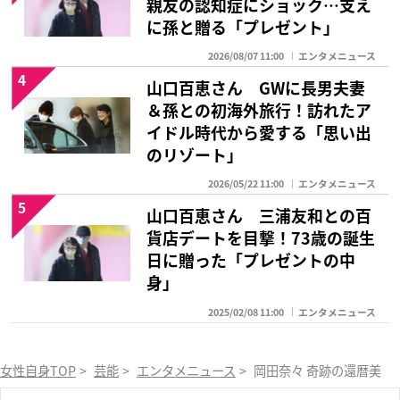
親友の認知症にショック…支え
に孫と贈る「プレゼント」
2026/08/07 11:00
エンタメニュース
4
山口百恵さん GWに長男夫妻
＆孫との初海外旅行！訪れたア
イドル時代から愛する「思い出
のリゾート」
2026/05/22 11:00
エンタメニュース
5
山口百恵さん 三浦友和との百
貨店デートを目撃！73歳の誕生
日に贈った「プレゼントの中
身」
2025/02/08 11:00
エンタメニュース
女性自身TOP
>
芸能
>
エンタメニュース
>
岡田奈々 奇跡の還暦美の秘