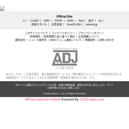
Official Site
JJ
CLASSY.
VERY
STORY
HERS
Mart
美ST
bis
和食スタイル
女性自身
SmartFLASH
kokode.jp
このサイトについて
コンテンツポリシー
プライバシーポリシー
利用規約
特定商取引法に基づく表記
広告掲載について
運営会社
ニュース提供先
WEBプッシュ通知について
情報提供
お問い合わせ
ABJマークは、この電子書店・電子書籍配信サービスが、著作権者からコンテンツ使用許諾を得た正
規版配信サービスであることを示す登録商標（登録番号 第6091713号）です。
本サイトに掲載されているすべての文章・画像の無断転載・複製行為を固く禁止します。すべて
の著作権は光文社に帰属します。
© Kobunsha Co., Ltd. All Rights Reserved.
WP2Social Auto Publish
Powered By :
XYZScripts.com