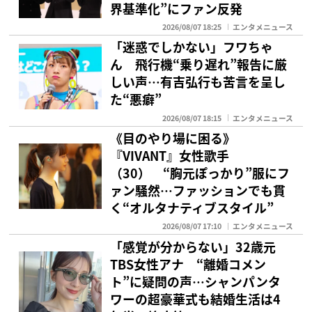
界基準化”にファン反発
2026/08/07 18:25
エンタメニュース
「迷惑でしかない」フワちゃ
ん 飛行機“乗り遅れ”報告に厳
しい声…有吉弘行も苦言を呈し
た“悪癖”
2026/08/07 18:15
エンタメニュース
《目のやり場に困る》
『VIVANT』女性歌手
（30） “胸元ぽっかり”服にフ
ァン騒然…ファッションでも貫
く“オルタナティブスタイル”
2026/08/07 17:10
エンタメニュース
「感覚が分からない」32歳元
TBS女性アナ “離婚コメン
ト”に疑問の声…シャンパンタ
ワーの超豪華式も結婚生活は4