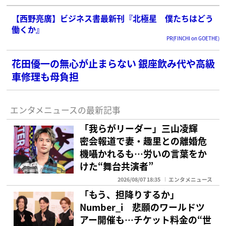
【西野亮廣】ビジネス書最新刊『北極星 僕たちはどう
働くか』
PR(FINCHI on GOETHE)
花田優一の無心が止まらない 銀座飲み代や高級
車修理も母負担
エンタメニュースの最新記事
「我らがリーダー」三山凌輝
密会報道で妻・趣里との離婚危
機囁かれるも…労いの言葉をか
けた“舞台共演者”
2026/08/07 18:35
エンタメニュース
「もう、担降りするか」
Number_i 悲願のワールドツ
アー開催も…チケット料金の“世