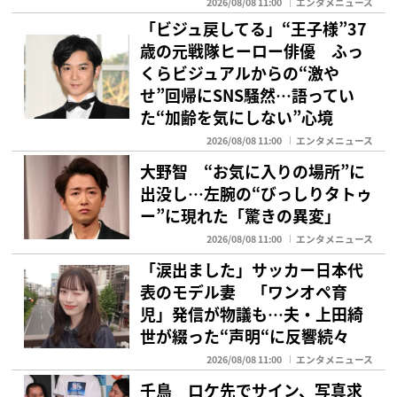
2026/08/08 11:00
エンタメニュース
「ビジュ戻してる」“王子様”37
歳の元戦隊ヒーロー俳優 ふっ
くらビジュアルからの“激や
せ”回帰にSNS騒然…語ってい
た“加齢を気にしない”心境
2026/08/08 11:00
エンタメニュース
大野智 “お気に入りの場所”に
出没し…左腕の“びっしりタトゥ
ー”に現れた「驚きの異変」
2026/08/08 11:00
エンタメニュース
「涙出ました」サッカー日本代
表のモデル妻 「ワンオペ育
児」発信が物議も…夫・上田綺
世が綴った“声明“に反響続々
2026/08/08 11:00
エンタメニュース
千鳥 ロケ先でサイン、写真求