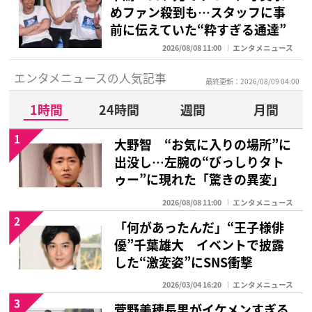
めファン殺到も…スタッフに事
前に伝えていた“粋すぎる通達”
2026/08/08 11:00
エンタメニュース
エンタメニュースの人気記事
最終更新：2026/08/09 04:00
1時間
24時間
週間
月間
1
大野智 “お気に入りの場所”に
出没し…左腕の“びっしりタト
ゥー”に現れた「驚きの異変」
2026/08/08 11:00
エンタメニュース
2
「何があったんだ」“王子様俳
優”千葉雄大 イベントで披露
した“激変姿”にSNS衝撃
2026/03/04 16:20
エンタメニュース
3
菅野美穂長男がイケメンすぎる