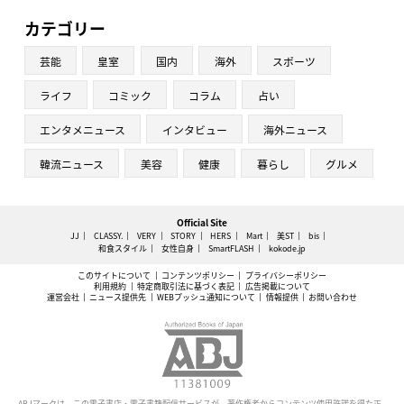
カテゴリー
芸能
皇室
国内
海外
スポーツ
ライフ
コミック
コラム
占い
エンタメニュース
インタビュー
海外ニュース
韓流ニュース
美容
健康
暮らし
グルメ
Official Site
JJ
CLASSY.
VERY
STORY
HERS
Mart
美ST
bis
和食スタイル
女性自身
SmartFLASH
kokode.jp
このサイトについて
コンテンツポリシー
プライバシーポリシー
利用規約
特定商取引法に基づく表記
広告掲載について
運営会社
ニュース提供先
WEBプッシュ通知について
情報提供
お問い合わせ
ABJマークは、この電子書店・電子書籍配信サービスが、著作権者からコンテンツ使用許諾を得た正