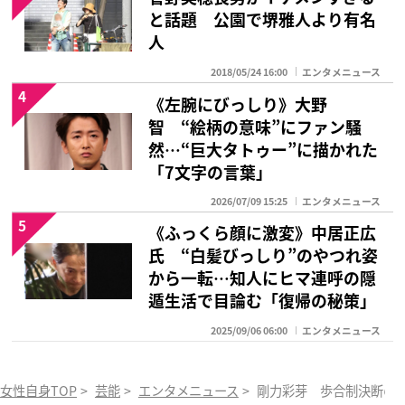
と話題 公園で堺雅人より有名
人
2018/05/24 16:00
エンタメニュース
4
《左腕にびっしり》大野
智 “絵柄の意味”にファン騒
然…“巨大タトゥー”に描かれた
「7文字の言葉」
2026/07/09 15:25
エンタメニュース
5
《ふっくら顔に激変》中居正広
氏 “白髪びっしり”のやつれ姿
から一転…知人にヒマ連呼の隠
遁生活で目論む「復帰の秘策」
2025/09/06 06:00
エンタメニュース
女性自身TOP
>
芸能
>
エンタメニュース
>
剛力彩芽 歩合制決断の大