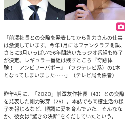
「前澤社長との交際を発表してから剛力さんの仕事
は激減しています。今年1月にはファンクラブ閉鎖、
さらに3月いっぱいで6年間続いたラジオ番組も終了
が決定。レギュラー番組は残すところ『奇跡体
験！ アンビリーバボー』（フジテレビ系）の1本
となってしまいました……」（テレビ局関係者）
昨年4月に、「ZOZO」前澤友作社長（43）との交際
を発表した剛力彩芽（26）。本誌でも同棲生活の様
子を報じるなど、順調に愛を育んでいた。そんなな
か、彼女は“驚きの決断”をくだしていたという。