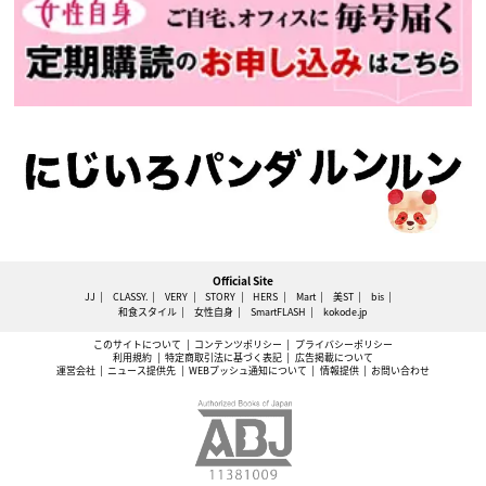
Official Site
JJ
CLASSY.
VERY
STORY
HERS
Mart
美ST
bis
和食スタイル
女性自身
SmartFLASH
kokode.jp
このサイトについて
コンテンツポリシー
プライバシーポリシー
利用規約
特定商取引法に基づく表記
広告掲載について
運営会社
ニュース提供先
WEBプッシュ通知について
情報提供
お問い合わせ