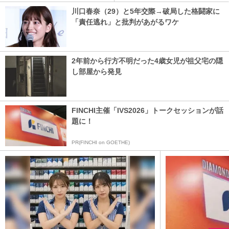
川口春奈（29）と5年交際→破局した格闘家に
「責任逃れ」と批判があがるワケ
2年前から行方不明だった4歳女児が祖父宅の隠
し部屋から発見
FINCHI主催「IVS2026」トークセッションが話
題に！
PR(FINCHI on GOETHE)