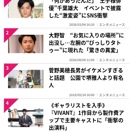
優”千葉雄大 イベントで披露
した“激変姿”にSNS衝撃
2026/03/04 16:20
エンタメニュース
2
大野智 “お気に入りの場所”に
出没し…左腕の“びっしりタト
ゥー”に現れた「驚きの異変」
2026/08/08 11:00
エンタメニュース
3
菅野美穂長男がイケメンすぎる
と話題 公園で堺雅人より有名
人
2018/05/24 16:00
エンタメニュース
4
《ギャラリストを入手》
『VIVANT』1作目から製作費ア
ップで主要キャストに「衝撃の
出演料」