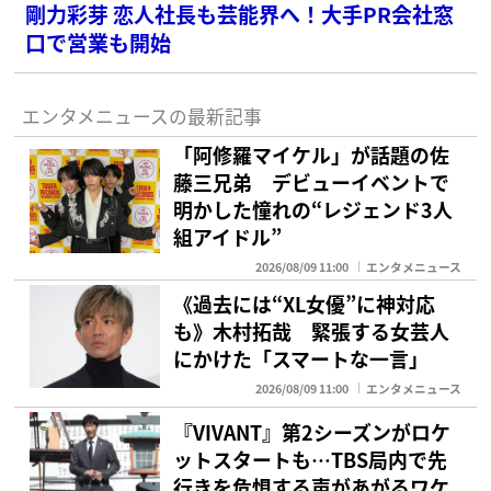
剛力彩芽 恋人社長も芸能界へ！大手PR会社窓
口で営業も開始
エンタメニュースの最新記事
「阿修羅マイケル」が話題の佐
藤三兄弟 デビューイベントで
明かした憧れの“レジェンド3人
組アイドル”
2026/08/09 11:00
エンタメニュース
《過去には“XL女優”に神対応
も》木村拓哉 緊張する女芸人
にかけた「スマートな一言」
2026/08/09 11:00
エンタメニュース
『VIVANT』第2シーズンがロケ
ットスタートも…TBS局内で先
行きを危惧する声があがるワケ