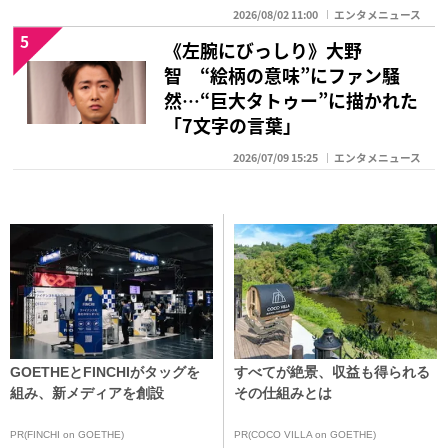
2026/08/02 11:00
エンタメニュース
5
《左腕にびっしり》大野
智 “絵柄の意味”にファン騒
然…“巨大タトゥー”に描かれた
「7文字の言葉」
2026/07/09 15:25
エンタメニュース
GOETHEとFINCHIがタッグを
すべてが絶景、収益も得られる
組み、新メディアを創設
その仕組みとは
PR(FINCHI on GOETHE)
PR(COCO VILLA on GOETHE)