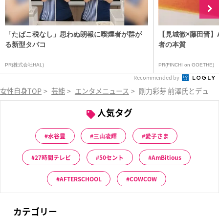
「たばこ税なし」思わぬ朗報に喫煙者が群が
【見城徹×藤田晋】
る新型タバコ
者の本質
PR(株式会社HAL)
PR(FINCHI on GOETHE)
Recommended by
女性自身TOP
>
芸能
>
エンタメニュース
>
剛力彩芽 前澤氏とデュエ
人気タグ
水谷豊
三山凌輝
愛子さま
27時間テレビ
50セント
AmBitious
AFTERSCHOOL
COWCOW
カテゴリー