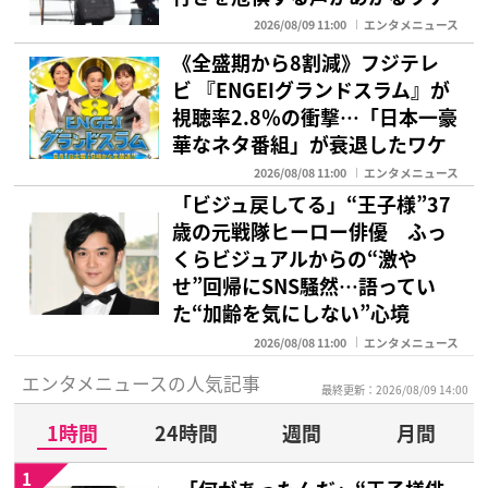
2026/08/09 11:00
エンタメニュース
《全盛期から8割減》フジテレ
ビ 『ENGEIグランドスラム』が
視聴率2.8％の衝撃…「日本一豪
華なネタ番組」が衰退したワケ
2026/08/08 11:00
エンタメニュース
「ビジュ戻してる」“王子様”37
歳の元戦隊ヒーロー俳優 ふっ
くらビジュアルからの“激や
せ”回帰にSNS騒然…語ってい
た“加齢を気にしない”心境
2026/08/08 11:00
エンタメニュース
エンタメニュースの人気記事
最終更新：2026/08/09 14:00
1時間
24時間
週間
月間
1
「何があったんだ」“王子様俳