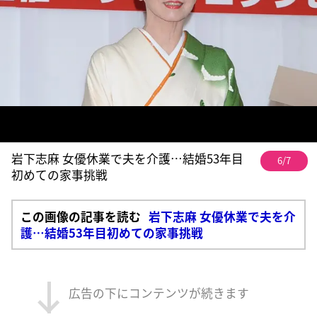
岩下志麻 女優休業で夫を介護…結婚53年目
6/7
初めての家事挑戦
この画像の記事を読む
岩下志麻 女優休業で夫を介
護…結婚53年目初めての家事挑戦
広告の下にコンテンツが続きます