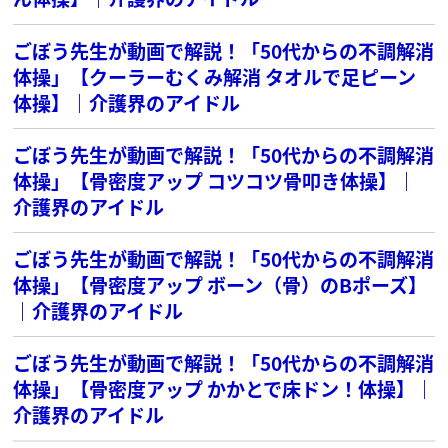
ごぼう先生が動画で解説！「50代からの不調解消
体操」【クーラーむくみ解消 タオルで足ピーン
体操】｜介護界のアイドル
ごぼう先生が動画で解説！「50代からの不調解消
体操」【骨密度アップ コツコツ骨叩き体操】｜
介護界のアイドル
ごぼう先生が動画で解説！「50代からの不調解消
体操」【骨密度アップ ボーン（骨）のBポーズ】
｜介護界のアイドル
ごぼう先生が動画で解説！「50代からの不調解消
体操」【骨密度アップ かかとで床ドン！体操】｜
介護界のアイドル