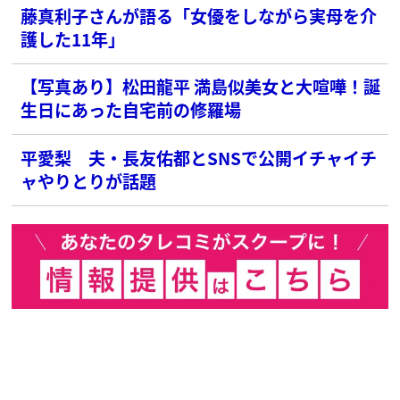
藤真利子さんが語る「女優をしながら実母を介
護した11年」
【写真あり】松田龍平 満島似美女と大喧嘩！誕
生日にあった自宅前の修羅場
平愛梨 夫・長友佑都とSNSで公開イチャイチ
ャやりとりが話題