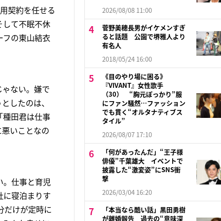
運用契約を任せる
2026/08/08 11:00
そして不眠不休
菅野美穂長男がイケメンすぎ
ーフの東山結衣
ると話題 公園で堺雅人より
有名人
2018/05/24 16:00
《目のやり場に困る》
『VIVANT』女性歌手
じゃない。嫌で
（30） “胸元ぽっかり”服
うとしたのは、
にファン騒然…ファッション
でも貫く“オルタナティブス
「種田君は仕事
タイル”
に悪いことなの
2026/08/07 17:10
「何があったんだ」“王子様
俳優”千葉雄大 イベントで
披露した“激変姿”にSNS衝
撃
い。仕事と育児
2026/03/04 16:20
社に寝泊まりす
分だけが定時に
「本当なら酷い話」黒田勇樹
が離婚報告 過去の“意味深