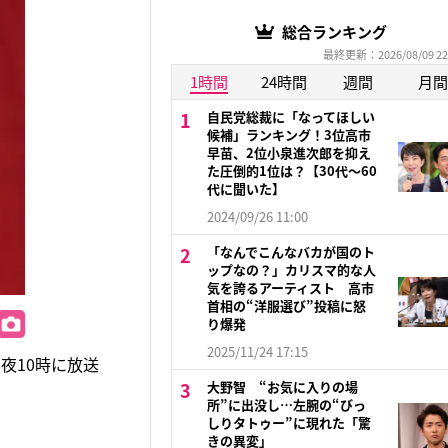
総合ランキング
最終更新：2026/08/09 22
1時間
24時間
週間
月間
自民党総裁に「なってほしい
候補」ランキング！3位高市
早苗、2位小泉進次郎を抑え
た圧倒的1位は？【30代〜60
代に聞いた】
2024/09/26 11:00
「なんでこんなバカが国のト
ップなの？」カリスマ的な人
気を誇るアーティスト 高市
首相の“洋服選び”投稿に怒
り爆発
2025/11/24 17:15
夜10時に放送
大野智 “お気に入りの場
所”に出没し…左腕の“びっ
しりタトゥー”に現れた「驚
きの異変」