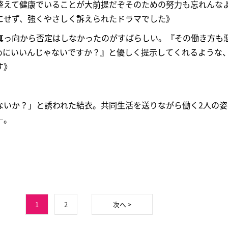
整えて健康でいることが大前提だぞそのための努力も忘れんな
にせず、強くやさしく訴えられたドラマでした》
真っ向から否定はしなかったのがすばらしい。『その働き方も
めにいいんじゃないですか？』と優しく提示してくれるような
す》
ないか？」と誘われた結衣。共同生活を送りながら働く2人の
―。
1
2
次へ >