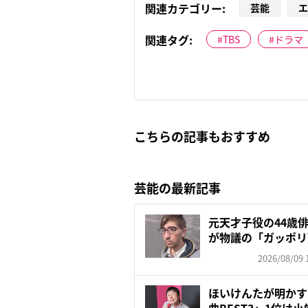
関連カテゴリー:
芸能
エ
関連タグ:
TBS
ドラマ
こちらの記事もおすすめ
芸能の最新記事
元天才子役の44歳
が物議の「ガッポリ
入…...
2026/08/09 
ほいけんたが明かす
曲BEST3」1位は小