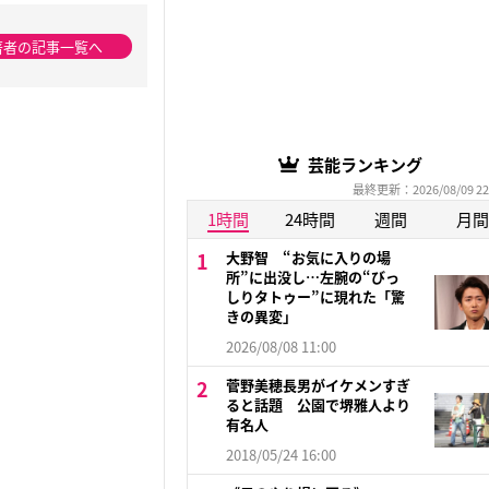
著者の記事一覧へ
芸能ランキング
最終更新：2026/08/09 22
1時間
24時間
週間
月間
大野智 “お気に入りの場
所”に出没し…左腕の“びっ
しりタトゥー”に現れた「驚
きの異変」
2026/08/08 11:00
菅野美穂長男がイケメンすぎ
ると話題 公園で堺雅人より
有名人
2018/05/24 16:00