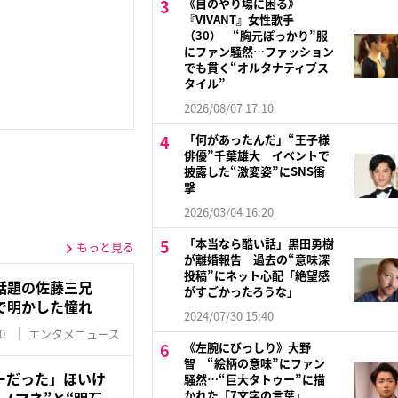
《目のやり場に困る》
『VIVANT』女性歌手
（30） “胸元ぽっかり”服
にファン騒然…ファッション
でも貫く“オルタナティブス
タイル”
2026/08/07 17:10
「何があったんだ」“王子様
俳優”千葉雄大 イベントで
披露した“激変姿”にSNS衝
撃
2026/03/04 16:20
「本当なら酷い話」黒田勇樹
もっと見る
が離婚報告 過去の“意味深
投稿”にネット心配「絶望感
話題の佐藤三兄
がすごかったろうな」
で明かした憧れ
2024/07/30 15:40
0
エンタメニュース
《左腕にびっしり》大野
智 “絵柄の意味”にファン
ーだった」ほいけ
騒然…“巨大タトゥー”に描
かれた「7文字の言葉」
ノマネ”と“明石