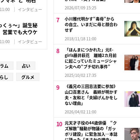
2026/07/09 15:25
11:00
インタビュー
小川雅代明かす“毒母”から
の自立、いまだに母と顔合わ
っくぅ〜」誕生秘
せず
 営業でも大ウケ
2018/11/18 11:00
11:00
インタビュー
「ほんまにつかれた」元E-
girls藤井萩花 離婚2カ月前
に起こっていたミュージシャ
ラム
占い
ン夫への“ブチ切れ事件”
2025/10/02 17:35
らし
グルメ
《義兄の三回忌法要に参加》
山口百恵さん 義姉が明かす
夫・友和と「夫婦げんかをし
ない理由」
2026/04/02 11:00
元天才子役の44歳俳優 “ク
ズ解散”騒動が物議の「ガッ
ポリ建設」に緊急加入…本誌
に語った「まさかの理由」