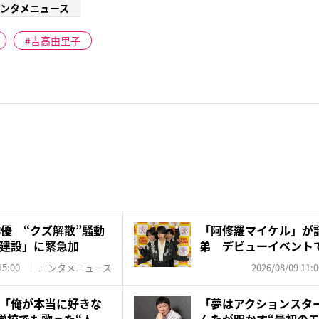
ンタメニュース
吉高由里子
俳優 “クズ解散”騒動
「阿修羅マイケル」が
建設」に緊急加
弟 デビューイベント
の“レジ...
15:00
エンタメニュース
2026/08/09 11:0
「俺が本当に好きな
「夢はアクションスタ
学校でも歌った“人...
んたが明かす“最初のモ