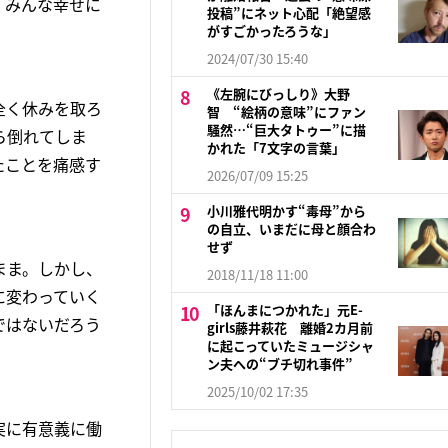
。みんな幸せに
投稿”にネット心配「絶望感
がすごかったろうな」
2024/07/30 15:40
《左腕にびっしり》大野
全く休みを取ろ
智 “絵柄の意味”にファン
騒然…“巨大タトゥー”に描
ら倒れてしま
かれた「7文字の言葉」
たことを痛感す
2026/07/09 15:25
小川雅代明かす“毒母”から
の自立、いまだに母と顔合わ
せず
まま。しかし、
2018/11/18 11:00
に変わっていく
「ほんまにつかれた」元E-
ではないだろう
girls藤井萩花 離婚2カ月前
に起こっていたミュージシャ
ン夫への“ブチ切れ事件”
2025/10/02 17:35
実に有意義に働