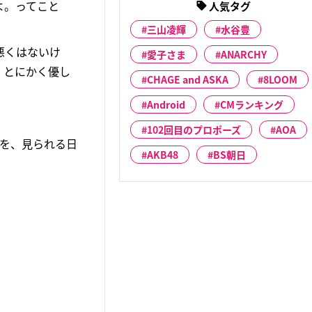
よ。ってこと
人気タグ
三山凌輝
水谷豊
悪くはないけ
愛子さま
ANARCHY
、とにかく優し
CHAGE and ASKA
8LOOM
Android
CMランキング
102回目のプロポーズ
AOA
姿を、見られる日
AKB48
BS朝日