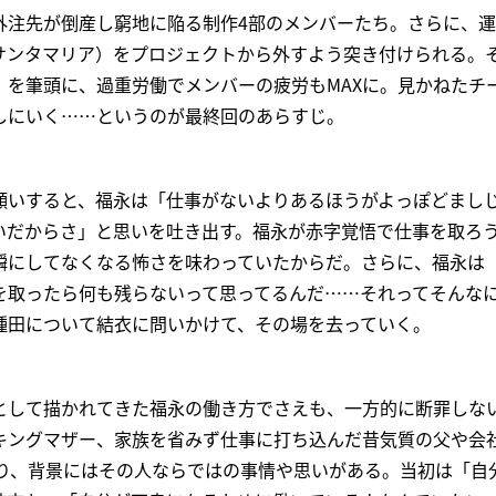
外注先が倒産し窮地に陥る制作4部のメンバーたち。さらに、
サンタマリア）をプロジェクトから外すよう突き付けられる。
）を筆頭に、過重労働でメンバーの疲労もMAXに。見かねたチ
しにいく……というのが最終回のあらすじ。
願いすると、福永は「仕事がないよりあるほうがよっぽどまし
いだからさ」と思いを吐き出す。福永が赤字覚悟で仕事を取ろ
瞬にしてなくなる怖さを味わっていたからだ。さらに、福永は
を取ったら何も残らないって思ってるんだ……それってそんな
種田について結衣に問いかけて、その場を去っていく。
”として描かれてきた福永の働き方でさえも、一方的に断罪しな
キングマザー、家族を省みず仕事に打ち込んだ昔気質の父や会
あり、背景にはその人ならではの事情や思いがある。当初は「自