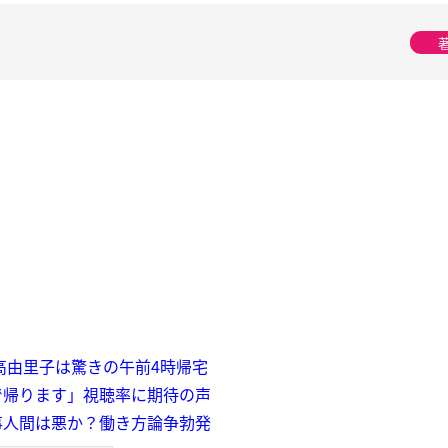
高由里子は驚きの午前4時帰宅
で帰ります」視聴率に期待の声
事人間は悪か？働き方論争勃発