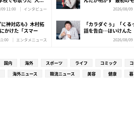
家...
/09 11:00
インタビュー
2026/08/09 
優”に神対応も》木村拓
「カラダぐぅ」「くる
にかけた「スマー
話を告白…ほいけんた
で年...
11:00
エンタメニュース
2026/08/09 
国内
海外
スポーツ
ライフ
コミック
コ
海外ニュース
韓流ニュース
美容
健康
暮