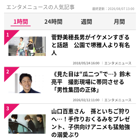
エンタメニュースの人気記事
最終更新：2026/08/07 13:00
1時間
24時間
週間
月間
1
菅野美穂長男がイケメンすぎる
と話題 公園で堺雅人より有名
人
2018/05/24 16:00
エンタメニュース
2
《見た目は“瓜二つ”で…》鈴木
亮平 撮影現場に帯同させる
「男性集団の正体」
2026/02/12 11:00
エンタメニュース
3
山口百恵さん 孫といちご狩り
へ…！手作りおくるみをプレゼ
ント、子供向けアニメも猛勉強
の溺愛ぶり