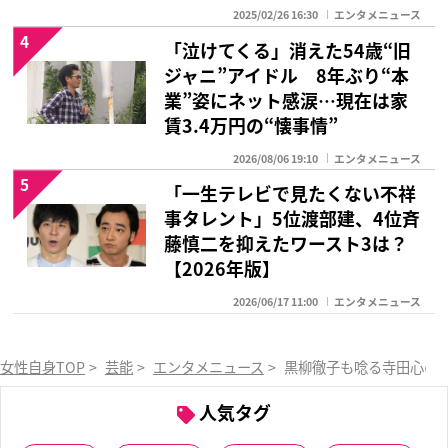
2025/02/26 16:30
エンタメニュース
4
「泣けてくる」消えた54歳“旧
ジャニ”アイドル 8年ぶり“本
業”姿にネット感涙…現在は家
賃3.4万円の“懐事情”
2026/08/06 19:10
エンタメニュース
5
「一生テレビで見たくない不祥
事タレント」5位渡部建、4位斉
藤慎二を抑えたワースト3は？
【2026年版】
2026/06/17 11:00
エンタメニュース
女性自身TOP
>
芸能
>
エンタメニュース
>
黒柳徹子も唸る寺田心の
人気タグ