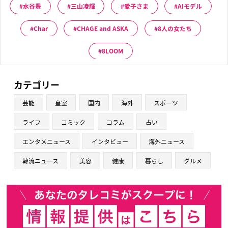
水谷豊
三山凌輝
愛子さま
AIモデル
Char
CHAGE and ASKA
8人の女たち
8LOOM
カテゴリー
芸能
皇室
国内
海外
スポーツ
ライフ
コミック
コラム
占い
エンタメニュース
インタビュー
海外ニュース
韓流ニュース
美容
健康
暮らし
グルメ