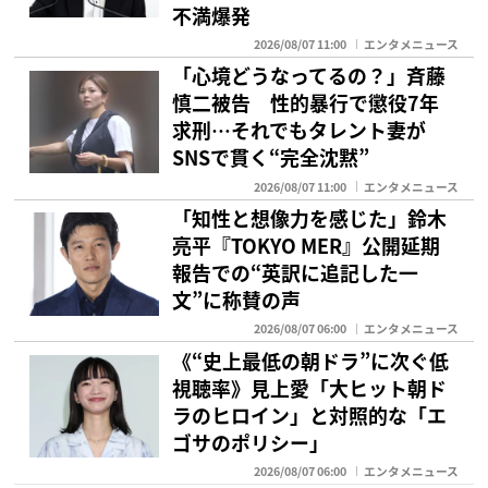
不満爆発
2026/08/07 11:00
エンタメニュース
「心境どうなってるの？」斉藤
慎二被告 性的暴行で懲役7年
求刑…それでもタレント妻が
SNSで貫く“完全沈黙”
2026/08/07 11:00
エンタメニュース
「知性と想像力を感じた」鈴木
亮平『TOKYO MER』公開延期
報告での“英訳に追記した一
文”に称賛の声
2026/08/07 06:00
エンタメニュース
《“史上最低の朝ドラ”に次ぐ低
視聴率》見上愛「大ヒット朝ド
ラのヒロイン」と対照的な「エ
ゴサのポリシー」
2026/08/07 06:00
エンタメニュース