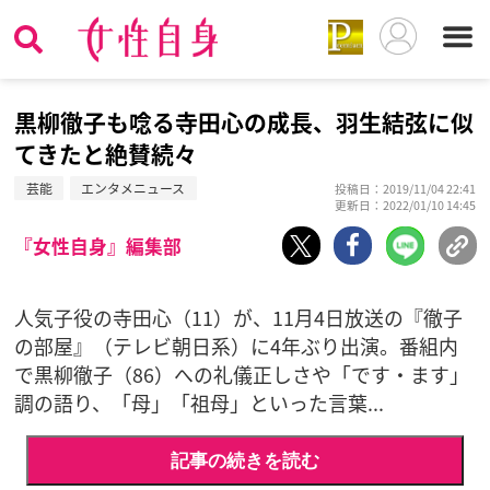
黒柳徹子も唸る寺田心の成長、羽生結弦に似
てきたと絶賛続々
芸能
エンタメニュース
投稿日：2019/11/04 22:41
更新日：2022/01/10 14:45
『女性自身』編集部
人気子役の寺田心（11）が、11月4日放送の『徹子
の部屋』（テレビ朝日系）に4年ぶり出演。番組内
で黒柳徹子（86）への礼儀正しさや「です・ます」
調の語り、「母」「祖母」といった言葉...
記事の続きを読む