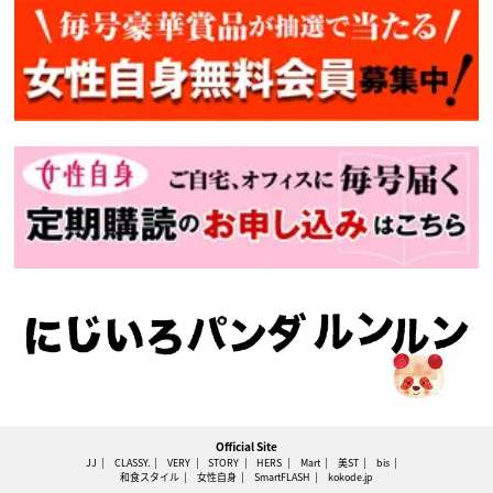
Official Site
JJ
CLASSY.
VERY
STORY
HERS
Mart
美ST
bis
和食スタイル
女性自身
SmartFLASH
kokode.jp