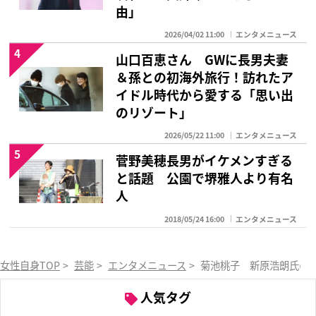
由」
2026/04/02 11:00
エンタメニュース
4
山口百恵さん GWに長男夫妻
＆孫との初海外旅行！訪れたア
イドル時代から愛する「思い出
のリゾート」
2026/05/22 11:00
エンタメニュース
5
菅野美穂長男がイケメンすぎる
と話題 公園で堺雅人より有名
人
2018/05/24 16:00
エンタメニュース
女性自身TOP
>
芸能
>
エンタメニュース
>
菊池桃子 新原浩朗氏の両
人気タグ