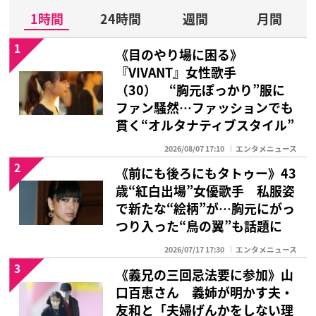
1時間
24時間
週間
月間
1
《目のやり場に困る》
『VIVANT』女性歌手
（30） “胸元ぽっかり”服に
ファン騒然…ファッションでも
貫く“オルタナティブスタイル”
2026/08/07 17:10
エンタメニュース
2
《前にも後ろにもタトゥー》43
歳“紅白出場”女優歌手 私服姿
で新たな“絵柄”が…胸元にがっ
つり入った“鳥の翼”も話題に
2026/07/17 17:30
エンタメニュース
3
《義兄の三回忌法要に参加》山
口百恵さん 義姉が明かす夫・
友和と「夫婦げんかをしない理