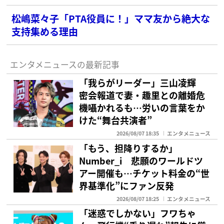
松嶋菜々子「PTA役員に！」ママ友から絶大な
支持集める理由
エンタメニュースの最新記事
「我らがリーダー」三山凌輝
密会報道で妻・趣里との離婚危
機囁かれるも…労いの言葉をか
けた“舞台共演者”
2026/08/07 18:35
エンタメニュース
「もう、担降りするか」
Number_i 悲願のワールドツ
アー開催も…チケット料金の“世
界基準化”にファン反発
2026/08/07 18:25
エンタメニュース
「迷惑でしかない」フワちゃ