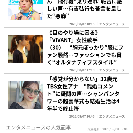
ん 飛行機“乗り遅れ”報告に厳
しい声…有吉弘行も苦言を呈し
た“悪癖”
2026/08/07 18:15
エンタメニュース
《目のやり場に困る》
『VIVANT』女性歌手
（30） “胸元ぽっかり”服にフ
ァン騒然…ファッションでも貫
く“オルタナティブスタイル”
2026/08/07 17:10
エンタメニュース
「感覚が分からない」32歳元
TBS女性アナ “離婚コメン
ト”に疑問の声…シャンパンタ
ワーの超豪華式も結婚生活は4
年半で終止符
2026/08/07 16:45
エンタメニュース
エンタメニュースの人気記事
最終更新：2026/08/08 05:00