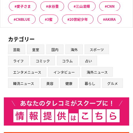
愛子さま
水谷豊
三山凌輝
CNN
CNBLUE
3蜜
20世紀少年
AKIRA
カテゴリー
芸能
皇室
国内
海外
スポーツ
ライフ
コミック
コラム
占い
エンタメニュース
インタビュー
海外ニュース
韓流ニュース
美容
健康
暮らし
グルメ