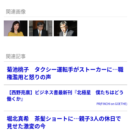
関連画像
関連記事
菊池桃子 タクシー運転手がストーカーに…職
権濫用と怒りの声
【西野亮廣】ビジネス書最新刊『北極星 僕たちはどう
働くか』
PR(FINCHI on GOETHE)
堀北真希 茶髪ショートに…親子3人の休日で
見せた激変の今