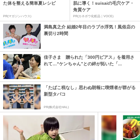
た体を整える簡単夏レシピ
肌に導く！suisaiの毛穴ケア・
角質ケア
PR(マガジンハウス)
PR(カネボウ化粧品｜VOCE)
満島真之介 結婚2年目のラブホ浮気！風俗店の
裏切り2時間
佳子さま 贈られた「300円ピアス」を着用さ
れて…“ケンちゃん”との絆が拓いた「...
「たばこ税なし」思わぬ朗報に喫煙者が群がる
新型タバコ
PR(株式会社HAL)