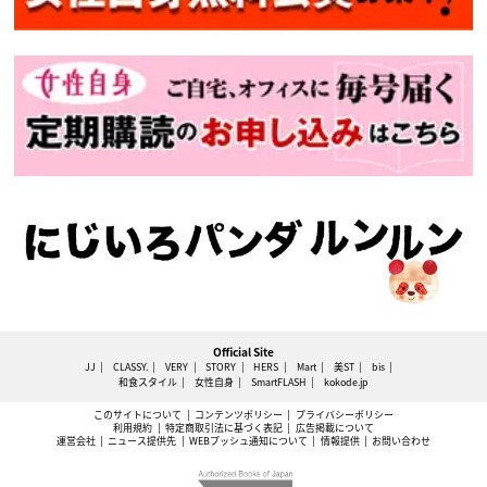
Official Site
JJ
CLASSY.
VERY
STORY
HERS
Mart
美ST
bis
和食スタイル
女性自身
SmartFLASH
kokode.jp
このサイトについて
コンテンツポリシー
プライバシーポリシー
利用規約
特定商取引法に基づく表記
広告掲載について
運営会社
ニュース提供先
WEBプッシュ通知について
情報提供
お問い合わせ