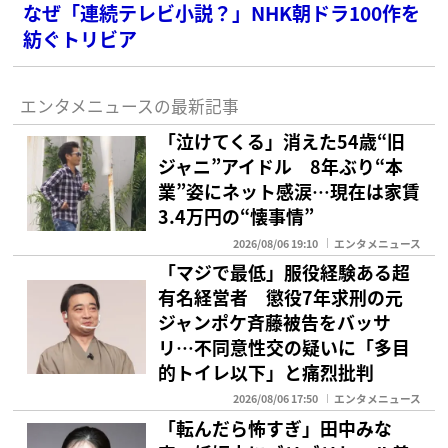
なぜ「連続テレビ小説？」NHK朝ドラ100作を
紡ぐトリビア
エンタメニュースの最新記事
「泣けてくる」消えた54歳“旧
ジャニ”アイドル 8年ぶり“本
業”姿にネット感涙…現在は家賃
3.4万円の“懐事情”
2026/08/06 19:10
エンタメニュース
「マジで最低」服役経験ある超
有名経営者 懲役7年求刑の元
ジャンポケ斉藤被告をバッサ
リ…不同意性交の疑いに「多目
的トイレ以下」と痛烈批判
2026/08/06 17:50
エンタメニュース
「転んだら怖すぎ」田中みな