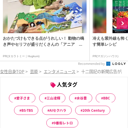
おかたづけもできる点がうれしい！ 動物の鳴
冷えも紫外線も怖
き声やセリフが盛りだくさんの「アニア ...
す簡単レシピ
PR(タカラトミー｜Hugkum)
PR(マガジンハウス)
Recommended by
女性自身TOP
>
芸能
>
エンタメニュース
>
十二国記の新聞広告が話題
人気タグ
愛子さま
三山凌輝
水谷豊
BBC
BS-TBS
AIセクハラ
20th Century
9番街レトロ