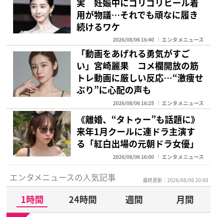
実 妊娠中にゴリゴリヒール着
用が物議…それでも頑なに履き
続けるワケ
2026/08/06 16:40
エンタメニュース
「動画をあげれる勇気がすご
い」宮崎麗果 コメ欄開放の筋
トレ動画に厳しい反応…“激痩せ
ぶり”に心配の声も
2026/08/06 16:25
エンタメニュース
《離婚、“タトゥー”も話題に》
来年1月クールに連ドラ主演す
る「紅白出場の元朝ドラ女優」
2026/08/06 16:00
エンタメニュース
エンタメニュースの人気記事
最終更新：2026/08/06 20:00
1時間
24時間
週間
月間