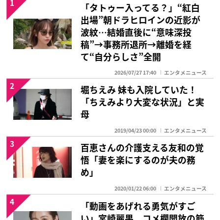
1
「タトゥー入ってる？」“紅白
出場”朝ドラヒロインの近影が
波紋…結婚直後に“意味深投
稿”→事務所退所→離婚を経
て“自分らしさ”全開
2026/07/27 17:40
エンタメニュース
2
堀ちえみ 妹も入院していた！
「ちえみより大変な状況」と実
母
2019/04/23 00:00
エンタメニュース
3
百恵さんの介護支える友和の覚
悟「妻を楽にするのが夫の務
め」
2020/01/22 06:00
エンタメニュース
4
「動画をあげれる勇気がすご
い」宮崎麗果 コメ欄開放の筋