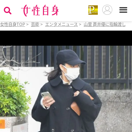
女性自身TOP
>
芸能
>
エンタメニュース
>
山里 蒼井優に指輪渡して