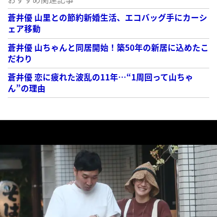
蒼井優 山里との節約新婚生活、エコバッグ手にカーシ
ェア移動
蒼井優 山ちゃんと同居開始！築50年の新居に込めたこ
だわり
蒼井優 恋に疲れた波乱の11年…“1周回って山ちゃ
ん”の理由