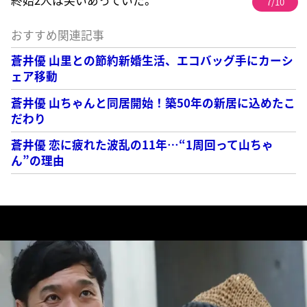
7/10
おすすめ関連記事
蒼井優 山里との節約新婚生活、エコバッグ手にカーシ
ェア移動
蒼井優 山ちゃんと同居開始！築50年の新居に込めたこ
だわり
蒼井優 恋に疲れた波乱の11年…“1周回って山ちゃ
ん”の理由