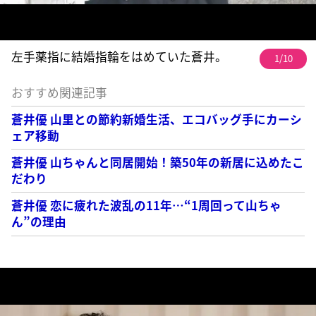
左手薬指に結婚指輪をはめていた蒼井。
1/10
おすすめ関連記事
蒼井優 山里との節約新婚生活、エコバッグ手にカーシ
ェア移動
蒼井優 山ちゃんと同居開始！築50年の新居に込めたこ
だわり
蒼井優 恋に疲れた波乱の11年…“1周回って山ちゃ
ん”の理由