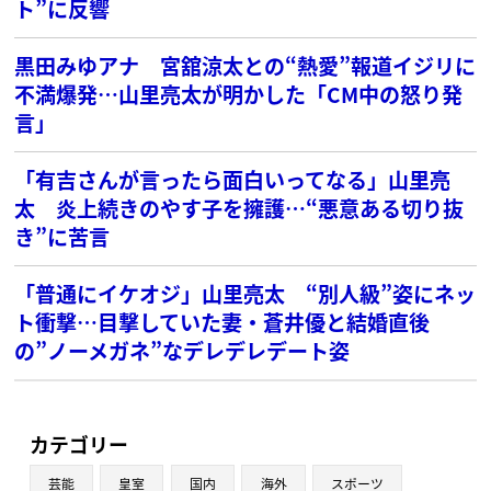
ト”に反響
黒田みゆアナ 宮舘涼太との“熱愛”報道イジリに
不満爆発…山里亮太が明かした「CM中の怒り発
言」
「有吉さんが言ったら面白いってなる」山里亮
太 炎上続きのやす子を擁護…“悪意ある切り抜
き”に苦言
「普通にイケオジ」山里亮太 “別人級”姿にネッ
ト衝撃…目撃していた妻・蒼井優と結婚直後
の”ノーメガネ”なデレデレデート姿
カテゴリー
芸能
皇室
国内
海外
スポーツ