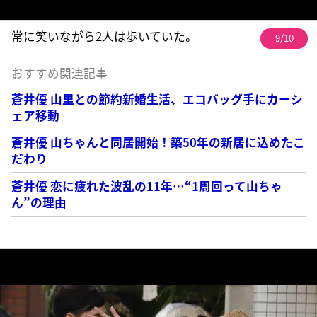
常に笑いながら2人は歩いていた。
9/10
おすすめ関連記事
蒼井優 山里との節約新婚生活、エコバッグ手にカーシ
ェア移動
蒼井優 山ちゃんと同居開始！築50年の新居に込めたこ
だわり
蒼井優 恋に疲れた波乱の11年…“1周回って山ちゃ
ん”の理由