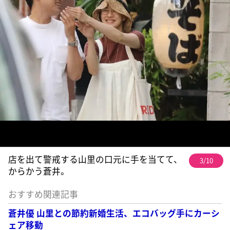
店を出て警戒する山里の口元に手を当てて、
3/10
からかう蒼井。
おすすめ関連記事
蒼井優 山里との節約新婚生活、エコバッグ手にカーシ
ェア移動