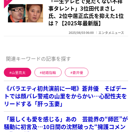
「一生テレビで見たくない不祥
事タレント」3位田代まさし
氏、2位中居正広氏を抑えた1位
は？【2025年最新版】
2025/08/03 06:00
エンタメニュース
関連キーワードの記事を探す
山里亮太
結婚指輪
蒼井優
《バラエティ初共演前に一喝》蒼井優 そばデー
トでは顔バレ警戒の山里をからかい…心配性夫を
リードする「肝っ玉妻」
「厳しくも愛を感じる」あの 芸能界の“師匠”が
騒動に初言及…10日間の沈黙破った“擁護コメン