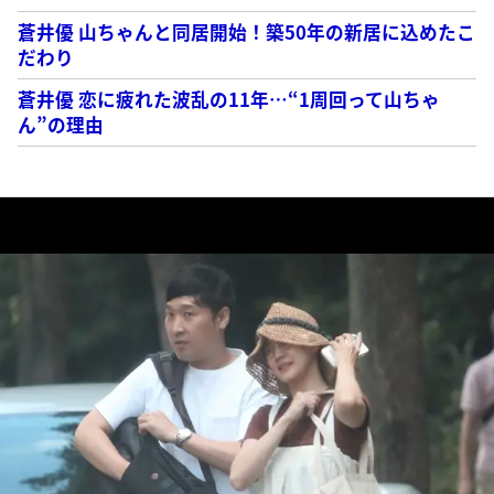
蒼井優 山ちゃんと同居開始！築50年の新居に込めたこ
だわり
蒼井優 恋に疲れた波乱の11年…“1周回って山ちゃ
ん”の理由