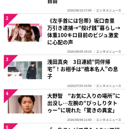
自由”
2026/08/10 17:00
エンタメニュース
2
《左手首には包帯》坂口杏里
万引き逮捕→“投げ銭”暮らし→
体重100キロ目前のビジュ激変
に心配の声
2026/08/05 19:10
エンタメニュース
3
浅田真央 3日連続“同伴帰
宅”！お相手は“橋本名人”の息
子
2020/07/03 15:50
エンタメニュース
4
大野智 “お気に入りの場所”に
出没し…左腕の“びっしりタト
ゥー”に現れた「驚きの異変」
2026/08/08 11:00
エンタメニュース
5