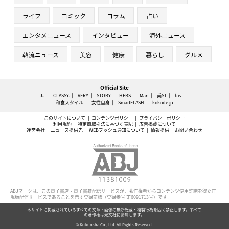
ライフ
コミック
コラム
占い
エンタメニュース
インタビュー
海外ニュース
韓流ニュース
美容
健康
暮らし
グルメ
Official Site
JJ
CLASSY.
VERY
STORY
HERS
Mart
美ST
bis
和食スタイル
女性自身
SmartFLASH
kokode.jp
このサイトについて
コンテンツポリシー
プライバシーポリシー
利用規約
特定商取引法に基づく表記
広告掲載について
運営会社
ニュース提供先
WEBプッシュ通知について
情報提供
お問い合わせ
ABJマークは、この電子書店・電子書籍配信サービスが、著作権者からコンテンツ使用許諾を得た正
規版配信サービスであることを示す登録商標（登録番号 第6091713号）です。
本サイトに掲載されているすべての文章・画像の無断転載・複製行為を固く禁止します。すべて
の著作権は光文社に帰属します。
© Kobunsha Co., Ltd. All Rights Reserved.