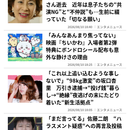
さん逝去 近年は息子たちの“共
演NG”と“不仲説”も…生前に綴
っていた「切なる願い」
2026/08/10 18:40
エンタメニュース
「みんなあんまり焦ってない」
映画『ちいかわ』入場者第2弾
特典にボンドロシール配布も意
外な静けさの理由
2026/08/10 18:25
エンタメニュース
「これ以上追い込むような事し
ないで」“98kg激変”の坂口杏
里 万引き逮捕→“投げ銭”暮ら
し→“絶縁”夜逃げの末にたどり
着いた“新生活拠点”
2026/08/10 18:05
エンタメニュース
「まだ言ってる」佐藤二朗 “ハ
ラスメント疑惑“への再言及投稿