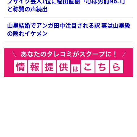
ブサイク芸人1位に稲田直樹「心は男前No.1」
と称賛の声続出
山里結婚でアンガ田中注目される訳 実は山里級
の隠れイケメン