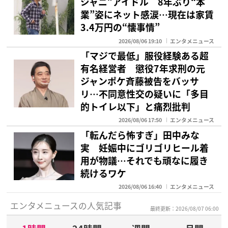
ジャニ”アイドル 8年ぶり“本
業”姿にネット感涙…現在は家賃
3.4万円の“懐事情”
2026/08/06 19:10
エンタメニュース
「マジで最低」服役経験ある超
有名経営者 懲役7年求刑の元
ジャンポケ斉藤被告をバッサ
リ…不同意性交の疑いに「多目
的トイレ以下」と痛烈批判
2026/08/06 17:50
エンタメニュース
「転んだら怖すぎ」田中みな
実 妊娠中にゴリゴリヒール着
用が物議…それでも頑なに履き
続けるワケ
2026/08/06 16:40
エンタメニュース
エンタメニュースの人気記事
最終更新：2026/08/07 06:00