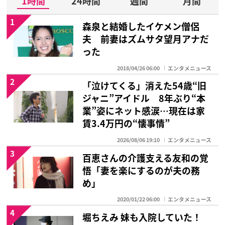
1時間
24時間
週間
月間
1
森泉と結婚したイケメン僧侶
夫 前妻はズムサタ望月アナだ
った
2018/04/26 06:00
エンタメニュース
2
「泣けてくる」消えた54歳“旧
ジャニ”アイドル 8年ぶり“本
業”姿にネット感涙…現在は家
賃3.4万円の“懐事情”
2026/08/06 19:10
エンタメニュース
3
百恵さんの介護支える友和の覚
悟「妻を楽にするのが夫の務
め」
2020/01/22 06:00
エンタメニュース
4
堀ちえみ 妹も入院していた！