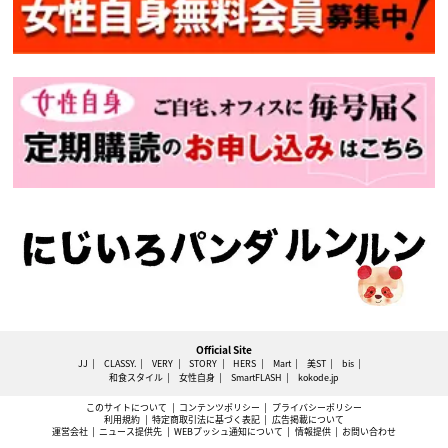
Official Site
JJ
CLASSY.
VERY
STORY
HERS
Mart
美ST
bis
和食スタイル
女性自身
SmartFLASH
kokode.jp
このサイトについて
コンテンツポリシー
プライバシーポリシー
利用規約
特定商取引法に基づく表記
広告掲載について
運営会社
ニュース提供先
WEBプッシュ通知について
情報提供
お問い合わせ