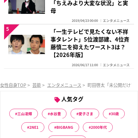
「ちえみより大変な状況」と実
母
2019/04/23 00:00
エンタメニュース
5
「一生テレビで見たくない不祥
事タレント」5位渡部建、4位斉
藤慎二を抑えたワースト3は？
【2026年版】
2026/06/17 11:00
エンタメニュース
女性自身TOP
>
芸能
>
エンタメニュース
>
町田啓太「未公開だけで
人気タグ
三山凌輝
水谷豊
愛子さま
30歳
2NE1
BIGBANG
2000年代