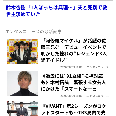
鈴木杏樹「1人ぼっちは無理…」夫と死別で救
世主求めていた
エンタメニュースの最新記事
「阿修羅マイケル」が話題の佐
藤三兄弟 デビューイベントで
明かした憧れの“レジェンド3人
組アイドル”
2026/08/09 11:00
エンタメニュース
《過去には“XL女優”に神対応
も》木村拓哉 緊張する女芸人
にかけた「スマートな一言」
2026/08/09 11:00
エンタメニュース
『VIVANT』第2シーズンがロケ
ットスタートも…TBS局内で先