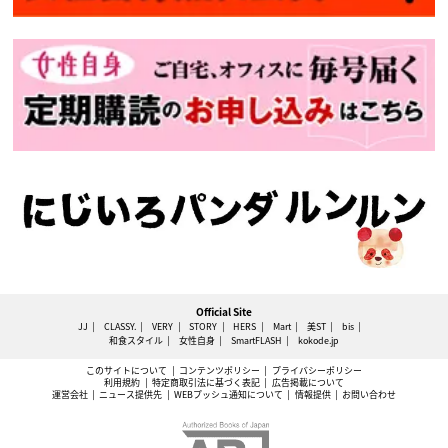
Official Site
JJ
CLASSY.
VERY
STORY
HERS
Mart
美ST
bis
和食スタイル
女性自身
SmartFLASH
kokode.jp
このサイトについて
コンテンツポリシー
プライバシーポリシー
利用規約
特定商取引法に基づく表記
広告掲載について
運営会社
ニュース提供先
WEBプッシュ通知について
情報提供
お問い合わせ