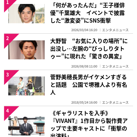
1
「何があったんだ」“王子様俳
優”千葉雄大 イベントで披露
した“激変姿”にSNS衝撃
2026/03/04 16:20
エンタメニュース
2
大野智 “お気に入りの場所”に
出没し…左腕の“びっしりタト
ゥー”に現れた「驚きの異変」
2026/08/08 11:00
エンタメニュース
3
菅野美穂長男がイケメンすぎる
と話題 公園で堺雅人より有名
人
2018/05/24 16:00
エンタメニュース
4
《ギャラリストを入手》
『VIVANT』1作目から製作費ア
ップで主要キャストに「衝撃の
出演料」