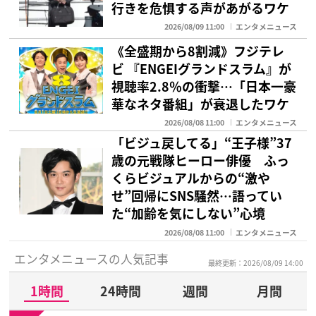
行きを危惧する声があがるワケ
2026/08/09 11:00
エンタメニュース
《全盛期から8割減》フジテレ
ビ 『ENGEIグランドスラム』が
視聴率2.8％の衝撃…「日本一豪
華なネタ番組」が衰退したワケ
2026/08/08 11:00
エンタメニュース
「ビジュ戻してる」“王子様”37
歳の元戦隊ヒーロー俳優 ふっ
くらビジュアルからの“激や
せ”回帰にSNS騒然…語ってい
た“加齢を気にしない”心境
2026/08/08 11:00
エンタメニュース
エンタメニュースの人気記事
最終更新：2026/08/09 14:00
1時間
24時間
週間
月間