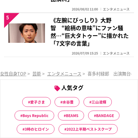
2026/08/02 11:00
エンタメニュース
5
《左腕にびっしり》大野
智 “絵柄の意味”にファン騒
然…“巨大タトゥー”に描かれた
「7文字の言葉」
2026/07/09 15:25
エンタメニュース
女性自身TOP
>
芸能
>
エンタメニュース
>
喜多村緑郞 出演舞台の
人気タグ
愛子さま
水谷豊
三山凌輝
Boys Republic
BEAMS
BANDAGE
3時のヒロイン
2022上半期ベストスクープ