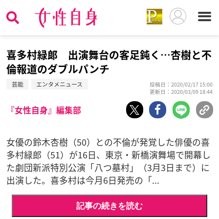
喜多村緑郞 出演舞台の客足鈍く…杏樹と不
倫報道のダブルパンチ
芸能
エンタメニュース
投稿日：2020/02/17 15:00
更新日：2020/03/09 18:44
『女性自身』編集部
女優の鈴木杏樹（50）との不倫が発覚した俳優の喜
多村緑郎（51）が16日、東京・新橋演舞場で開幕し
た劇団新派特別公演「八つ墓村」（3月3日まで）に
出演した。喜多村は今月6日発売の「...
記事の続きを読む