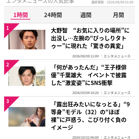
エンタメニュースの人気記事
最終更新：2026/08/09 01:00
1時間
24時間
週間
月間
1
大野智 “お気に入りの場所”に
出没し…左腕の“びっしりタト
ゥー”に現れた「驚きの異変」
2026/08/08 11:00
エンタメニュース
2
「何があったんだ」“王子様俳
優”千葉雄大 イベントで披露
した“激変姿”にSNS衝撃
2026/03/04 16:20
エンタメニュース
3
「露出狂みたいになっとる」“9
等身”モデル（32）の“ほぼ
裸”に戸惑う、こびり付く負の
イメージ
2024/10/22 06:00
エンタメニュース