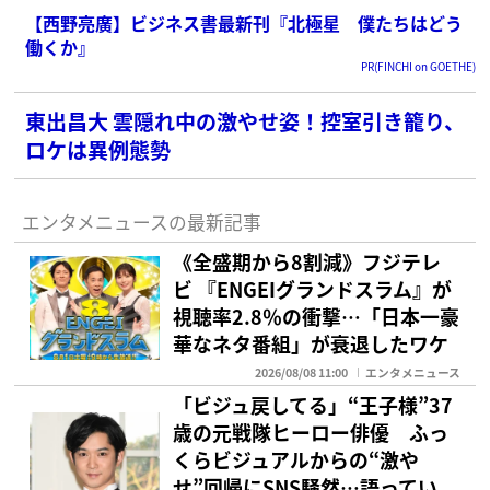
【西野亮廣】ビジネス書最新刊『北極星 僕たちはどう
働くか』
PR(FINCHI on GOETHE)
東出昌大 雲隠れ中の激やせ姿！控室引き籠り、
ロケは異例態勢
エンタメニュースの最新記事
《全盛期から8割減》フジテレ
ビ 『ENGEIグランドスラム』が
視聴率2.8％の衝撃…「日本一豪
華なネタ番組」が衰退したワケ
2026/08/08 11:00
エンタメニュース
「ビジュ戻してる」“王子様”37
歳の元戦隊ヒーロー俳優 ふっ
くらビジュアルからの“激や
せ”回帰にSNS騒然…語ってい