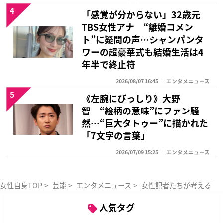
4
「感覚が分からない」32歳元
TBS女性アナ “離婚コメン
ト”に疑問の声…シャンパンタ
ワーの超豪華式も結婚生活は4
年半で終止符
2026/08/07 16:45
エンタメニュース
5
《左腕にびっしり》大野
智 “絵柄の意味”にファン騒
然…“巨大タトゥー”に描かれた
「7文字の言葉」
2026/07/09 15:25
エンタメニュース
女性自身TOP
>
芸能
>
エンタメニュース
>
女性記者たちが考える“柄
人気タグ