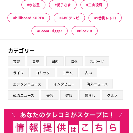
水谷豊
愛子さま
三山凌輝
billboard KOREA
ABCテレビ
9番街レトロ
Boom Trigger
Block.B
カテゴリー
芸能
皇室
国内
海外
スポーツ
ライフ
コミック
コラム
占い
エンタメニュース
インタビュー
海外ニュース
韓流ニュース
美容
健康
暮らし
グルメ