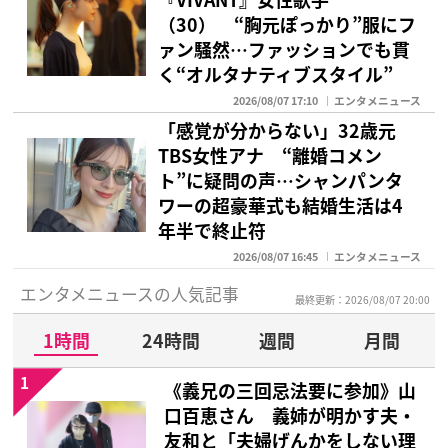
（30） “胸元ぽっかり”服にフ
ァン騒然…ファッションでも貫
く“オルタナティブスタイル”
2026/08/07 17:10
エンタメニュース
「感覚が分からない」32歳元
TBS女性アナ “離婚コメン
ト”に疑問の声…シャンパンタ
ワーの超豪華式も結婚生活は4
年半で終止符
2026/08/07 16:45
エンタメニュース
エンタメニュースの人気記事
最終更新：2026/08/07 20:00
1時間
24時間
週間
月間
1
《義兄の三回忌法要に参加》山
口百恵さん 義姉が明かす夫・
友和と「夫婦げんかをしない理