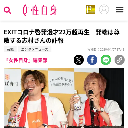
EXITコロナ啓発漫才22万超再生 発端は尊
敬する志村さんの訃報
芸能
エンタメニュース
投稿日：2020/04/07 17:41
『女性自身』編集部