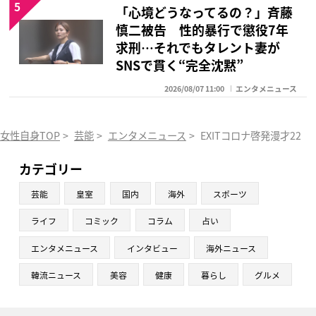
5
「心境どうなってるの？」斉藤
慎二被告 性的暴行で懲役7年
求刑…それでもタレント妻が
SNSで貫く“完全沈黙”
2026/08/07 11:00
エンタメニュース
女性自身TOP
>
芸能
>
エンタメニュース
>
EXITコロナ啓発漫才2
カテゴリー
芸能
皇室
国内
海外
スポーツ
ライフ
コミック
コラム
占い
エンタメニュース
インタビュー
海外ニュース
韓流ニュース
美容
健康
暮らし
グルメ