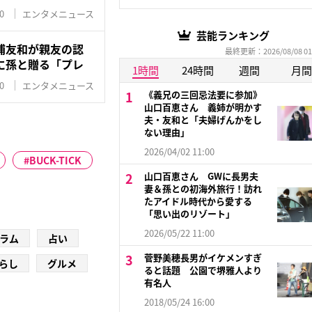
0
エンタメニュース
芸能ランキング
浦友和が親友の認
最終更新：2026/08/08 01
に孫と贈る「プレ
1時間
24時間
週間
月間
0
エンタメニュース
《義兄の三回忌法要に参加》
山口百恵さん 義姉が明かす
夫・友和と「夫婦げんかをし
ない理由」
2026/04/02 11:00
BUCK-TICK
山口百恵さん GWに長男夫
妻＆孫との初海外旅行！訪れ
たアイドル時代から愛する
「思い出のリゾート」
2026/05/22 11:00
ラム
占い
菅野美穂長男がイケメンすぎ
らし
グルメ
ると話題 公園で堺雅人より
有名人
2018/05/24 16:00