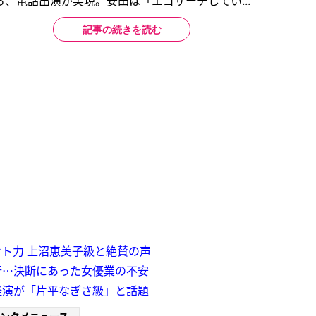
、電話出演が実現。安田は「エゴサーチしてい...
記事の続きを読む
ト力 上沼恵美子級と絶賛の声
行…決断にあった女優業の不安
怪演が「片平なぎさ級」と話題