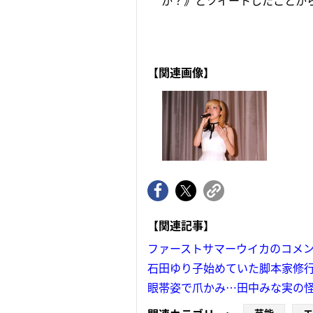
か？》とツイートしたことから
【関連画像】
【関連記事】
ファーストサマーウイカのコメン
石田ゆり子始めていた脚本家修
眼帯姿で爪かみ…田中みな実の