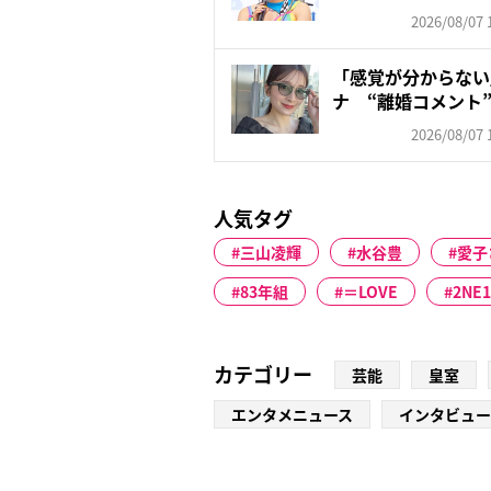
も苦...
2026/08/07 
「感覚が分からない」
ナ “離婚コメント”
2026/08/07 
人気タグ
三山凌輝
水谷豊
愛子
83年組
＝LOVE
2NE1
カテゴリー
芸能
皇室
エンタメニュース
インタビュー