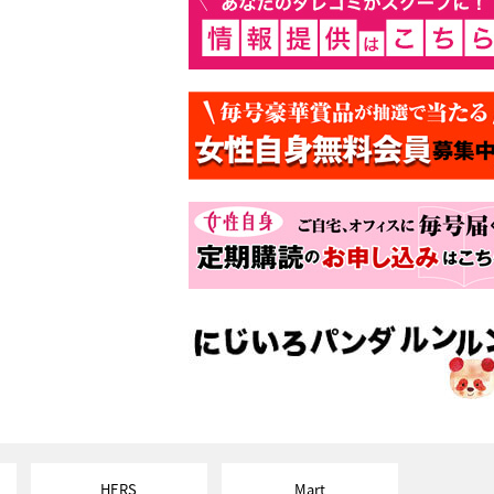
HERS
Mart