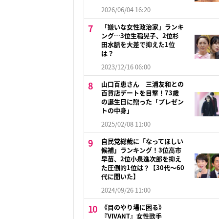
2026/06/04 16:20
「嫌いな女性政治家」ランキ
ング…3位生稲晃子、2位杉
田水脈を大差で抑えた1位
は？
2023/12/16 06:00
山口百恵さん 三浦友和との
百貨店デートを目撃！73歳
の誕生日に贈った「プレゼン
トの中身」
2025/02/08 11:00
自民党総裁に「なってほしい
候補」ランキング！3位高市
早苗、2位小泉進次郎を抑え
た圧倒的1位は？【30代〜60
代に聞いた】
2024/09/26 11:00
《目のやり場に困る》
『VIVANT』女性歌手