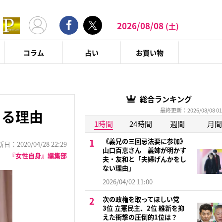
2026/08/08
(土)
コラム
占い
お買い物
総合ランキング
最終更新：2026/08/08 01
まる理由
1時間
24時間
週間
月間
《義兄の三回忌法要に参加》
：2020/04/28 22:29
山口百恵さん 義姉が明かす
『女性自身』編集部
夫・友和と「夫婦げんかをし
ない理由」
2026/04/02 11:00
次の政権を取ってほしい党
3位 立憲民主、2位 維新を抑
えた衝撃の圧倒的1位は？