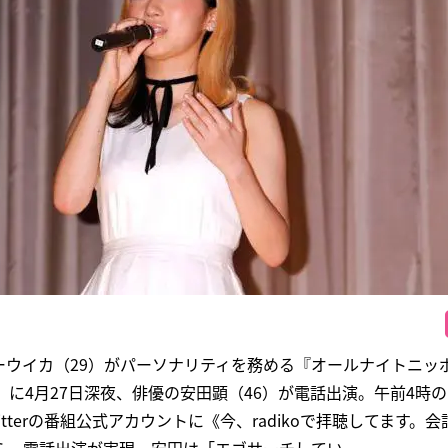
ーウイカ（29）がパーソナリティを務める『オールナイトニッ
送）に4月27日深夜、俳優の安田顕（46）が電話出演。午前4時
tterの番組公式アカウントに《今、radikoで拝聴してます。