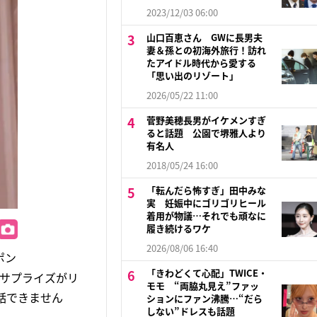
2023/12/03 06:00
山口百恵さん GWに長男夫
妻＆孫との初海外旅行！訪れ
たアイドル時代から愛する
「思い出のリゾート」
2026/05/22 11:00
菅野美穂長男がイケメンすぎ
ると話題 公園で堺雅人より
有名人
2018/05/24 16:00
「転んだら怖すぎ」田中みな
実 妊娠中にゴリゴリヒール
着用が物議…それでも頑なに
履き続けるワケ
2026/08/06 16:40
ポン
「きわどくて心配」TWICE・
のサプライズがリ
モモ “両脇丸見え”ファッ
会話できません
ションにファン沸騰…“だら
しない”ドレスも話題