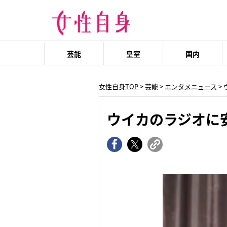
芸能
皇室
国内
女性自身TOP
>
芸能
>
エンタメニュース
>
ウイカのラジオに