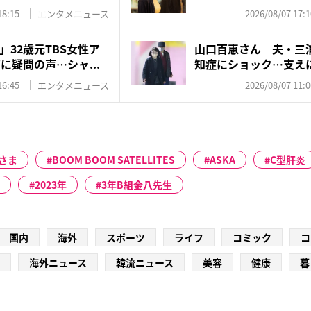
18:15
エンタメニュース
2026/08/07 17:1
32歳元TBS女性ア
山口百恵さん 夫・三
に疑問の声…シャ...
知症にショック…支え
ゼン...
16:45
エンタメニュース
2026/08/07 11:0
さま
BOOM BOOM SATELLITES
ASKA
C型肝炎
2023年
3年B組金八先生
国内
海外
スポーツ
ライフ
コミック
コ
海外ニュース
韓流ニュース
美容
健康
暮