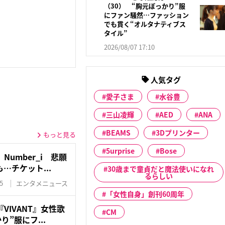
（30） “胸元ぽっかり”服
にファン騒然…ファッション
でも貫く“オルタナティブス
タイル”
2026/08/07 17:10
人気タグ
愛子さま
水谷豊
三山凌輝
AED
ANA
BEAMS
3Dプリンター
もっと見る
5urprise
Bose
umber_i 悲願
…チケット...
30歳まで童貞だと魔法使いになれ
るらしい
5
エンタメニュース
「女性自身」創刊60周年
VIVANT』女性歌
CM
り”服にフ...