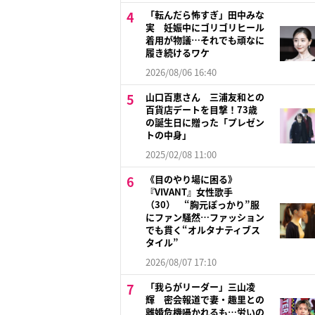
「転んだら怖すぎ」田中みな
実 妊娠中にゴリゴリヒール
着用が物議…それでも頑なに
履き続けるワケ
2026/08/06 16:40
山口百恵さん 三浦友和との
百貨店デートを目撃！73歳
の誕生日に贈った「プレゼン
トの中身」
2025/02/08 11:00
《目のやり場に困る》
『VIVANT』女性歌手
（30） “胸元ぽっかり”服
にファン騒然…ファッション
でも貫く“オルタナティブス
タイル”
2026/08/07 17:10
「我らがリーダー」三山凌
輝 密会報道で妻・趣里との
離婚危機囁かれるも…労いの