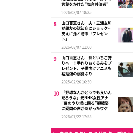
言葉をかけた“舞台共演者”
2026/08/07 18:35
山口百恵さん 夫・三浦友和
が親友の認知症にショック…
支えに孫と贈る「プレゼン
ト」
2026/08/07 11:00
山口百恵さん 孫といちご狩
りへ…！手作りおくるみをプ
レゼント、子供向けアニメも
猛勉強の溺愛ぶり
2025/02/26 16:30
「野球なんかどうでも良いん
だろうな」元NHK女性アナ
“目のやり場に困る”観戦姿
に疑問の声があがったワケ
2026/07/22 17:55