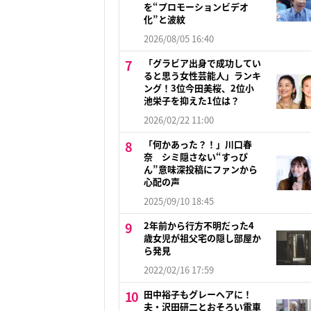
を“プロモーションビデオ
化”と波紋
2026/08/05 16:40
「グラビア出身で成功してい
ると思う女性芸能人」ランキ
ング！3位今田美桜、2位小
池栄子を抑えた1位は？
2026/02/22 11:00
「何かあった？！」川口春
奈 シミ隠さない“すっぴ
ん”意味深投稿にファンから
心配の声
2025/09/10 18:45
2年前から行方不明だった4
歳女児が祖父宅の隠し部屋か
ら発見
2022/02/16 17:59
田中裕子もグレーヘアに！
夫・沢田研二とおそろい電車