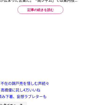
認知が広まった言葉だ。「関ジャム」では案内役...
記事の続きを読む
 不在の錦戸亮を惜しむ声続々
高橋優に託し4万いいね
済み下着、妄想ラブレターも