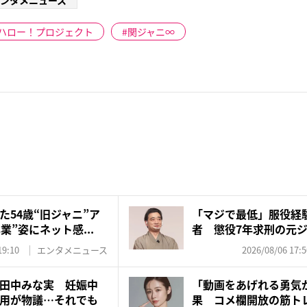
ンタメニュース
ハロー！プロジェクト
関ジャニ∞
た54歳“旧ジャニ”ア
「マジで最低」服役経
業”姿にネット感...
者 懲役7年求刑の元
を...
19:10
エンタメニュース
2026/08/06 17:5
田中みな実 妊娠中
「動画をあげれる勇気
用が物議…それでも
果 コメ欄開放の筋ト