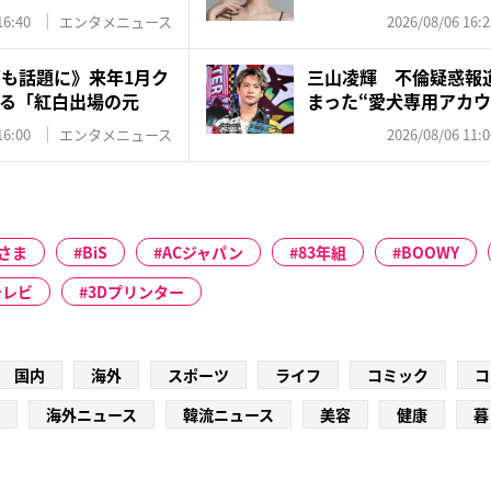
応…...
16:40
エンタメニュース
2026/08/06 16:2
”も話題に》来年1月ク
三山凌輝 不倫疑惑報
る「紅白出場の元
まった“愛犬専用アカウ
飼...
16:00
エンタメニュース
2026/08/06 11:0
さま
BiS
ACジャパン
83年組
BOOWY
テレビ
3Dプリンター
国内
海外
スポーツ
ライフ
コミック
コ
海外ニュース
韓流ニュース
美容
健康
暮