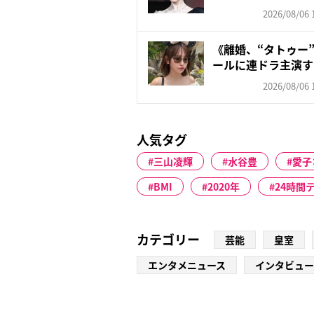
頑な...
2026/08/06 
《離婚、“タトゥー
ールに連ドラ主演す
朝...
2026/08/06 
人気タグ
三山凌輝
水谷豊
愛子
BMI
2020年
24時間
カテゴリー
芸能
皇室
エンタメニュース
インタビュー