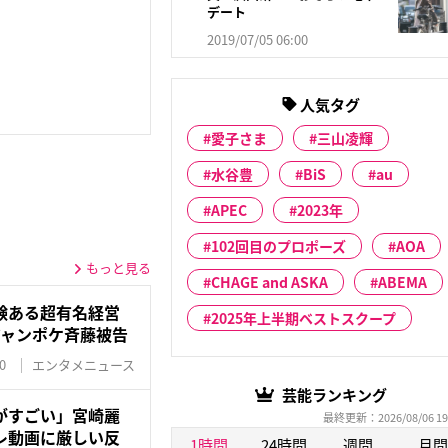
デート
2019/07/05 06:00
人気タグ
愛子さま
三山凌輝
水谷豊
BiS
au
APEC
2023年
102回目のプロポーズ
AOA
もっと見る
CHAGE and ASKA
ABEMA
験ある超有名経営
2025年上半期ベストスクープ
ジャンポケ斉藤被告
0
エンタメニュース
芸能ランキング
がすごい」宮崎麗
最終更新：2026/08/06 19
レ動画に厳しい反
1時間
24時間
週間
月間