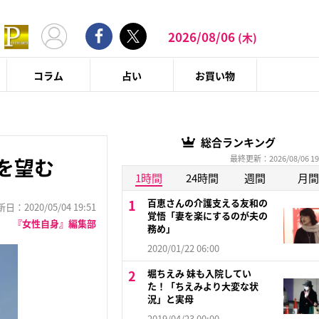
2026/08/06
(木)
コラム
占い
お買い物
総合ランキング
最終更新：2026/08/06 19
を望む
1時間
24時間
週間
月間
百恵さんの介護支える友和の
：2020/05/04 19:51
覚悟「妻を楽にするのが夫の
『女性自身』編集部
務め」
2020/01/22 06:00
堀ちえみ 妹も入院してい
た！「ちえみより大変な状
況」と実母
2019/04/23 00:00