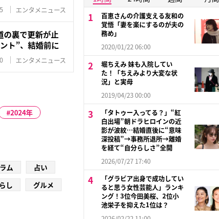
5
エンタメニュース
百恵さんの介護支える友和の
覚悟「妻を楽にするのが夫の
道の裏で更新が止
務め」
ント”、結婚前に
2020/01/22 06:00
0
エンタメニュース
堀ちえみ 妹も入院してい
た！「ちえみより大変な状
況」と実母
2019/04/23 00:00
2024年
「タトゥー入ってる？」“紅
白出場”朝ドラヒロインの近
影が波紋…結婚直後に“意味
深投稿”→事務所退所→離婚
を経て“自分らしさ”全開
2026/07/27 17:40
ラム
占い
「グラビア出身で成功してい
らし
グルメ
ると思う女性芸能人」ランキ
ング！3位今田美桜、2位小
池栄子を抑えた1位は？
2026/02/22 11:00