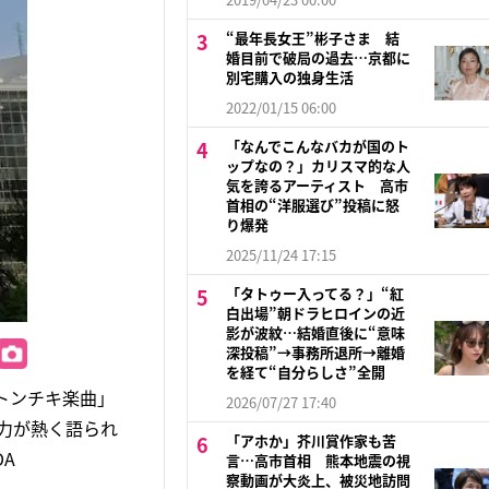
“最年長女王”彬子さま 結
婚目前で破局の過去…京都に
別宅購入の独身生活
2022/01/15 06:00
「なんでこんなバカが国のト
ップなの？」カリスマ的な人
気を誇るアーティスト 高市
首相の“洋服選び”投稿に怒
り爆発
2025/11/24 17:15
「タトゥー入ってる？」“紅
白出場”朝ドラヒロインの近
影が波紋…結婚直後に“意味
深投稿”→事務所退所→離婚
を経て“自分らしさ”全開
トンチキ楽曲」
2026/07/27 17:40
魅力が熱く語られ
「アホか」芥川賞作家も苦
A
言…高市首相 熊本地震の視
察動画が大炎上、被災地訪問