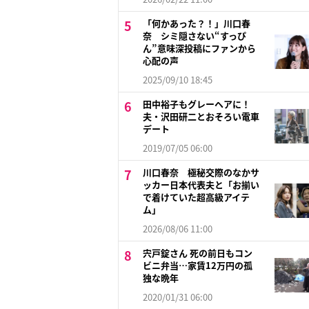
「何かあった？！」川口春
奈 シミ隠さない“すっぴ
ん”意味深投稿にファンから
心配の声
2025/09/10 18:45
田中裕子もグレーヘアに！
夫・沢田研二とおそろい電車
デート
2019/07/05 06:00
川口春奈 極秘交際のなかサ
ッカー日本代表夫と「お揃い
で着けていた超高級アイテ
ム」
2026/08/06 11:00
宍戸錠さん 死の前日もコン
ビニ弁当…家賃12万円の孤
独な晩年
2020/01/31 06:00