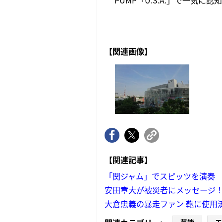
PUMP「U.S.A.」で一気に
【関連画像】
【関連記事】
「関ジャム」でスピッツを演奏
安田章大が被災者にメッセージ！
大倉忠義の暴走ファン 鞄に使用