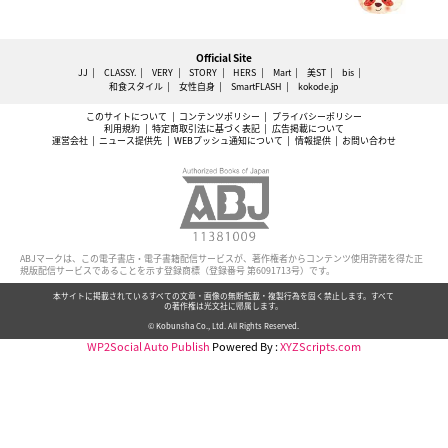
Official Site
JJ
CLASSY.
VERY
STORY
HERS
Mart
美ST
bis
和食スタイル
女性自身
SmartFLASH
kokode.jp
このサイトについて
コンテンツポリシー
プライバシーポリシー
利用規約
特定商取引法に基づく表記
広告掲載について
運営会社
ニュース提供先
WEBプッシュ通知について
情報提供
お問い合わせ
ABJマークは、この電子書店・電子書籍配信サービスが、著作権者からコンテンツ使用許諾を得た正
規版配信サービスであることを示す登録商標（登録番号 第6091713号）です。
本サイトに掲載されているすべての文章・画像の無断転載・複製行為を固く禁止します。すべて
の著作権は光文社に帰属します。
© Kobunsha Co., Ltd. All Rights Reserved.
WP2Social Auto Publish
Powered By :
XYZScripts.com