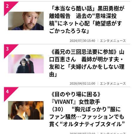
2
「本当なら酷い話」黒田勇樹が
離婚報告 過去の“意味深投
稿”にネット心配「絶望感がす
ごかったろうな」
2024/07/30 15:40
エンタメニュース
3
《義兄の三回忌法要に参加》山
口百恵さん 義姉が明かす夫・
友和と「夫婦げんかをしない理
由」
2026/04/02 11:00
エンタメニュース
4
《目のやり場に困る》
『VIVANT』女性歌手
（30） “胸元ぽっかり”服に
ファン騒然…ファッションでも
貫く“オルタナティブスタイル”
2026/08/07 17:10
エンタメニュース