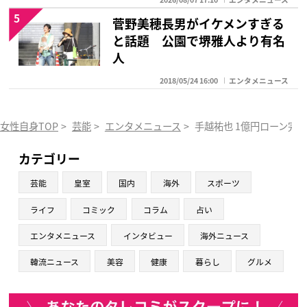
5
菅野美穂長男がイケメンすぎる
と話題 公園で堺雅人より有名
人
2018/05/24 16:00
エンタメニュース
女性自身TOP
>
芸能
>
エンタメニュース
>
手越祐也 1億円ローン完
カテゴリー
芸能
皇室
国内
海外
スポーツ
ライフ
コミック
コラム
占い
エンタメニュース
インタビュー
海外ニュース
韓流ニュース
美容
健康
暮らし
グルメ