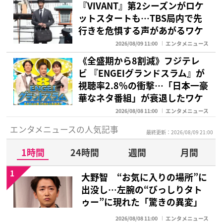
『VIVANT』第2シーズンがロケ
ットスタートも…TBS局内で先
行きを危惧する声があがるワケ
2026/08/09 11:00
エンタメニュース
《全盛期から8割減》フジテレ
ビ 『ENGEIグランドスラム』が
視聴率2.8％の衝撃…「日本一豪
華なネタ番組」が衰退したワケ
2026/08/08 11:00
エンタメニュース
エンタメニュースの人気記事
最終更新：2026/08/09 21:00
1時間
24時間
週間
月間
1
大野智 “お気に入りの場所”に
出没し…左腕の“びっしりタト
ゥー”に現れた「驚きの異変」
2026/08/08 11:00
エンタメニュース