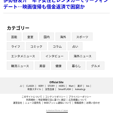
デート…映画復帰も借金返済で困窮か
カテゴリー
芸能
皇室
国内
海外
スポーツ
ライフ
コミック
コラム
占い
エンタメニュース
インタビュー
海外ニュース
韓流ニュース
美容
健康
暮らし
グルメ
Official Site
JJ
CLASSY.
VERY
STORY
HERS
Mart
美ST
bis
和食スタイル
女性自身
SmartFLASH
kokode.jp
このサイトについて
コンテンツポリシー
プライバシーポリシー
利用規約
特定商取引法に基づく表記
広告掲載について
運営会社
ニュース提供先
WEBプッシュ通知について
情報提供
お問い合わせ