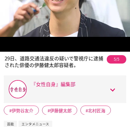
29日、道路交通法違反の疑いで警視庁に逮捕
5/5
された俳優の伊藤健太郎容疑者。
『女性自身』編集部
伊勢谷友介
伊藤健太郎
北村匠海
芸能
エンタメニュース