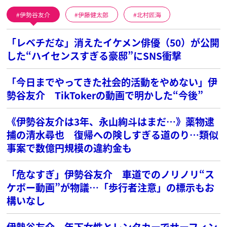
伊勢谷友介
伊藤健太郎
北村匠海
「レベチだな」消えたイケメン俳優（50）が公開
した“ハイセンスすぎる豪邸”にSNS衝撃
「今日までやってきた社会的活動をやめない」伊
勢谷友介 TikTokerの動画で明かした“今後”
《伊勢谷友介は3年、永山絢斗はまだ…》薬物逮
捕の清水尋也 復帰への険しすぎる道のり…類似
事案で数億円規模の違約金も
「危なすぎ」伊勢谷友介 車道でのノリノリ“ス
ケボー動画”が物議…「歩行者注意」の標示もお
構いなし
伊勢谷友介 年下女性とレンタカーでサーフィン