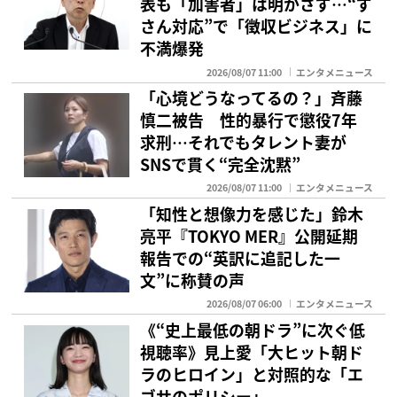
表も「加害者」は明かさず…“ず
さん対応”で「徴収ビジネス」に
不満爆発
2026/08/07 11:00
エンタメニュース
「心境どうなってるの？」斉藤
慎二被告 性的暴行で懲役7年
求刑…それでもタレント妻が
SNSで貫く“完全沈黙”
2026/08/07 11:00
エンタメニュース
「知性と想像力を感じた」鈴木
亮平『TOKYO MER』公開延期
報告での“英訳に追記した一
文”に称賛の声
2026/08/07 06:00
エンタメニュース
《“史上最低の朝ドラ”に次ぐ低
視聴率》見上愛「大ヒット朝ド
ラのヒロイン」と対照的な「エ
ゴサのポリシー」