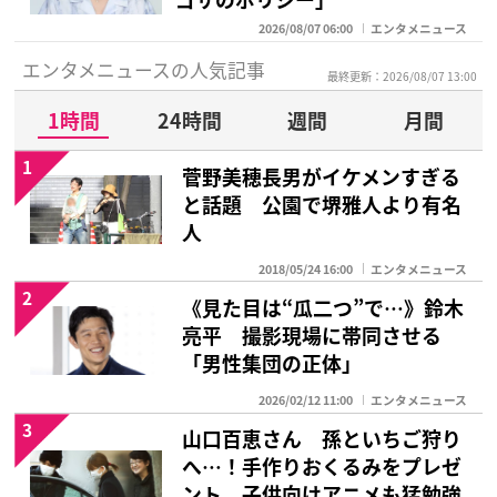
2026/08/07 06:00
エンタメニュース
エンタメニュースの人気記事
最終更新：2026/08/07 13:00
1時間
24時間
週間
月間
1
菅野美穂長男がイケメンすぎる
と話題 公園で堺雅人より有名
人
2018/05/24 16:00
エンタメニュース
2
《見た目は“瓜二つ”で…》鈴木
亮平 撮影現場に帯同させる
「男性集団の正体」
2026/02/12 11:00
エンタメニュース
3
山口百恵さん 孫といちご狩り
へ…！手作りおくるみをプレゼ
ント、子供向けアニメも猛勉強