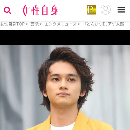
女性自身TOP
>
芸能
>
エンタメニュース
>
『とんかつDJアゲ太郎』