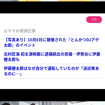
1/5
おすすめ関連記事
【写真あり】10月6日に開催された『とんかつDJアゲ
太郎』のイベント
北村匠海 初主演映画に逮捕続出の悲痛…伊勢谷に伊藤
健太郎も
伊藤健太郎はなぜ自分で運転していたのか「送迎車あ
るのに…」