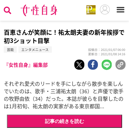
百恵さんが笑顔に！祐太朗夫妻の新年挨拶で
初3ショット目撃
芸能
エンタメニュース
投稿日：2021/01/07 06:00
更新日：2021/01/08 14:16
『女性自身』編集部
それぞれ愛犬のリードを手にしながら散歩を楽しん
でいたのは、歌手・三浦祐太朗（36）と声優で歌手
の牧野由依（34）だった。本誌が彼らを目撃したの
は1月初旬、祐太朗の実家がある東京都国...
記事の続きを読む