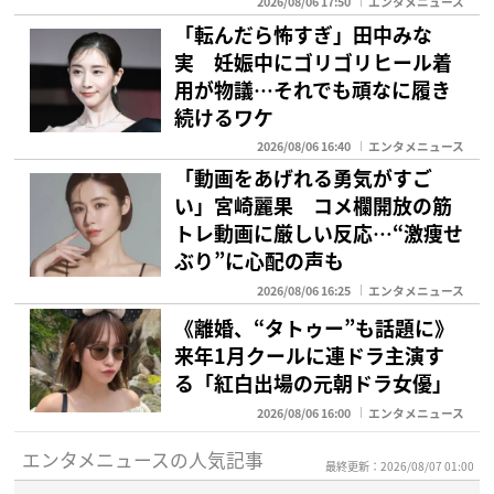
2026/08/06 17:50
エンタメニュース
「転んだら怖すぎ」田中みな
実 妊娠中にゴリゴリヒール着
用が物議…それでも頑なに履き
続けるワケ
2026/08/06 16:40
エンタメニュース
「動画をあげれる勇気がすご
い」宮崎麗果 コメ欄開放の筋
トレ動画に厳しい反応…“激痩せ
ぶり”に心配の声も
2026/08/06 16:25
エンタメニュース
《離婚、“タトゥー”も話題に》
来年1月クールに連ドラ主演す
る「紅白出場の元朝ドラ女優」
2026/08/06 16:00
エンタメニュース
エンタメニュースの人気記事
最終更新：2026/08/07 01:00