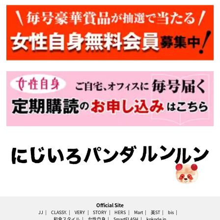
Official Site
JJ
CLASSY.
VERY
STORY
HERS
Mart
美ST
bis
和食スタイル
女性自身
SmartFLASH
kokode.jp