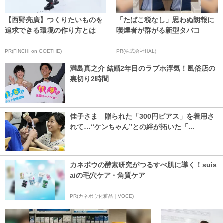
【西野亮廣】つくりたいものを
「たばこ税なし」思わぬ朗報に
追求できる環境の作り方とは
喫煙者が群がる新型タバコ
PR(FINCHI on GOETHE)
PR(株式会社HAL)
満島真之介 結婚2年目のラブホ浮気！風俗店の
裏切り2時間
佳子さま 贈られた「300円ピアス」を着用さ
れて…“ケンちゃん”との絆が拓いた「...
カネボウの酵素研究がつるすべ肌に導く！suis
aiの毛穴ケア・角質ケア
PR(カネボウ化粧品｜VOCE)