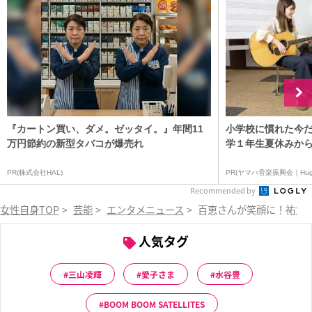
『カートン買い、ダメ。ゼッタイ。』年間11
小学校に慣れた今だ
万円節約の新型タバコが爆売れ
学１年生夏休みから
PR(株式会社HAL)
PR(ヤマハ音楽振興会｜Hug
Recommended by
女性自身TOP
>
芸能
>
エンタメニュース
>
百恵さんが笑顔に！祐太
人気タグ
三山凌輝
愛子さま
水谷豊
BOOM BOOM SATELLITES