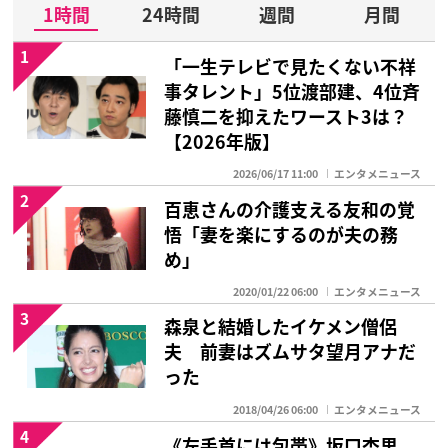
1時間
24時間
週間
月間
1
「一生テレビで見たくない不祥
事タレント」5位渡部建、4位斉
藤慎二を抑えたワースト3は？
【2026年版】
2026/06/17 11:00
エンタメニュース
2
百恵さんの介護支える友和の覚
悟「妻を楽にするのが夫の務
め」
2020/01/22 06:00
エンタメニュース
3
森泉と結婚したイケメン僧侶
夫 前妻はズムサタ望月アナだ
った
2018/04/26 06:00
エンタメニュース
4
《左手首には包帯》坂口杏里