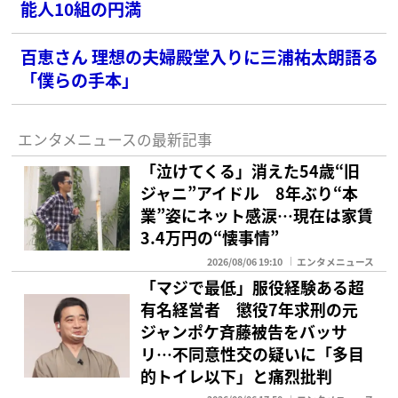
能人10組の円満
百恵さん 理想の夫婦殿堂入りに三浦祐太朗語る
「僕らの手本」
エンタメニュースの最新記事
「泣けてくる」消えた54歳“旧
ジャニ”アイドル 8年ぶり“本
業”姿にネット感涙…現在は家賃
3.4万円の“懐事情”
2026/08/06 19:10
エンタメニュース
「マジで最低」服役経験ある超
有名経営者 懲役7年求刑の元
ジャンポケ斉藤被告をバッサ
リ…不同意性交の疑いに「多目
的トイレ以下」と痛烈批判