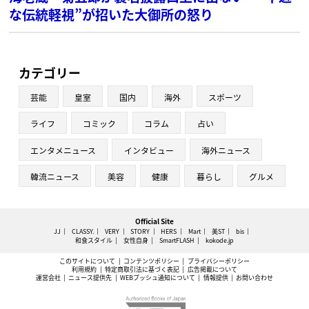
な伝統軽視”が招いた大御所の怒り
カテゴリー
芸能
皇室
国内
海外
スポーツ
ライフ
コミック
コラム
占い
エンタメニュース
インタビュー
海外ニュース
韓流ニュース
美容
健康
暮らし
グルメ
Official Site
JJ
CLASSY.
VERY
STORY
HERS
Mart
美ST
bis
和食スタイル
女性自身
SmartFLASH
kokode.jp
このサイトについて
コンテンツポリシー
プライバシーポリシー
利用規約
特定商取引法に基づく表記
広告掲載について
運営会社
ニュース提供先
WEBプッシュ通知について
情報提供
お問い合わせ