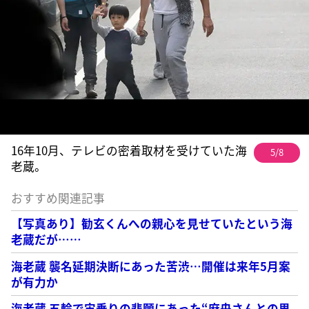
16年10月、テレビの密着取材を受けていた海
5/8
老蔵。
おすすめ関連記事
【写真あり】勧玄くんへの親心を見せていたという海
老蔵だが……
海老蔵 襲名延期決断にあった苦渋…開催は来年5月案
が有力か
海老蔵 五輪で宙乗りの悲願にあった“麻央さんとの思