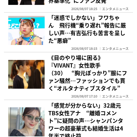
界基準化”にファン反発
2026/08/07 18:25
エンタメニュース
「迷惑でしかない」フワちゃ
ん 飛行機“乗り遅れ”報告に厳
しい声…有吉弘行も苦言を呈し
た“悪癖”
2026/08/07 18:15
エンタメニュース
《目のやり場に困る》
『VIVANT』女性歌手
（30） “胸元ぽっかり”服にフ
ァン騒然…ファッションでも貫
く“オルタナティブスタイル”
2026/08/07 17:10
エンタメニュース
「感覚が分からない」32歳元
TBS女性アナ “離婚コメン
ト”に疑問の声…シャンパンタ
ワーの超豪華式も結婚生活は4
年半で終止符