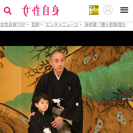
女性自身TOP
>
芸能
>
エンタメニュース
>
海老蔵「團十郎無理かも