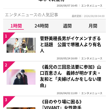
2026/08/07 16:45
エンタメニュース
エンタメニュースの人気記事
最終更新：2026/08/08 04:00
1時間
24時間
週間
月間
1
菅野美穂長男がイケメンすぎる
と話題 公園で堺雅人より有名
人
2018/05/24 16:00
エンタメニュース
2
《義兄の三回忌法要に参加》山
口百恵さん 義姉が明かす夫・
友和と「夫婦げんかをしない理
由」
2026/04/02 11:00
エンタメニュース
3
《目のやり場に困る》
『VIVANT』女性歌手