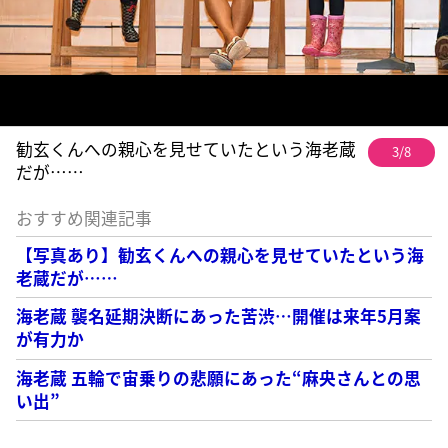
勧玄くんへの親心を見せていたという海老蔵
3/8
だが……
おすすめ関連記事
【写真あり】勧玄くんへの親心を見せていたという海
老蔵だが……
海老蔵 襲名延期決断にあった苦渋…開催は来年5月案
が有力か
海老蔵 五輪で宙乗りの悲願にあった“麻央さんとの思
い出”