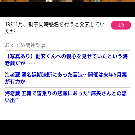
19年1月、親子同時襲名を行うと発表してい
1/8
たが……
おすすめ関連記事
【写真あり】勧玄くんへの親心を見せていたという海
老蔵だが……
海老蔵 襲名延期決断にあった苦渋…開催は来年5月案
が有力か
海老蔵 五輪で宙乗りの悲願にあった“麻央さんとの思
い出”