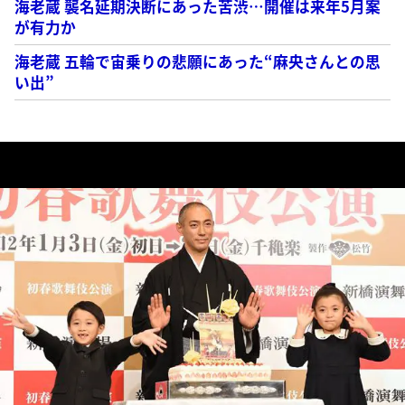
海老蔵 襲名延期決断にあった苦渋…開催は来年5月案
が有力か
海老蔵 五輪で宙乗りの悲願にあった“麻央さんとの思
い出”