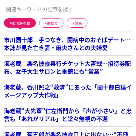
関連キーワードの記事を探す
市川海老蔵
歌舞伎
襲名
市川團十郎 手つなぎ、闘病中のおそばデート…
本誌が見た亡き妻・麻央さんとの夫婦愛
海老蔵 襲名披露興行チケット大苦戦…招待券配
布、女子大生サロンと重鎮にも“営業”
海老蔵、香川照之“救済”にあった「團十郎白猿イ
メージアップ大作戦」
海老蔵“大先輩”仁左衛門から「声が小さい」と忠
言も「あれがリアル」と堂々無視の不遜
海老蔵 菊五郎が襲名披露口上に出ない…“不遜