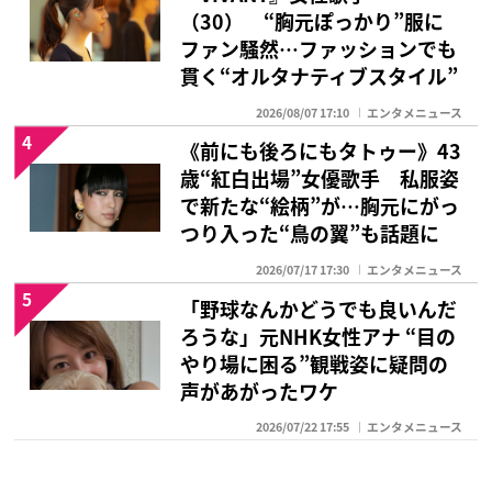
（30） “胸元ぽっかり”服に
ファン騒然…ファッションでも
貫く“オルタナティブスタイル”
2026/08/07 17:10
エンタメニュース
4
《前にも後ろにもタトゥー》43
歳“紅白出場”女優歌手 私服姿
で新たな“絵柄”が…胸元にがっ
つり入った“鳥の翼”も話題に
2026/07/17 17:30
エンタメニュース
5
「野球なんかどうでも良いんだ
ろうな」元NHK女性アナ “目の
やり場に困る”観戦姿に疑問の
声があがったワケ
2026/07/22 17:55
エンタメニュース