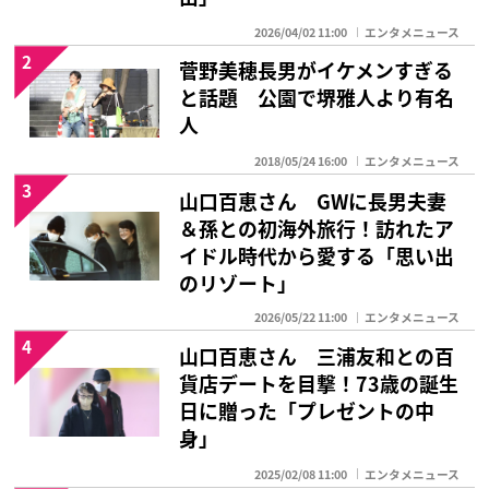
2026/04/02 11:00
エンタメニュース
2
菅野美穂長男がイケメンすぎる
と話題 公園で堺雅人より有名
人
2018/05/24 16:00
エンタメニュース
3
山口百恵さん GWに長男夫妻
＆孫との初海外旅行！訪れたア
イドル時代から愛する「思い出
のリゾート」
2026/05/22 11:00
エンタメニュース
4
山口百恵さん 三浦友和との百
貨店デートを目撃！73歳の誕生
日に贈った「プレゼントの中
身」
2025/02/08 11:00
エンタメニュース