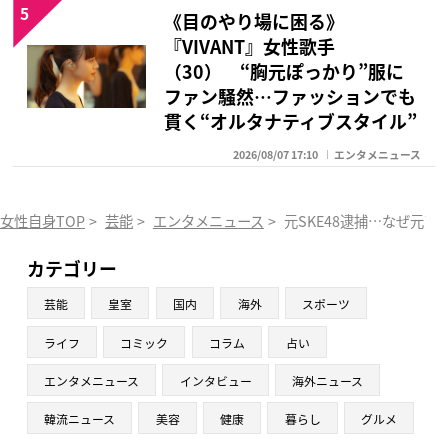
5
《目のやり場に困る》
『VIVANT』女性歌手
（30） “胸元ぽっかり”服に
ファン騒然…ファッションでも
貫く“オルタナティブスタイル”
2026/08/07 17:10
エンタメニュース
女性自身TOP
>
芸能
>
エンタメニュース
>
元SKE48逮捕…なぜ元
カテゴリー
芸能
皇室
国内
海外
スポーツ
ライフ
コミック
コラム
占い
エンタメニュース
インタビュー
海外ニュース
韓流ニュース
美容
健康
暮らし
グルメ