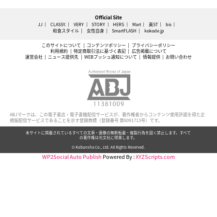
Official Site
JJ
CLASSY.
VERY
STORY
HERS
Mart
美ST
bis
和食スタイル
女性自身
SmartFLASH
kokode.jp
このサイトについて
コンテンツポリシー
プライバシーポリシー
利用規約
特定商取引法に基づく表記
広告掲載について
運営会社
ニュース提供先
WEBプッシュ通知について
情報提供
お問い合わせ
ABJマークは、この電子書店・電子書籍配信サービスが、著作権者からコンテンツ使用許諾を得た正
規版配信サービスであることを示す登録商標（登録番号 第6091713号）です。
本サイトに掲載されているすべての文章・画像の無断転載・複製行為を固く禁止します。すべて
の著作権は光文社に帰属します。
© Kobunsha Co., Ltd. All Rights Reserved.
WP2Social Auto Publish
Powered By :
XYZScripts.com