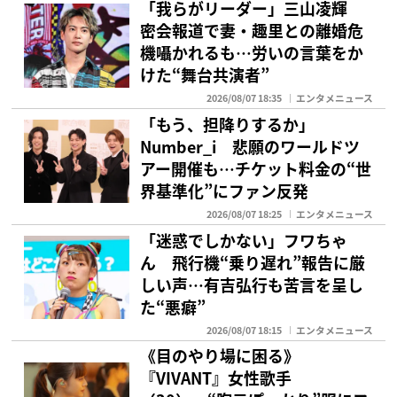
「我らがリーダー」三山凌輝
密会報道で妻・趣里との離婚危
機囁かれるも…労いの言葉をか
けた“舞台共演者”
2026/08/07 18:35
エンタメニュース
「もう、担降りするか」
Number_i 悲願のワールドツ
アー開催も…チケット料金の“世
界基準化”にファン反発
2026/08/07 18:25
エンタメニュース
「迷惑でしかない」フワちゃ
ん 飛行機“乗り遅れ”報告に厳
しい声…有吉弘行も苦言を呈し
た“悪癖”
2026/08/07 18:15
エンタメニュース
《目のやり場に困る》
『VIVANT』女性歌手