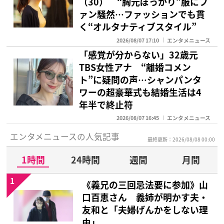
（30） “胸元ぽっかり”服にフ
ァン騒然…ファッションでも貫
く“オルタナティブスタイル”
2026/08/07 17:10
エンタメニュース
「感覚が分からない」32歳元
TBS女性アナ “離婚コメン
ト”に疑問の声…シャンパンタ
ワーの超豪華式も結婚生活は4
年半で終止符
2026/08/07 16:45
エンタメニュース
エンタメニュースの人気記事
最終更新：2026/08/08 00:00
1時間
24時間
週間
月間
1
《義兄の三回忌法要に参加》山
口百恵さん 義姉が明かす夫・
友和と「夫婦げんかをしない理
由」