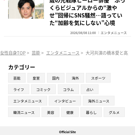
歳の元戦隊ヒーロー俳優 ふっ
くらビジュアルからの“激や
せ”回帰にSNS騒然…語ってい
た“加齢を気にしない”心境
2026/08/08 11:00
エンタメニュース
女性自身TOP
>
芸能
>
エンタメニュース
>
大河共演の橋本愛と高良健
カテゴリー
芸能
皇室
国内
海外
スポーツ
ライフ
コミック
コラム
占い
エンタメニュース
インタビュー
海外ニュース
韓流ニュース
美容
健康
暮らし
グルメ
Official Site