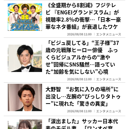
《全盛期から8割減》フジテレ
ビ 『ENGEIグランドスラム』が
視聴率2.8％の衝撃…「日本一豪
華なネタ番組」が衰退したワケ
2026/08/08 11:00
エンタメニュース
「ビジュ戻してる」“王子様”37
歳の元戦隊ヒーロー俳優 ふっ
くらビジュアルからの“激や
せ”回帰にSNS騒然…語ってい
た“加齢を気にしない”心境
2026/08/08 11:00
エンタメニュース
大野智 “お気に入りの場所”に
出没し…左腕の“びっしりタトゥ
ー”に現れた「驚きの異変」
2026/08/08 11:00
エンタメニュース
「涙出ました」サッカー日本代
表のモデル妻 「ワンオペ育