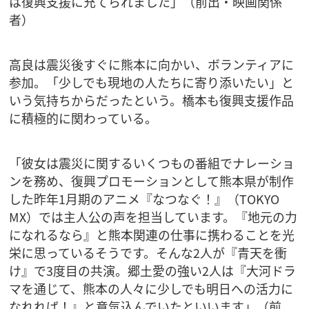
は復興支援に充てられました」（前出・映画関係
者）
高良は震災後すぐに熊本に向かい、ボランティアに
参加。「少しでも現地の人たちに寄り添いたい」と
いう気持ちからだったという。橋本も復興支援作品
に積極的に関わっている。
「彼女は震災に関するいくつもの番組でナレーショ
ンを務め、復興プロモーションとして熊本県が制作
した昨年1月期のアニメ『なつなぐ！』（TOKYO
MX）では主人公の声を担当しています。『地元の力
になれるなら』と熊本関連の仕事に携わることを光
栄に思っているそうです。そんな2人が『青天を衝
け』で3度目の共演。郷土愛の強い2人は『大河ドラ
マを通じて、熊本の人々に少しでも明日への活力に
なれれば！』と意気込んでいたといいます」（前