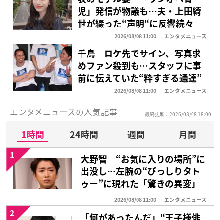
児」発信が物議も…夫・上田綺
世が綴った“声明“に反響続々
2026/08/08 11:00
エンタメニュース
千鳥 ロケ先でサイン、写真求
めファン殺到も…スタッフに事
前に伝えていた“粋すぎる通達”
2026/08/08 11:00
エンタメニュース
エンタメニュースの人気記事
最終更新：2026/08/08 18:00
1時間
24時間
週間
月間
1
大野智 “お気に入りの場所”に
出没し…左腕の“びっしりタト
ゥー”に現れた「驚きの異変」
2026/08/08 11:00
エンタメニュース
2
「何があったんだ」“王子様俳