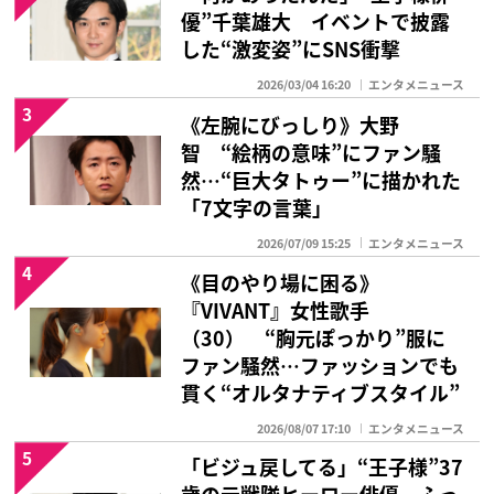
優”千葉雄大 イベントで披露
した“激変姿”にSNS衝撃
2026/03/04 16:20
エンタメニュース
3
《左腕にびっしり》大野
智 “絵柄の意味”にファン騒
然…“巨大タトゥー”に描かれた
「7文字の言葉」
2026/07/09 15:25
エンタメニュース
4
《目のやり場に困る》
『VIVANT』女性歌手
（30） “胸元ぽっかり”服に
ファン騒然…ファッションでも
貫く“オルタナティブスタイル”
2026/08/07 17:10
エンタメニュース
5
「ビジュ戻してる」“王子様”37