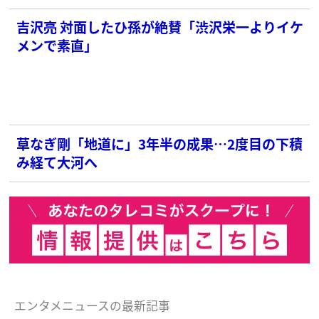
吉沢亮 対面したひ孫が絶賛「渋沢栄一よりイケ
メンで素直」
草なぎ剛「地道に」3年半の成果…2度目の下積
み経て大河へ
エンタメニュースの最新記事