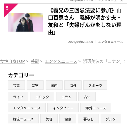
5
《義兄の三回忌法要に参加》山
口百恵さん 義姉が明かす夫・
友和と「夫婦げんかをしない理
由」
2026/04/02 11:00
エンタメニュース
女性自身TOP
>
芸能
>
エンタメニュース
>
浜辺美波の「コナン」が
カテゴリー
芸能
皇室
国内
海外
スポーツ
ライフ
コミック
コラム
占い
エンタメニュース
インタビュー
海外ニュース
韓流ニュース
美容
健康
暮らし
グルメ