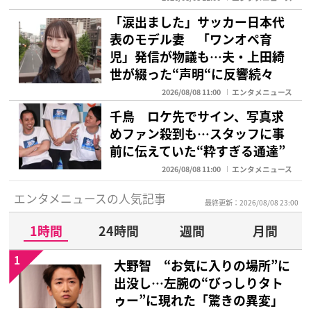
「涙出ました」サッカー日本代
表のモデル妻 「ワンオペ育
児」発信が物議も…夫・上田綺
世が綴った“声明“に反響続々
2026/08/08 11:00
エンタメニュース
千鳥 ロケ先でサイン、写真求
めファン殺到も…スタッフに事
前に伝えていた“粋すぎる通達”
2026/08/08 11:00
エンタメニュース
エンタメニュースの人気記事
最終更新：2026/08/08 23:00
1時間
24時間
週間
月間
1
大野智 “お気に入りの場所”に
出没し…左腕の“びっしりタト
ゥー”に現れた「驚きの異変」