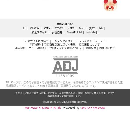
Official Site
JJ
CLASSY.
VERY
STORY
HERS
Mart
美ST
bis
和食スタイル
女性自身
SmartFLASH
kokode.jp
このサイトについて
コンテンツポリシー
プライバシーポリシー
利用規約
特定商取引法に基づく表記
広告掲載について
運営会社
ニュース提供先
WEBプッシュ通知について
情報提供
お問い合わせ
ABJマークは、この電子書店・電子書籍配信サービスが、著作権者からコンテンツ使用許諾を得た正
規版配信サービスであることを示す登録商標（登録番号 第6091713号）です。
本サイトに掲載されているすべての文章・画像の無断転載・複製行為を固く禁止します。すべて
の著作権は光文社に帰属します。
© Kobunsha Co., Ltd. All Rights Reserved.
WP2Social Auto Publish
Powered By :
XYZScripts.com