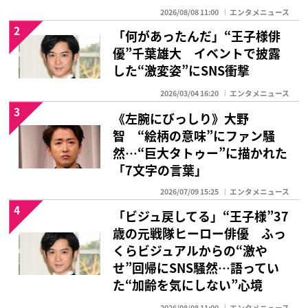
2026/08/08 11:00
エンタメニュース
2
「何があったんだ」“王子様俳
優”千葉雄大 イベントで披露
した“激変姿”にSNS衝撃
2026/03/04 16:20
エンタメニュース
3
《左腕にびっしり》大野
智 “絵柄の意味”にファン騒
然…“巨大タトゥー”に描かれた
「7文字の言葉」
2026/07/09 15:25
エンタメニュース
4
「ビジュ戻してる」“王子様”37
歳の元戦隊ヒーロー俳優 ふっ
くらビジュアルからの“激や
せ”回帰にSNS騒然…語ってい
た“加齢を気にしない”心境
2026/08/08 11:00
エンタメニュース