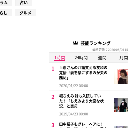
ラム
占い
らし
グルメ
芸能ランキング
最終更新：2026/08/06 15
1時間
24時間
週間
月間
百恵さんの介護支える友和の
覚悟「妻を楽にするのが夫の
務め」
2020/01/22 06:00
堀ちえみ 妹も入院してい
た！「ちえみより大変な状
況」と実母
2019/04/23 00:00
田中裕子もグレーヘアに！