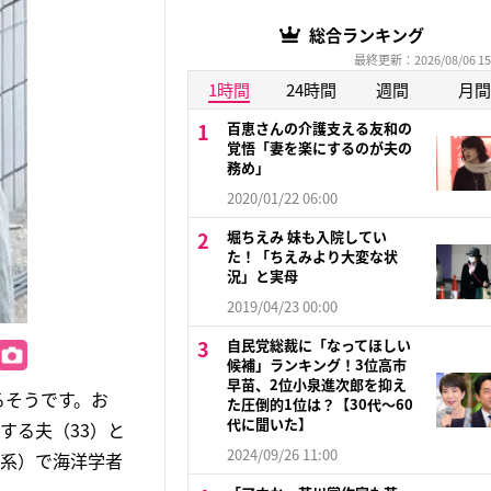
総合ランキング
最終更新：2026/08/06 15
1時間
24時間
週間
月間
百恵さんの介護支える友和の
覚悟「妻を楽にするのが夫の
務め」
2020/01/22 06:00
堀ちえみ 妹も入院してい
た！「ちえみより大変な状
況」と実母
2019/04/23 00:00
自民党総裁に「なってほしい
候補」ランキング！3位高市
早苗、2位小泉進次郎を抑え
るそうです。お
た圧倒的1位は？【30代〜60
代に聞いた】
する夫（33）と
2024/09/26 11:00
ビ系）で海洋学者