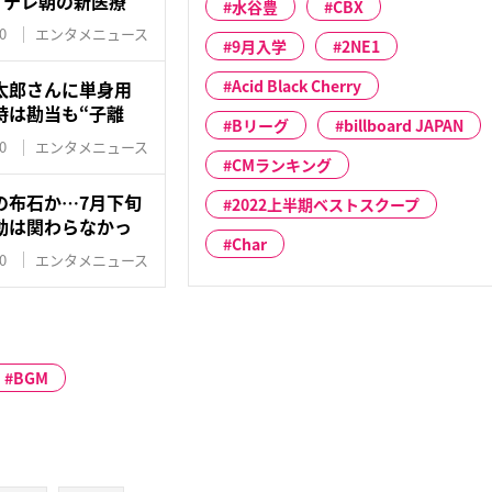
！テレ朝の新医療
水谷豊
CBX
0
エンタメニュース
9月入学
2NE1
Acid Black Cherry
太郎さんに単身用
時は勘当も“子離
Bリーグ
billboard JAPAN
0
エンタメニュース
CMランキング
の布石か…7月下旬
2022上半期ベストスクープ
動は関わらなかっ
Char
0
エンタメニュース
BGM