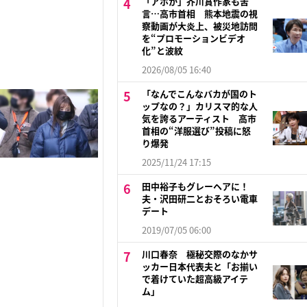
「アホか」芥川賞作家も苦
言…高市首相 熊本地震の視
察動画が大炎上、被災地訪問
を“プロモーションビデオ
化”と波紋
2026/08/05 16:40
「なんでこんなバカが国のト
ップなの？」カリスマ的な人
気を誇るアーティスト 高市
首相の“洋服選び”投稿に怒
り爆発
2025/11/24 17:15
田中裕子もグレーヘアに！
夫・沢田研二とおそろい電車
デート
2019/07/05 06:00
川口春奈 極秘交際のなかサ
ッカー日本代表夫と「お揃い
で着けていた超高級アイテ
ム」