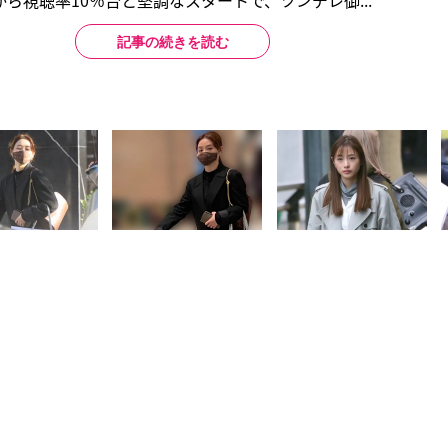
ら視聴率10％台と堅調なスタートで、ツンデレ御...
記事の続きを読む