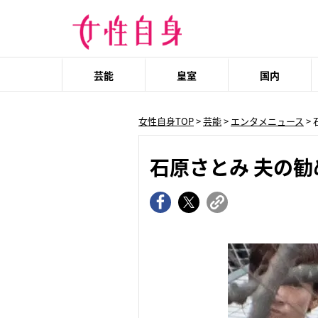
芸能
皇室
国内
女性自身TOP
>
芸能
>
エンタメニュース
>
石原さとみ 夫の勧