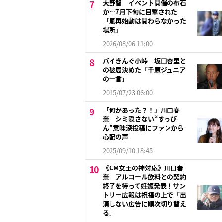
大野智 イベント開催の布石
か…7月下旬に目撃された
「嵐再始動は関わらなかった
場所」
2026/08/06 11:00
バイきんぐ小峠 坂口杏里と
の破局決めた「千原ジュニア
の一言」
2015/07/23 06:00
「何かあった？！」川口春
奈 シミ隠さない“すっぴ
ん”意味深投稿にファンから
心配の声
2025/09/10 18:45
《CM女王の神対応》川口春
奈 アルコール飲料との契約
終了を待って妊娠発表！サン
トリー広報は祝福の上で「出
演しない広告に順次切り替え
る」