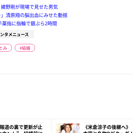
！綾野剛が現場で見せた男気
…」清原翔の脳出血にみせた動揺
手薬指に指輪で銀ぶら2時間
ンタメニュース
とみ
結婚
報道の裏で更新が止
《米倉涼子の後継へ》