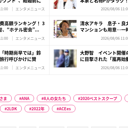
カウント”、結婚前に
本家と名物Pがタッグ
ド...
11:00
エンタメニュース
2026/08/06 11:0
費高額ランキング！ 3
清水アキラ 息子・良
、“ホテル密会”...
マンションも用意…一
れ”...
11:00
エンタメニュース
2026/08/06 11:0
「時期尚早では」鈴
大野智 イベント開催
旅行呼びかけに賛
に目撃された「嵐再始
た...
11:00
エンタメニュース
2026/08/06 11:0
さま
ANA
8人の女たち
2020ベストスクープ
2LDK
2022年
ACEes