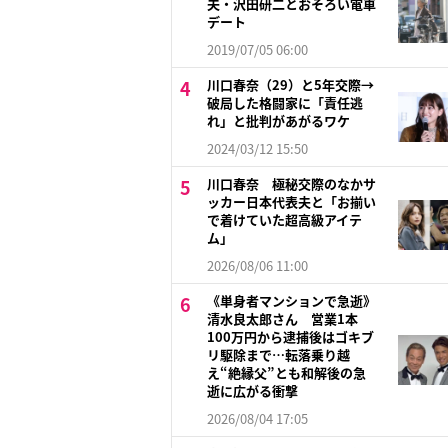
夫・沢田研二とおそろい電車
デート
2019/07/05 06:00
川口春奈（29）と5年交際→
破局した格闘家に「責任逃
れ」と批判があがるワケ
2024/03/12 15:50
川口春奈 極秘交際のなかサ
ッカー日本代表夫と「お揃い
で着けていた超高級アイテ
ム」
2026/08/06 11:00
《単身者マンションで急逝》
清水良太郎さん 営業1本
100万円から逮捕後はゴキブ
リ駆除まで…転落乗り越
え“絶縁父”とも和解後の急
逝に広がる衝撃
2026/08/04 17:05