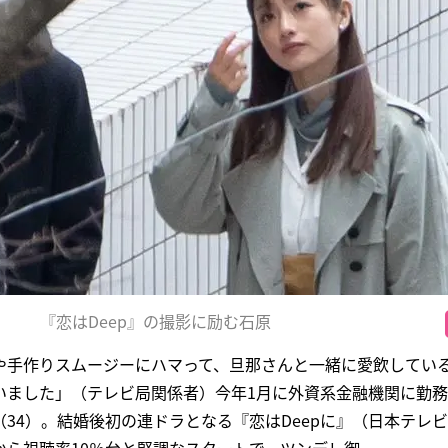
『恋はDeep』の撮影に励む石原
や手作りスムージーにハマって、旦那さんと一緒に愛飲してい
いました」（テレビ局関係者）今年1月に外資系金融機関に勤務
34）。結婚後初の連ドラとなる『恋はDeepに』（日本テレ