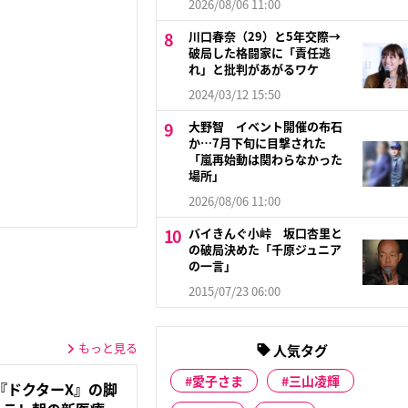
2026/08/06 11:00
川口春奈（29）と5年交際→
破局した格闘家に「責任逃
れ」と批判があがるワケ
2024/03/12 15:50
大野智 イベント開催の布石
か…7月下旬に目撃された
「嵐再始動は関わらなかった
場所」
2026/08/06 11:00
バイきんぐ小峠 坂口杏里と
の破局決めた「千原ジュニア
の一言」
2015/07/23 06:00
もっと見る
人気タグ
愛子さま
三山凌輝
『ドクターX』の脚