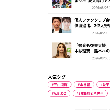
まった“愛犬専用ア
飼...
2026/08/06 
個人ファンクラブ会
位渡邊渚、2位大野智
2026/08/06 
「観光も復興支援」
木紗理奈 熊本への
否…“...
2026/08/06 
人気タグ
三山凌輝
水谷豊
愛子
A.B.C-Z
3年B組金八先生