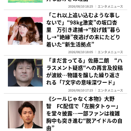
2026/08/10 18:25
エンタメニュース
「これ以上追い込むような事し
ないで」“98kg激変”の坂口杏
里 万引き逮捕→“投げ銭”暮ら
し→“絶縁”夜逃げの末にたどり
着いた“新生活拠点”
2026/08/10 18:05
エンタメニュース
「まだ言ってる」佐藤二朗 “ハ
ラスメント疑惑“への再言及投稿
が波紋…物議を醸した繰り返さ
れる「7文字の意味深ワード」
2026/08/10 17:15
エンタメニュース
《シールじゃなく本物》大野
智 FC配信で「左腕タトゥー」
を堂々披露…一部ファンは複雑
胸中も突き進む“脱アイドルの自
由”