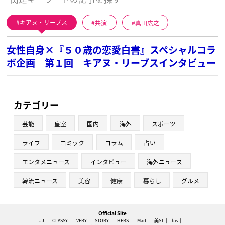
キアヌ・リーブス
共演
真田広之
女性自身×『５０歳の恋愛白書』スペシャルコラ
ボ企画 第１回 キアヌ・リーブスインタビュー
カテゴリー
芸能
皇室
国内
海外
スポーツ
ライフ
コミック
コラム
占い
エンタメニュース
インタビュー
海外ニュース
韓流ニュース
美容
健康
暮らし
グルメ
Official Site
JJ
CLASSY.
VERY
STORY
HERS
Mart
美ST
bis