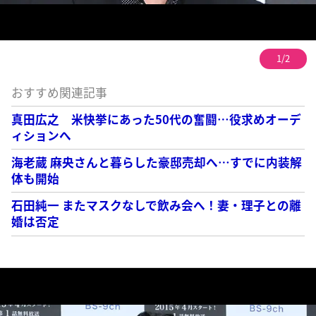
1/2
おすすめ関連記事
真田広之 米快挙にあった50代の奮闘…役求めオーデ
ィションへ
海老蔵 麻央さんと暮らした豪邸売却へ…すでに内装解
体も開始
石田純一 またマスクなしで飲み会へ！妻・理子との離
婚は否定