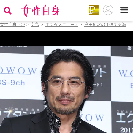
女性自身TOP
>
芸能
>
エンタメニュース
>
真田広之の加速する海外進