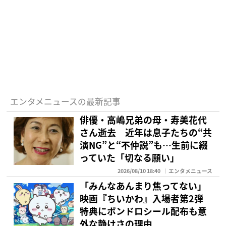
エンタメニュースの最新記事
俳優・高嶋兄弟の母・寿美花代
さん逝去 近年は息子たちの“共
演NG”と“不仲説”も…生前に綴
っていた「切なる願い」
2026/08/10 18:40
エンタメニュース
「みんなあんまり焦ってない」
映画『ちいかわ』入場者第2弾
特典にボンドロシール配布も意
外な静けさの理由