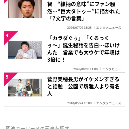
智 “絵柄の意味”にファン騒
然…“巨大タトゥー”に描かれた
「7文字の言葉」
2026/07/09 15:25
エンタメニュース
4
「カラダぐぅ」「くるっく
ぅ〜」誕生秘話を告白…ほいけ
んた 営業でも大ウケで年収は
3倍に！
2026/08/09 11:00
インタビュー
5
菅野美穂長男がイケメンすぎる
と話題 公園で堺雅人より有名
人
2018/05/24 16:00
エンタメニュース
関連キーワードの記事を探す