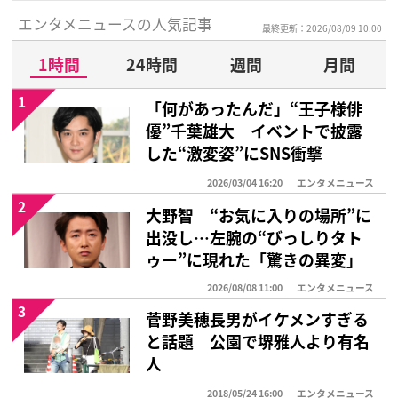
エンタメニュースの人気記事
最終更新：2026/08/09 10:00
1時間
24時間
週間
月間
1
「何があったんだ」“王子様俳
優”千葉雄大 イベントで披露
した“激変姿”にSNS衝撃
2026/03/04 16:20
エンタメニュース
2
大野智 “お気に入りの場所”に
出没し…左腕の“びっしりタト
ゥー”に現れた「驚きの異変」
2026/08/08 11:00
エンタメニュース
3
菅野美穂長男がイケメンすぎる
と話題 公園で堺雅人より有名
人
2018/05/24 16:00
エンタメニュース