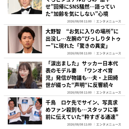
せ”回帰にSNS騒然…語ってい
た“加齢を気にしない”心境
2026/08/08 11:00
エンタメニュース
大野智 “お気に入りの場所”に
出没し…左腕の“びっしりタトゥ
ー”に現れた「驚きの異変」
2026/08/08 11:00
エンタメニュース
「涙出ました」サッカー日本代
表のモデル妻 「ワンオペ育
児」発信が物議も…夫・上田綺
世が綴った“声明“に反響続々
2026/08/08 11:00
エンタメニュース
千鳥 ロケ先でサイン、写真求
めファン殺到も…スタッフに事
前に伝えていた“粋すぎる通達”
2026/08/08 11:00
エンタメニュース