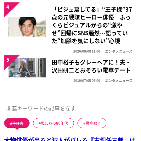
4
「ビジュ戻してる」“王子様”37
歳の元戦隊ヒーロー俳優 ふっ
くらビジュアルからの“激や
せ”回帰にSNS騒然…語ってい
た“加齢を気にしない”心境
2026/08/08 11:00
エンタメニュース
5
田中裕子もグレーヘアに！夫・
沢田研二とおそろい電車デート
2019/07/05 06:00
エンタメニュース
関連キーワードの記事を探す
牛窪恵
私たちの80年代
黒柳徹子
大物俳優が出ると犯人がバレる『古畑任三郎』は