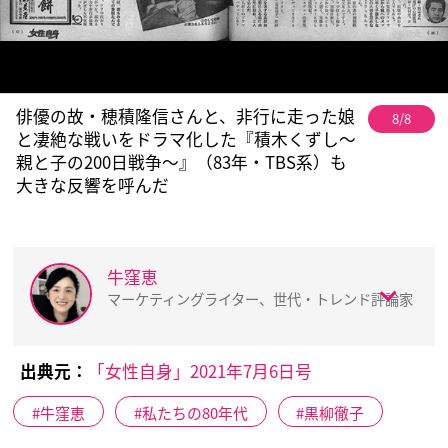
俳優の故・穂積隆信さんと、非行に走った娘
8/8
と凄絶な戦いをドラマ化した『積木くずし〜
親と子の200日戦争〜』（83年・TBS系）も
大きな反響を呼んだ
牛窪恵
マーケティングライター、世代・トレンド評論家
出典元：
「女性自身」2021年7月6日号
牛窪恵
私たちの80年代
黒柳徹子