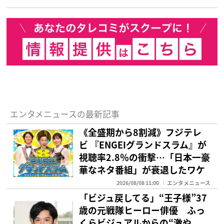
エンタメニュースの最新記事
《全盛期から8割減》フジテレ
ビ 『ENGEIグランドスラム』が
視聴率2.8％の衝撃…「日本一豪
華なネタ番組」が衰退したワケ
2026/08/08 11:00
エンタメニュース
「ビジュ戻してる」“王子様”37
歳の元戦隊ヒーロー俳優 ふっ
くらビジュアルからの“激や