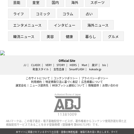
芸能
皇室
国内
海外
スポーツ
ライフ
コミック
コラム
占い
エンタメニュース
インタビュー
海外ニュース
韓流ニュース
美容
健康
暮らし
グルメ
Official Site
JJ
CLASSY.
VERY
STORY
HERS
Mart
美ST
bis
和食スタイル
女性自身
SmartFLASH
kokode.jp
このサイトについて
コンテンツポリシー
プライバシーポリシー
利用規約
特定商取引法に基づく表記
広告掲載について
運営会社
ニュース提供先
WEBプッシュ通知について
情報提供
お問い合わせ
ABJマークは、この電子書店・電子書籍配信サービスが、著作権者からコンテンツ使用許諾を得た正
規版配信サービスであることを示す登録商標（登録番号 第6091713号）です。
本サイトに掲載されているすべての文章・画像の無断転載・複製行為を固く禁止します。すべて