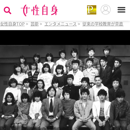
女性自身TOP
>
芸能
>
エンタメニュース
>
従来の学校教育が見直さ