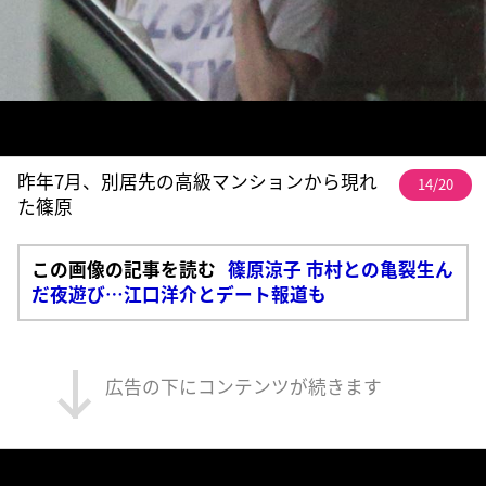
昨年7月、別居先の高級マンションから現れ
14/20
た篠原
この画像の記事を読む
篠原涼子 市村との亀裂生ん
だ夜遊び…江口洋介とデート報道も
広告の下にコンテンツが続きます