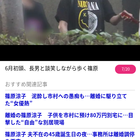
6月初頭、長男と談笑しながら歩く篠原
7/20
おすすめ関連記事
篠原涼子 泥酔し市村への愚痴も…離婚に駆り立て
た“女優熱”
離婚の篠原涼子 子供を市村に預け80万円別宅に…目
撃した“自由”な別居現場
篠原涼子 夫不在の45歳誕生日の夜…事務所は離婚調停