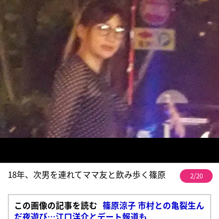
18年、次男を連れてママ友と飲み歩く篠原
2/20
この画像の記事を読む
篠原涼子 市村との亀裂生ん
だ夜遊び…江口洋介とデート報道も