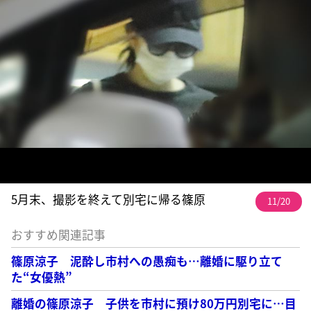
5月末、撮影を終えて別宅に帰る篠原
11/20
おすすめ関連記事
篠原涼子 泥酔し市村への愚痴も…離婚に駆り立て
た“女優熱”
離婚の篠原涼子 子供を市村に預け80万円別宅に…目