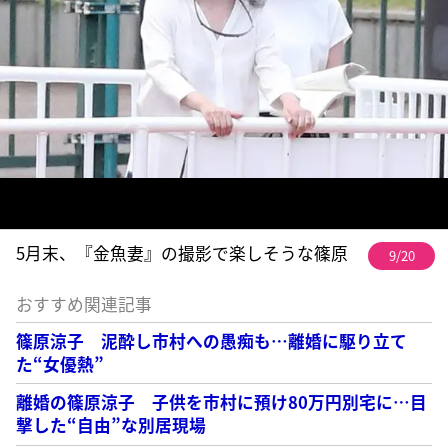
5月末、『金魚妻』の撮影で楽しそうな篠原
9/20
おすすめ関連記事
篠原涼子 泥酔し市村への愚痴も…離婚に駆り立て
た“女優熱”
離婚の篠原涼子 子供を市村に預け80万円別宅に…目
撃した“自由”な別居現場