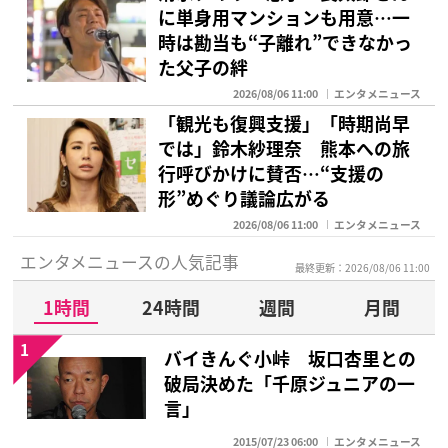
に単身用マンションも用意…一
時は勘当も“子離れ”できなかっ
た父子の絆
2026/08/06 11:00
エンタメニュース
「観光も復興支援」「時期尚早
では」鈴木紗理奈 熊本への旅
行呼びかけに賛否…“支援の
形”めぐり議論広がる
2026/08/06 11:00
エンタメニュース
エンタメニュースの人気記事
最終更新：2026/08/06 11:00
1時間
24時間
週間
月間
1
バイきんぐ小峠 坂口杏里との
破局決めた「千原ジュニアの一
言」
2015/07/23 06:00
エンタメニュース