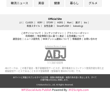
韓流ニュース
美容
健康
暮らし
グルメ
Official Site
JJ
CLASSY.
VERY
STORY
HERS
Mart
美ST
bis
和食スタイル
女性自身
SmartFLASH
kokode.jp
このサイトについて
コンテンツポリシー
プライバシーポリシー
利用規約
特定商取引法に基づく表記
広告掲載について
運営会社
ニュース提供先
WEBプッシュ通知について
情報提供
お問い合わせ
ABJマークは、この電子書店・電子書籍配信サービスが、著作権者からコンテンツ使用許諾を得た正
規版配信サービスであることを示す登録商標（登録番号 第6091713号）です。
本サイトに掲載されているすべての文章・画像の無断転載・複製行為を固く禁止します。すべて
の著作権は光文社に帰属します。
© Kobunsha Co., Ltd. All Rights Reserved.
WP2Social Auto Publish
Powered By :
XYZScripts.com