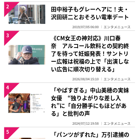
2
田中裕子もグレーヘアに！夫・
沢田研二とおそろい電車デート
2019/07/05 06:00
エンタメニュース
3
《CM女王の神対応》川口春
奈 アルコール飲料との契約終
了を待って妊娠発表！サントリ
ー広報は祝福の上で「出演しな
い広告に順次切り替える」
2026/08/04 15:10
エンタメニュース
4
「やばすぎる」中山美穂の実妹
女優 “独りよがりな差し入
れ”に「自分勝手にもほどがあ
る」と批判の声
2024/07/12 19:58
エンタメニュース
5
「パンツがずれた」万引逮捕の