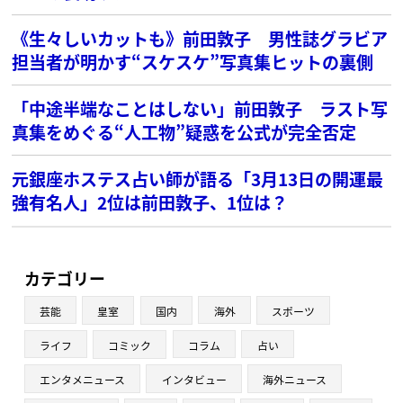
《生々しいカットも》前田敦子 男性誌グラビア
担当者が明かす“スケスケ”写真集ヒットの裏側
「中途半端なことはしない」前田敦子 ラスト写
真集をめぐる“人工物”疑惑を公式が完全否定
元銀座ホステス占い師が語る「3月13日の開運最
強有名人」2位は前田敦子、1位は？
カテゴリー
芸能
皇室
国内
海外
スポーツ
ライフ
コミック
コラム
占い
エンタメニュース
インタビュー
海外ニュース