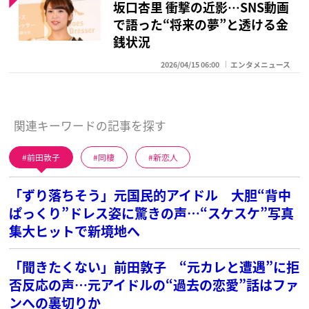
坂口杏里 衝撃の近影…SNS動画
で語った“将来の夢”と透ける金
銭状況
2026/04/15 06:00
エンタメニュース
関連キーワードの記事を探す
前田敦子
同棲
新恋人
「ずり落ちそう」元国民的アイドル 大胆“背中
ぱっくり”ドレス姿に驚きの声…“スケスケ”写真
集大ヒットで新境地へ
「聞きたくない」前田敦子 “元カレと遭遇”に拒
否反応の声…元アイドルの“過去の恋愛”話はファ
ンへの裏切りか