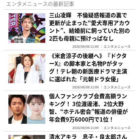
エンタメニュースの最新記事
三山凌輝 不倫疑惑報道の裏で
更新が止まった“愛犬専用アカウ
ント”、結婚前に飼っていた別の
2匹も母親に預けっぱなし
2026/08/06 11:00
エンタメニュース
《米倉涼子の後継へ》『ドクタ
ーX』の脚本家と名物Pがタッ
グ！テレ朝の新医療ドラマ主演
に選ばれた「元朝ドラ女優」
2026/08/06 11:00
エンタメニュース
個人ファンクラブ会費高額ラン
キング！ 3位渡邊渚、2位大野
智、“ホテル密会”報道の俳優が
年会費9万6000円で1位！
2026/08/06 11:00
エンタメニュース
清水アキラ 息子・良太郎さん