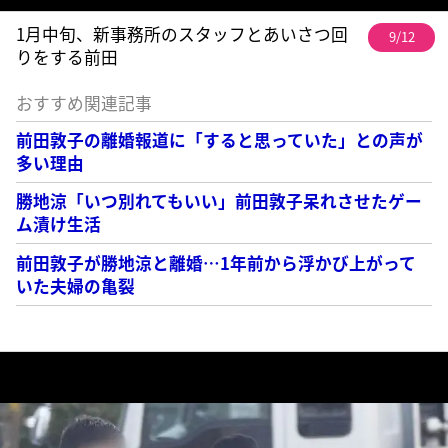
1月中旬、新事務所のスタッフとあいさつ回
9/12
りをする前田
おすすめ関連記事
前田敦子の離婚報道に「すると思っていた」との声が
多い理由
勝地涼「いつ別れてもいい」前田敦子呆れさせたゲー
ム漬け生活
前田敦子が勝地涼と離婚…1年前から浮かび上がって
いた夫婦の亀裂