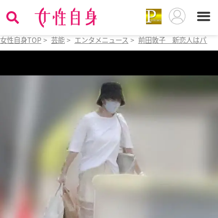
女性自身TOP
>
芸能
>
エンタメニュース
>
前田敦子 新恋人はパリ