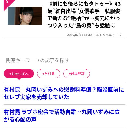
5
《前にも後ろにもタトゥー》43
歳“紅白出場”女優歌手 私服姿
で新たな“絵柄”が…胸元にがっ
つり入った“鳥の翼”も話題に
2026/07/17 17:30
エンタメニュース
関連キーワードの記事を探す
丸岡いずみ
有村昆
親権問題
有村昆 丸岡いずみへの慰謝料準備？離婚直前に
セレブ実家を売却していた
有村昆 ラブホ密会で活動自粛…丸岡いずみに広
がる心配の声