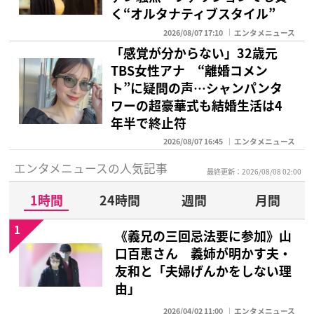
く“オルタナティブスタイル”
2026/08/07 17:10
エンタメニュース
「感覚が分からない」32歳元
TBS女性アナ “離婚コメン
ト”に疑問の声…シャンパンタ
ワーの超豪華式も結婚生活は4
年半で終止符
2026/08/07 16:45
エンタメニュース
エンタメニュースの人気記事
最終更新：2026/08/08 02:00
1時間
24時間
週間
月間
1
《義兄の三回忌法要に参加》山
口百恵さん 義姉が明かす夫・
友和と「夫婦げんかをしない理
由」
2026/04/02 11:00
エンタメニュース