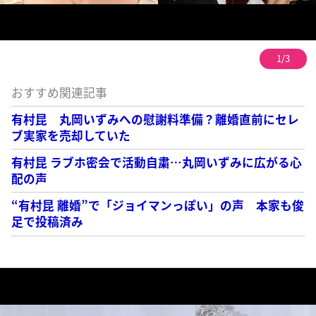
1/3
おすすめ関連記事
有村昆 丸岡いずみへの慰謝料準備？離婚直前にセレ
ブ実家を売却していた
有村昆 ラブホ密会で活動自粛…丸岡いずみに広がる心
配の声
“有村昆 離婚”で「ジョイマンっぽい」の声 本家も俊
足で投稿済み