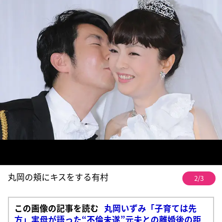
丸岡の頬にキスをする有村
2/3
この画像の記事を読む
丸岡いずみ「子育ては先
方」実母が語った“不倫未遂”元夫との離婚後の距