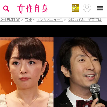
女性自身TOP
>
芸能
>
エンタメニュース
>
丸岡いずみ「子育ては先方