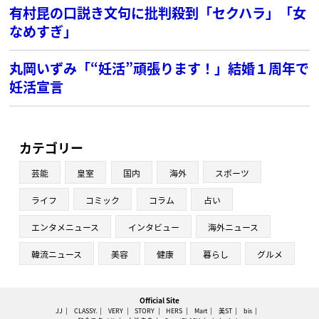
有村昆の口説き文句に批判殺到「セクハラ」「女
なめすぎ」
丸岡いずみ「“妊活”頑張ります！」結婚１周年で
妊活宣言
カテゴリー
芸能
皇室
国内
海外
スポーツ
ライフ
コミック
コラム
占い
エンタメニュース
インタビュー
海外ニュース
韓流ニュース
美容
健康
暮らし
グルメ
Official Site
JJ
CLASSY.
VERY
STORY
HERS
Mart
美ST
bis