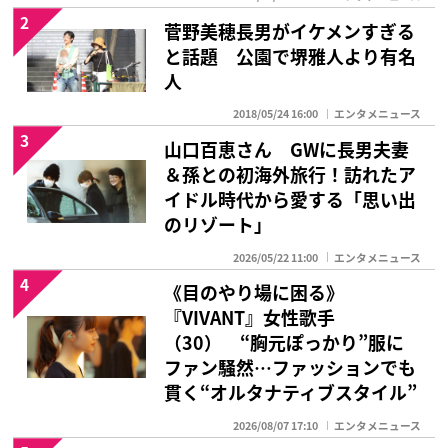
2
菅野美穂長男がイケメンすぎる
と話題 公園で堺雅人より有名
人
2018/05/24 16:00
エンタメニュース
3
山口百恵さん GWに長男夫妻
＆孫との初海外旅行！訪れたア
イドル時代から愛する「思い出
のリゾート」
2026/05/22 11:00
エンタメニュース
4
《目のやり場に困る》
『VIVANT』女性歌手
（30） “胸元ぽっかり”服に
ファン騒然…ファッションでも
貫く“オルタナティブスタイル”
2026/08/07 17:10
エンタメニュース