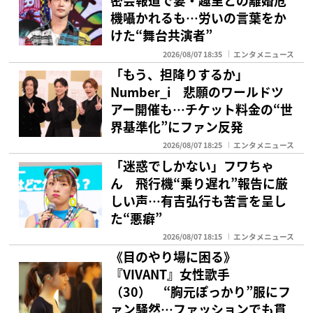
密会報道で妻・趣里との離婚危
機囁かれるも…労いの言葉をか
けた“舞台共演者”
2026/08/07 18:35
エンタメニュース
「もう、担降りするか」
Number_i 悲願のワールドツ
アー開催も…チケット料金の“世
界基準化”にファン反発
2026/08/07 18:25
エンタメニュース
「迷惑でしかない」フワちゃ
ん 飛行機“乗り遅れ”報告に厳
しい声…有吉弘行も苦言を呈し
た“悪癖”
2026/08/07 18:15
エンタメニュース
《目のやり場に困る》
『VIVANT』女性歌手
（30） “胸元ぽっかり”服にフ
ァン騒然…ファッションでも貫