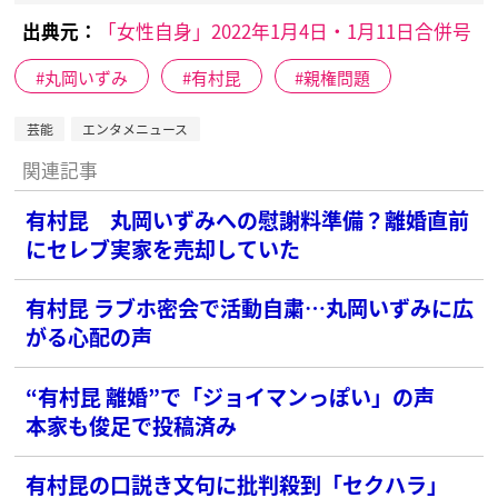
出典元：
「女性自身」2022年1月4日・1月11日合併号
丸岡いずみ
有村昆
親権問題
芸能
エンタメニュース
関連記事
有村昆 丸岡いずみへの慰謝料準備？離婚直前
にセレブ実家を売却していた
有村昆 ラブホ密会で活動自粛…丸岡いずみに広
がる心配の声
“有村昆 離婚”で「ジョイマンっぽい」の声
本家も俊足で投稿済み
有村昆の口説き文句に批判殺到「セクハラ」