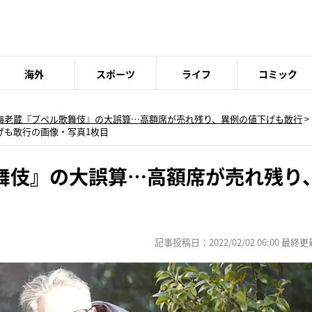
海外
スポーツ
ライフ
コミック
海老蔵『プペル歌舞伎』の大誤算…高額席が売れ残り、異例の値下げも敢行
>
げも敢行の画像・写真1枚目
舞伎』の大誤算…高額席が売れ残り
記事投稿日：2022/02/02 06:00 最終更新日