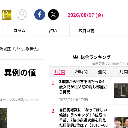
2026/08/07
(金)
コラム
占い
お買い物
海老蔵『プペル歌舞伎』
総合ランキング
最終更新：2026/08/07 04
、異例の値
1時間
24時間
週間
月間
2年前から行方不明だった4
歳女児が祖父宅の隠し部屋か
ら発見
：2022/02/02 06:00
2022/02/16 17:59
自民党総裁に「なってほしい
候補」ランキング！3位高市
早苗、2位小泉進次郎を抑え
た圧倒的1位は？【30代〜60