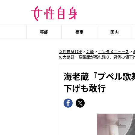
芸能
皇室
国内
女性自身TOP
>
芸能
>
エンタメニュース
>
の大誤算…高額席が売れ残り、異例の値下
海老蔵『プペル歌
下げも敢行