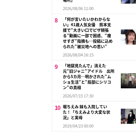
2026/08/06 11:00
「何が言いたいかわからな
い」41歳人気女優 熊本支
援で“大きい口でピザ頬張
る”動画に一部で困惑、“痩
せすぎ”指摘も…投稿に込め
られた“被災地への思い”
2026/08/04 16:15
「地獄見たんで」消えた
元“旧ジャニ”アイドル 出所
から5カ月…明かされた“ム
ショ生活”と“局部にシリコ
ン”の真相
2026/07/15 17:30
堀ちえみ 妹も入院してい
た！「ちえみより大変な状
況」と実母
2019/04/23 00:00