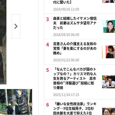
代に聞いた】
2024/09/26 11:00
森泉と結婚したイケメン僧侶
夫 前妻はズムサタ望月アナ
だった
2018/04/26 06:00
百恵さんの介護支える友和の
覚悟「妻を楽にするのが夫の
務め」
2020/01/22 06:00
「なんでこんなバカが国のト
ップなの？」カリスマ的な人
気を誇るアーティスト 高市
首相の“洋服選び”投稿に怒
り爆発
2025/11/24 17:15
「嫌いな女性政治家」ランキ
ング…3位生稲晃子、2位杉
田水脈を大差で抑えた1位