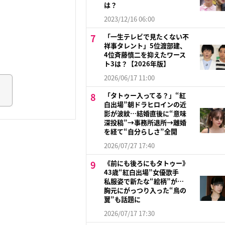
は？
2023/12/16 06:00
「一生テレビで見たくない不
祥事タレント」5位渡部建、
4位斉藤慎二を抑えたワース
ト3は？【2026年版】
2026/06/17 11:00
「タトゥー入ってる？」“紅
白出場”朝ドラヒロインの近
影が波紋…結婚直後に“意味
深投稿”→事務所退所→離婚
を経て“自分らしさ”全開
2026/07/27 17:40
《前にも後ろにもタトゥー》
43歳“紅白出場”女優歌手
私服姿で新たな“絵柄”が…
胸元にがっつり入った“鳥の
翼”も話題に
2026/07/17 17:30