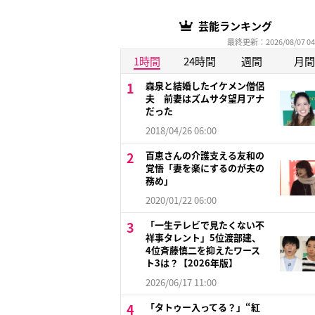
芸能ランキング
最終更新：2026/08/07 04
1時間
24時間
週間
月間
森泉と結婚したイケメン僧侶
夫 前妻はズムサタ望月アナ
だった
2018/04/26 06:00
百恵さんの介護支える友和の
覚悟「妻を楽にするのが夫の
務め」
2020/01/22 06:00
「一生テレビで見たくない不
祥事タレント」5位渡部建、
4位斉藤慎二を抑えたワース
ト3は？【2026年版】
2026/06/17 11:00
「タトゥー入ってる？」“紅