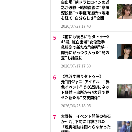
白出場”朝ドラヒロインの近
影が波紋…結婚直後に“意味
深投稿”→事務所退所→離婚
を経て“自分らしさ”全開
2026/07/27 17:40
《前にも後ろにもタトゥー》
43歳“紅白出場”女優歌手
私服姿で新たな“絵柄”が…
胸元にがっつり入った“鳥の
翼”も話題に
2026/07/17 17:30
《見渡す限りタトゥー》
元“旧ジャニ”アイドル “異
色イベント”での近影にネッ
ト騒然…出所から4カ月で見
せた新たな“交友関係”
2026/06/23 18:05
大野智 イベント開催の布石
か…7月下旬に目撃された
「嵐再始動は関わらなかった
場所」