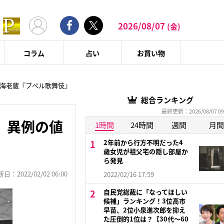
2026/08/07
(金)
コラム
占い
お買い物
海老蔵『プペル歌舞伎』
総合ランキング
最終更新：2026/08/07 09
、異例の値
1時間
24時間
週間
月間
2年前から行方不明だった4
歳女児が祖父宅の隠し部屋か
ら発見
：2022/02/02 06:00
2022/02/16 17:59
自民党総裁に「なってほしい
候補」ランキング！3位高市
早苗、2位小泉進次郎を抑え
た圧倒的1位は？【30代〜60