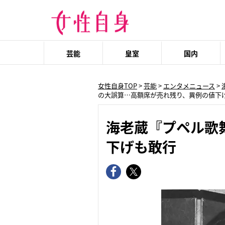
芸能
皇室
国内
女性自身TOP
>
芸能
>
エンタメニュース
>
の大誤算…高額席が売れ残り、異例の値下
海老蔵『プペル歌
下げも敢行