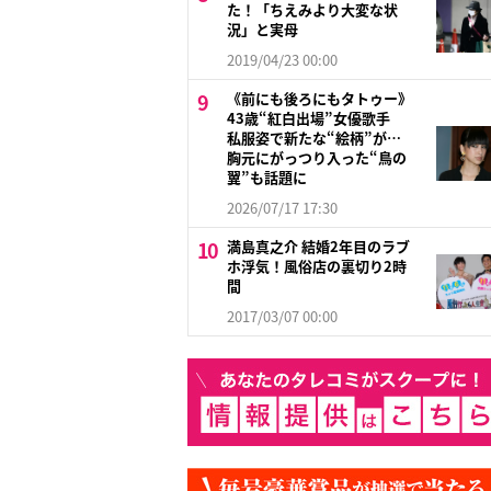
た！「ちえみより大変な状
況」と実母
2019/04/23 00:00
《前にも後ろにもタトゥー》
43歳“紅白出場”女優歌手
私服姿で新たな“絵柄”が…
胸元にがっつり入った“鳥の
翼”も話題に
2026/07/17 17:30
満島真之介 結婚2年目のラブ
ホ浮気！風俗店の裏切り2時
間
2017/03/07 00:00