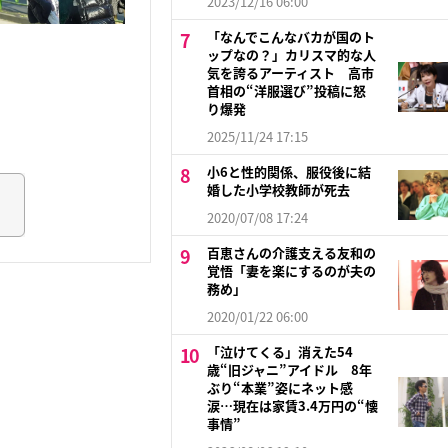
2023/12/16 06:00
「なんでこんなバカが国のト
ップなの？」カリスマ的な人
気を誇るアーティスト 高市
首相の“洋服選び”投稿に怒
り爆発
2025/11/24 17:15
小6と性的関係、服役後に結
婚した小学校教師が死去
2020/07/08 17:24
百恵さんの介護支える友和の
覚悟「妻を楽にするのが夫の
務め」
2020/01/22 06:00
「泣けてくる」消えた54
歳“旧ジャニ”アイドル 8年
ぶり“本業”姿にネット感
涙…現在は家賃3.4万円の“懐
事情”