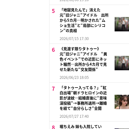
「地獄見たんで」消えた
元“旧ジャニ”アイドル 出所
から5カ月…明かされた“ム
ショ生活”と“局部にシリコ
ン”の真相
2026/07/15 17:30
《見渡す限りタトゥー》
元“旧ジャニ”アイドル “異
色イベント”での近影にネッ
ト騒然…出所から4カ月で見
せた新たな“交友関係”
2026/06/23 18:05
「タトゥー入ってる？」“紅
白出場”朝ドラヒロインの近
影が波紋…結婚直後に“意味
深投稿”→事務所退所→離婚
を経て“自分らしさ”全開
2026/07/27 17:40
堀ちえみ 妹も入院してい