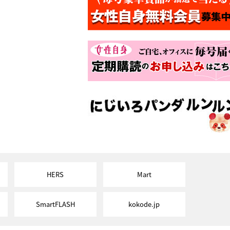
HERS
Mart
SmartFLASH
kokode.jp