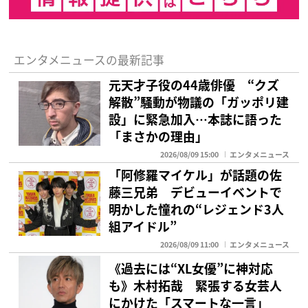
エンタメニュースの最新記事
元天才子役の44歳俳優 “クズ
解散”騒動が物議の「ガッポリ建
設」に緊急加入…本誌に語った
「まさかの理由」
2026/08/09 15:00
エンタメニュース
「阿修羅マイケル」が話題の佐
藤三兄弟 デビューイベントで
明かした憧れの“レジェンド3人
組アイドル”
2026/08/09 11:00
エンタメニュース
《過去には“XL女優”に神対応
も》木村拓哉 緊張する女芸人
にかけた「スマートな一言」