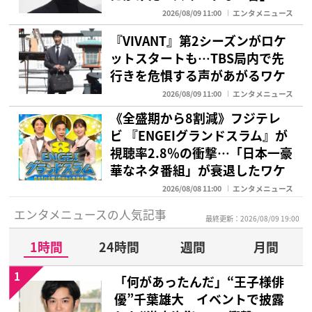
2026/08/09 11:00
エンタメニュース
『VIVANT』第2シーズンがロケ
ットスタートも…TBS局内で先
行きを危惧する声があがるワケ
2026/08/09 11:00
エンタメニュース
《全盛期から8割減》フジテレ
ビ 『ENGEIグランドスラム』が
視聴率2.8％の衝撃…「日本一豪
華なネタ番組」が衰退したワケ
2026/08/08 11:00
エンタメニュース
エンタメニュースの人気記事
最終更新：2026/08/09 19:00
1時間
24時間
週間
月間
1
「何があったんだ」“王子様俳
優”千葉雄大 イベントで披露