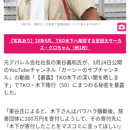
19年9月、憮然とした表情で着服疑惑について答えるTKO木下
【写真あり】18年4月、TKO木下へ挨拶する安田大サーカ
ス・クロちゃん（他1枚）
元アパレル会社社長の東谷義和氏が、3月24日公開
のYouTubeチャンネル『ガーシーのサブチャンネ
ル』の動画「【暴露】TKO木下の深い闇を晒しま
す」でTKO・木下隆行（50）にまつわる秘密を暴露
した。
「東谷氏によると、木下さんはパワハラ騒動後、慈
善団体に100万円を寄付しようして、その寄付先に
『木下が寄付したことをマスコミに言ってほしい』