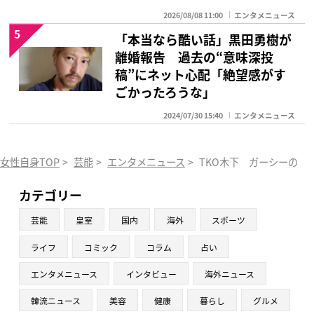
2026/08/08 11:00
エンタメニュース
5
「本当なら酷い話」黒田勇樹が
離婚報告 過去の“意味深投
稿”にネット心配「絶望感がす
ごかったろうな」
2024/07/30 15:40
エンタメニュース
女性自身TOP
>
芸能
>
エンタメニュース
>
TKO木下 ガーシーの暴
カテゴリー
芸能
皇室
国内
海外
スポーツ
ライフ
コミック
コラム
占い
エンタメニュース
インタビュー
海外ニュース
韓流ニュース
美容
健康
暮らし
グルメ