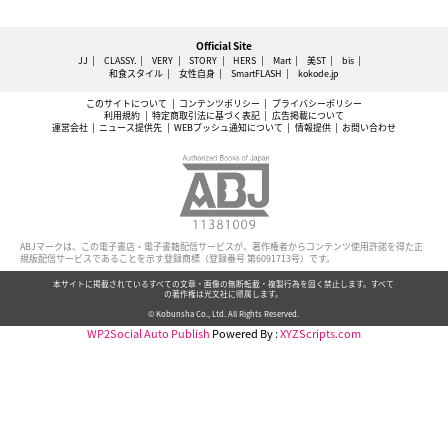
Official Site
JJ
CLASSY.
VERY
STORY
HERS
Mart
美ST
bis
和食スタイル
女性自身
SmartFLASH
kokode.jp
このサイトについて
コンテンツポリシー
プライバシーポリシー
利用規約
特定商取引法に基づく表記
広告掲載について
運営会社
ニュース提供先
WEBプッシュ通知について
情報提供
お問い合わせ
ABJマークは、この電子書店・電子書籍配信サービスが、著作権者からコンテンツ使用許諾を得た正
規版配信サービスであることを示す登録商標（登録番号 第6091713号）です。
本サイトに掲載されているすべての文章・画像の無断転載・複製行為を固く禁止します。すべて
の著作権は光文社に帰属します。
© Kobunsha Co., Ltd. All Rights Reserved.
WP2Social Auto Publish
Powered By :
XYZScripts.com