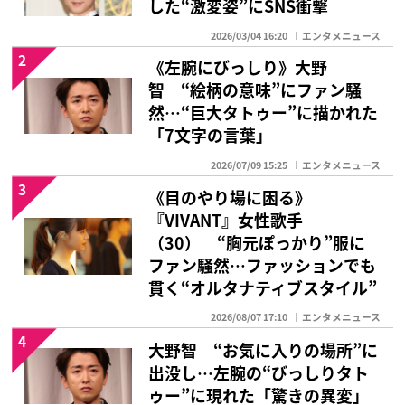
した“激変姿”にSNS衝撃
2026/03/04 16:20
エンタメニュース
2
《左腕にびっしり》大野
智 “絵柄の意味”にファン騒
然…“巨大タトゥー”に描かれた
「7文字の言葉」
2026/07/09 15:25
エンタメニュース
3
《目のやり場に困る》
『VIVANT』女性歌手
（30） “胸元ぽっかり”服に
ファン騒然…ファッションでも
貫く“オルタナティブスタイル”
2026/08/07 17:10
エンタメニュース
4
大野智 “お気に入りの場所”に
出没し…左腕の“びっしりタト
ゥー”に現れた「驚きの異変」