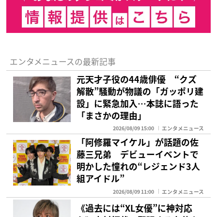
エンタメニュースの最新記事
元天才子役の44歳俳優 “クズ
解散”騒動が物議の「ガッポリ建
設」に緊急加入…本誌に語った
「まさかの理由」
2026/08/09 15:00
エンタメニュース
「阿修羅マイケル」が話題の佐
藤三兄弟 デビューイベントで
明かした憧れの“レジェンド3人
組アイドル”
2026/08/09 11:00
エンタメニュース
《過去には“XL女優”に神対応