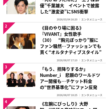
優”千葉雄大 イベントで披露
した“激変姿”にSNS衝撃
2026/03/04 16:20
エンタメニュース
2
《目のやり場に困る》
『VIVANT』女性歌手
（30） “胸元ぽっかり”服に
ファン騒然…ファッションでも
貫く“オルタナティブスタイル”
2026/08/07 17:10
エンタメニュース
3
「もう、担降りするか」
Number_i 悲願のワールドツ
アー開催も…チケット料金
の“世界基準化”にファン反発
2026/08/07 18:25
エンタメニュース
4
《左腕にびっしり》大野