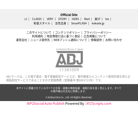
Official Site
JJ
CLASSY.
VERY
STORY
HERS
Mart
美ST
bis
和食スタイル
女性自身
SmartFLASH
kokode.jp
このサイトについて
コンテンツポリシー
プライバシーポリシー
利用規約
特定商取引法に基づく表記
広告掲載について
運営会社
ニュース提供先
WEBプッシュ通知について
情報提供
お問い合わせ
ABJマークは、この電子書店・電子書籍配信サービスが、著作権者からコンテンツ使用許諾を得た正
規版配信サービスであることを示す登録商標（登録番号 第6091713号）です。
本サイトに掲載されているすべての文章・画像の無断転載・複製行為を固く禁止します。すべて
の著作権は光文社に帰属します。
© Kobunsha Co., Ltd. All Rights Reserved.
WP2Social Auto Publish
Powered By :
XYZScripts.com