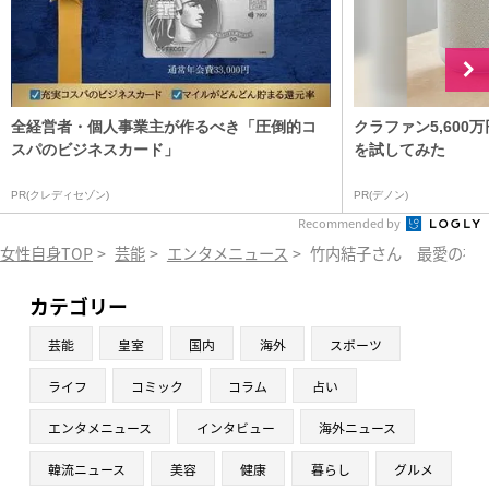
全経営者・個人事業主が作るべき「圧倒的コ
クラファン5,60
スパのビジネスカード」
を試してみた
PR(クレディセゾン)
PR(デノン)
Recommended by
女性自身TOP
>
芸能
>
エンタメニュース
>
竹内結子さん 最愛の祖
カテゴリー
芸能
皇室
国内
海外
スポーツ
ライフ
コミック
コラム
占い
エンタメニュース
インタビュー
海外ニュース
韓流ニュース
美容
健康
暮らし
グルメ