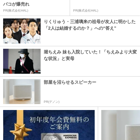
バコが爆売れ
PR(株式会社HAL)
PR(株式会社HAL)
りくりゅう・三浦璃来の祖母が友人に明かした
「2人は結婚するのか？」への“答え”
堀ちえみ 妹も入院していた！「ちえみより大変
な状況」と実母
部屋を沼らせるスピーカー
PR(デノン)