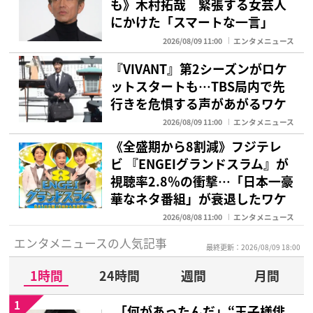
も》木村拓哉 緊張する女芸人
にかけた「スマートな一言」
2026/08/09 11:00
エンタメニュース
『VIVANT』第2シーズンがロケ
ットスタートも…TBS局内で先
行きを危惧する声があがるワケ
2026/08/09 11:00
エンタメニュース
《全盛期から8割減》フジテレ
ビ 『ENGEIグランドスラム』が
視聴率2.8％の衝撃…「日本一豪
華なネタ番組」が衰退したワケ
2026/08/08 11:00
エンタメニュース
エンタメニュースの人気記事
最終更新：2026/08/09 18:00
1時間
24時間
週間
月間
1
「何があったんだ」“王子様俳