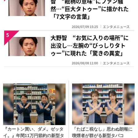
智 “絵柄の意味”にファン騒
然…“巨大タトゥー”に描かれた
「7文字の言葉」
2026/07/09 15:25
エンタメニュース
5
大野智 “お気に入りの場所”に
出没し…左腕の“びっしりタト
ゥー”に現れた「驚きの異変」
2026/08/08 11:00
エンタメニュース
『カートン買い、ダメ。ゼッタ
「たばこ税なし」思わぬ朗報に
イ。』年間11万円節約の新型タ
喫煙者が群がる新型タバコ