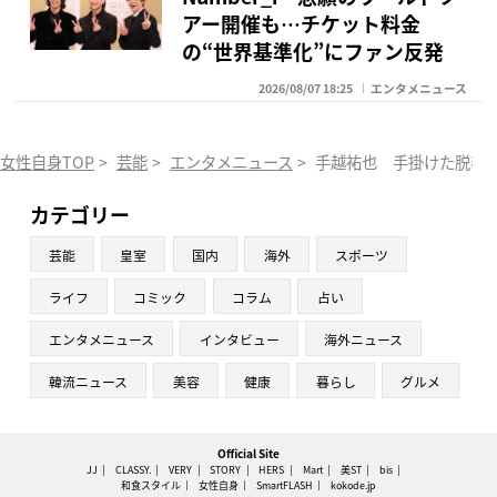
アー開催も…チケット料金
の“世界基準化”にファン反発
2026/08/07 18:25
エンタメニュース
女性自身TOP
>
芸能
>
エンタメニュース
>
手越祐也 手掛けた脱毛サ
カテゴリー
芸能
皇室
国内
海外
スポーツ
ライフ
コミック
コラム
占い
エンタメニュース
インタビュー
海外ニュース
韓流ニュース
美容
健康
暮らし
グルメ
Official Site
JJ
CLASSY.
VERY
STORY
HERS
Mart
美ST
bis
和食スタイル
女性自身
SmartFLASH
kokode.jp