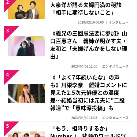
2
大泉洋が語る夫婦円満の秘訣
「相手に期待しないこと」
2020/02/16 06:00
インタビュー
3
《義兄の三回忌法要に参加》山
口百恵さん 義姉が明かす夫・
友和と「夫婦げんかをしない理
由」
2026/04/02 11:00
エンタメニュース
4
《「よく7年続いたな」の声
も》川栄李奈 離婚コメントに
見えた2.5次元俳優との温度
差…結婚当初には元夫に“二股
報道”で「意味深投稿」も
2026/04/10 15:05
エンタメニュース
5
「もう、担降りするか」
Number_i 悲願のワールドツ