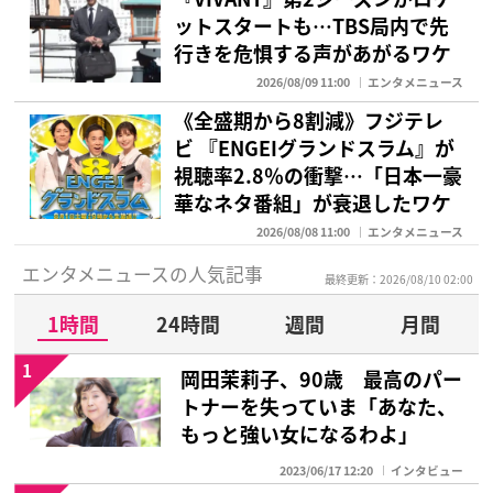
ットスタートも…TBS局内で先
行きを危惧する声があがるワケ
2026/08/09 11:00
エンタメニュース
《全盛期から8割減》フジテレ
ビ 『ENGEIグランドスラム』が
視聴率2.8％の衝撃…「日本一豪
華なネタ番組」が衰退したワケ
2026/08/08 11:00
エンタメニュース
エンタメニュースの人気記事
最終更新：2026/08/10 02:00
1時間
24時間
週間
月間
1
岡田茉莉子、90歳 最高のパー
トナーを失っていま「あなた、
もっと強い女になるわよ」
2023/06/17 12:20
インタビュー