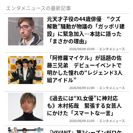
エンタメニュースの最新記事
元天才子役の44歳俳優 “クズ
解散”騒動が物議の「ガッポリ建
設」に緊急加入…本誌に語った
「まさかの理由」
2026/08/09 15:00
エンタメニュース
「阿修羅マイケル」が話題の佐
藤三兄弟 デビューイベントで
明かした憧れの“レジェンド3人
組アイドル”
2026/08/09 11:00
エンタメニュース
《過去には“XL女優”に神対応
も》木村拓哉 緊張する女芸人
にかけた「スマートな一言」
2026/08/09 11:00
エンタメニュース
『VIVANT』第2シーズンがロケ