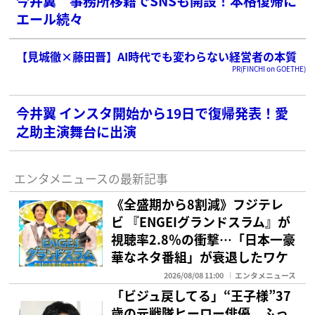
今井翼 事務所移籍でSNSも開設！本格復帰に
エール続々
【見城徹×藤田晋】AI時代でも変わらない経営者の本質
PR(FINCHI on GOETHE)
今井翼 インスタ開始から19日で復帰発表！愛
之助主演舞台に出演
エンタメニュースの最新記事
《全盛期から8割減》フジテレ
ビ 『ENGEIグランドスラム』が
視聴率2.8％の衝撃…「日本一豪
華なネタ番組」が衰退したワケ
2026/08/08 11:00
エンタメニュース
「ビジュ戻してる」“王子様”37
歳の元戦隊ヒーロー俳優 ふっ