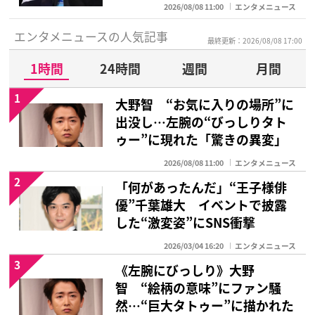
2026/08/08 11:00
エンタメニュース
エンタメニュースの人気記事
最終更新：2026/08/08 17:00
1時間
24時間
週間
月間
1
大野智 “お気に入りの場所”に
出没し…左腕の“びっしりタト
ゥー”に現れた「驚きの異変」
2026/08/08 11:00
エンタメニュース
2
「何があったんだ」“王子様俳
優”千葉雄大 イベントで披露
した“激変姿”にSNS衝撃
2026/03/04 16:20
エンタメニュース
3
《左腕にびっしり》大野
智 “絵柄の意味”にファン騒
然…“巨大タトゥー”に描かれた