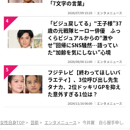
「7文字の言葉」
2026/07/09 15:25
エンタメニュース
4
「ビジュ戻してる」“王子様”37
歳の元戦隊ヒーロー俳優 ふっ
くらビジュアルからの“激や
せ”回帰にSNS騒然…語ってい
た“加齢を気にしない”心境
2026/08/08 11:00
エンタメニュース
5
フジテレビ【終わってほしいバ
ラエティ】、3位呼び出し先生
タナカ、2位ドッキリGPを抑え
た意外すぎる1位は？
2024/11/16 06:00
エンタメニュース
女性自身TOP
>
芸能
>
エンタメニュース
>
今井翼 自ら握手申し出