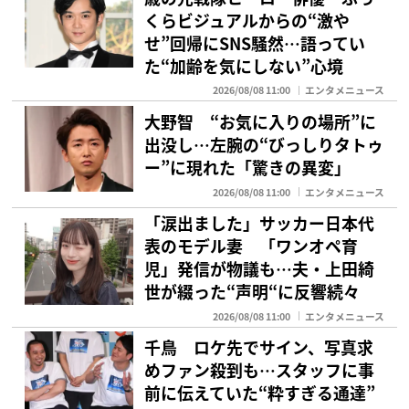
くらビジュアルからの“激や
せ”回帰にSNS騒然…語ってい
た“加齢を気にしない”心境
2026/08/08 11:00
エンタメニュース
大野智 “お気に入りの場所”に
出没し…左腕の“びっしりタトゥ
ー”に現れた「驚きの異変」
2026/08/08 11:00
エンタメニュース
「涙出ました」サッカー日本代
表のモデル妻 「ワンオペ育
児」発信が物議も…夫・上田綺
世が綴った“声明“に反響続々
2026/08/08 11:00
エンタメニュース
千鳥 ロケ先でサイン、写真求
めファン殺到も…スタッフに事
前に伝えていた“粋すぎる通達”