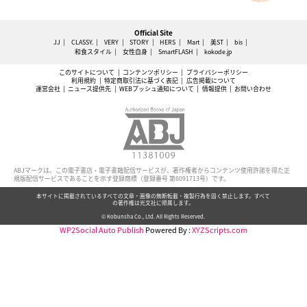
Official Site
JJ
CLASSY.
VERY
STORY
HERS
Mart
美ST
bis
和食スタイル
女性自身
SmartFLASH
kokode.jp
このサイトについて
コンテンツポリシー
プライバシーポリシー
利用規約
特定商取引法に基づく表記
広告掲載について
運営会社
ニュース提供先
WEBプッシュ通知について
情報提供
お問い合わせ
ABJマークは、この電子書店・電子書籍配信サービスが、著作権者からコンテンツ使用許諾を得た正
規版配信サービスであることを示す登録商標（登録番号 第6091713号）です。
本サイトに掲載されているすべての文章・画像の無断転載・複製行為を固く禁止します。すべて
の著作権は光文社に帰属します。
© Kobunsha Co., Ltd. All Rights Reserved.
WP2Social Auto Publish
Powered By :
XYZScripts.com