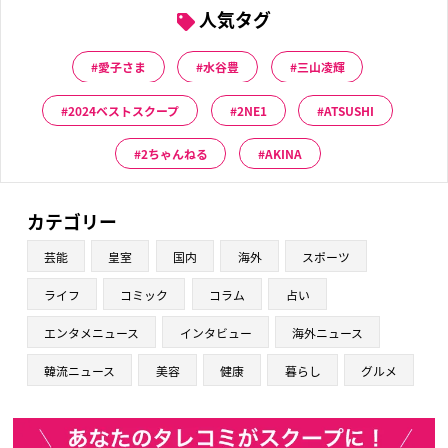
人気タグ
愛子さま
水谷豊
三山凌輝
2024ベストスクープ
2NE1
ATSUSHI
2ちゃんねる
AKINA
カテゴリー
芸能
皇室
国内
海外
スポーツ
ライフ
コミック
コラム
占い
エンタメニュース
インタビュー
海外ニュース
韓流ニュース
美容
健康
暮らし
グルメ