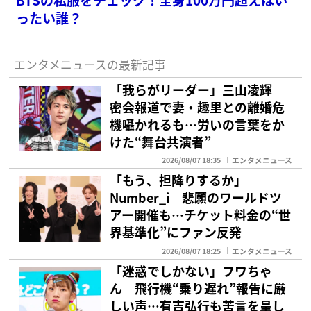
ったい誰？
エンタメニュースの最新記事
「我らがリーダー」三山凌輝
密会報道で妻・趣里との離婚危
機囁かれるも…労いの言葉をか
けた“舞台共演者”
2026/08/07 18:35
エンタメニュース
「もう、担降りするか」
Number_i 悲願のワールドツ
アー開催も…チケット料金の“世
界基準化”にファン反発
2026/08/07 18:25
エンタメニュース
「迷惑でしかない」フワちゃ
ん 飛行機“乗り遅れ”報告に厳
しい声…有吉弘行も苦言を呈し