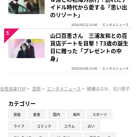
イドル時代から愛する「思い出
のリゾート」
2026/05/22 11:00
エンタメニュース
5
山口百恵さん 三浦友和との百
貨店デートを目撃！73歳の誕生
日に贈った「プレゼントの中
身」
2025/02/08 11:00
エンタメニュース
女性自身TOP
>
芸能
>
エンタメニュース
>
綾瀬はるか、北川景子ほか
カテゴリー
芸能
皇室
国内
海外
スポーツ
ライフ
コミック
コラム
占い