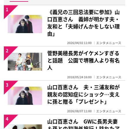
1
《義兄の三回忌法要に参加》山
口百恵さん 義姉が明かす夫・
友和と「夫婦げんかをしない理
由」
2026/04/02 11:00
エンタメニュース
2
菅野美穂長男がイケメンすぎる
と話題 公園で堺雅人より有名
人
2018/05/24 16:00
エンタメニュース
3
山口百恵さん 夫・三浦友和が
親友の認知症にショック…支え
に孫と贈る「プレゼント」
2026/08/07 11:00
エンタメニュース
4
山口百恵さん GWに長男夫妻
＆孫との初海外旅行！訪れたア