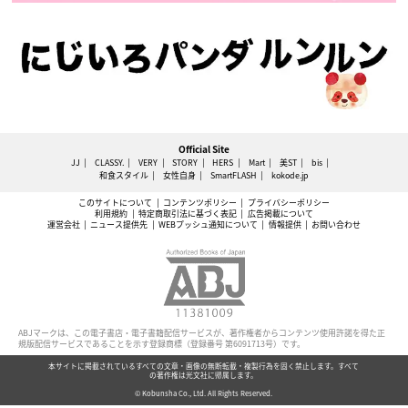
Official Site
JJ
CLASSY.
VERY
STORY
HERS
Mart
美ST
bis
和食スタイル
女性自身
SmartFLASH
kokode.jp
このサイトについて
コンテンツポリシー
プライバシーポリシー
利用規約
特定商取引法に基づく表記
広告掲載について
運営会社
ニュース提供先
WEBプッシュ通知について
情報提供
お問い合わせ
ABJマークは、この電子書店・電子書籍配信サービスが、著作権者からコンテンツ使用許諾を得た正
規版配信サービスであることを示す登録商標（登録番号 第6091713号）です。
本サイトに掲載されているすべての文章・画像の無断転載・複製行為を固く禁止します。すべて
の著作権は光文社に帰属します。
© Kobunsha Co., Ltd. All Rights Reserved.