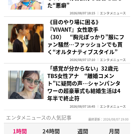
た“悪癖”
2026/08/07 18:15
エンタメニュース
《目のやり場に困る》
『VIVANT』女性歌手
（30） “胸元ぽっかり”服にフ
ァン騒然…ファッションでも貫
く“オルタナティブスタイル”
2026/08/07 17:10
エンタメニュース
「感覚が分からない」32歳元
TBS女性アナ “離婚コメン
ト”に疑問の声…シャンパンタ
ワーの超豪華式も結婚生活は4
年半で終止符
2026/08/07 16:45
エンタメニュース
エンタメニュースの人気記事
最終更新：2026/08/07 19:00
1時間
24時間
週間
月間