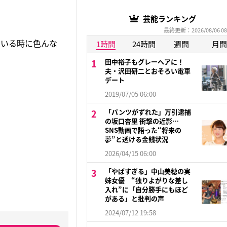
芸能ランキング
最終更新：2026/08/06 08
ている時に色んな
1時間
24時間
週間
月間
田中裕子もグレーヘアに！
夫・沢田研二とおそろい電車
デート
2019/07/05 06:00
「パンツがずれた」万引逮捕
の坂口杏里 衝撃の近影…
SNS動画で語った“将来の
夢”と透ける金銭状況
2026/04/15 06:00
「やばすぎる」中山美穂の実
妹女優 “独りよがりな差し
入れ”に「自分勝手にもほど
がある」と批判の声
2024/07/12 19:58