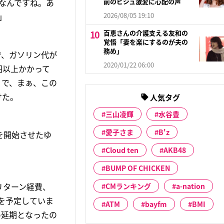
なんですね。あ
前のビジュ激変に心配の声
」
2026/08/05 19:10
百恵さんの介護支える友和の
覚悟「妻を楽にするのが夫の
務め」
で、ガソリン代が
2020/01/22 06:00
円以上かかって
。で、まぁ、この
けた。
人気タグ
三山凌輝
水谷豊
愛子さま
B'z
を開始させたゆ
Cloud ten
AKB48
BUMP OF CHICKEN
リターン経費、
CMランキング
a-nation
発を予定していま
ATM
bayfm
BMI
め延期となったの