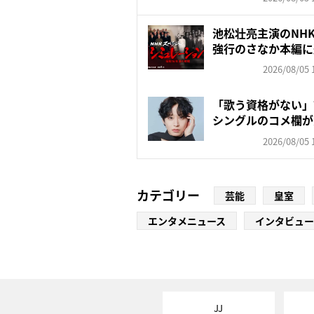
池松壮亮主演のNH
強行のさなか本編に
2026/08/05 
「歌う資格がない」
シングルのコメ欄が
田沙...
2026/08/05 
カテゴリー
芸能
皇室
エンタメニュース
インタビュー
JJ