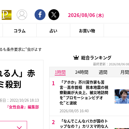
2026/08/06
(木)
コラム
占い
お買い物
るも条件要求に“虫がよす
総合ランキング
最終更新：2026/08/06 08
れる人」赤
1時間
24時間
週間
月間
ミ殺到
「アホか」芥川賞作家も苦
言…高市首相 熊本地震の視
察動画が大炎上、被災地訪問
を“プロモーションビデオ
：2022/10/26 18:13
化”と波紋
『女性自身』編集部
2026/08/05 16:40
「なんでこんなバカが国のト
ップなの？」カリスマ的な人