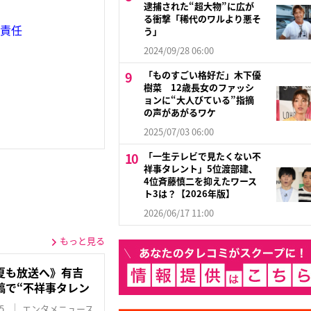
逮捕された“超大物”に広が
る衝撃「稀代のワルより悪そ
督責任
う」
2024/09/28 06:00
「ものすごい格好だ」木下優
樹菜 12歳長女のファッシ
ョンに“大人びている”指摘
の声があがるワケ
2025/07/03 06:00
「一生テレビで見たくない不
祥事タレント」5位渡部建、
4位斉藤慎二を抑えたワース
ト3は？【2026年版】
2026/06/17 11:00
もっと見る
夏も放送へ》有吉
稿で“不祥事タレン
5
エンタメニュース