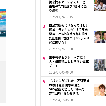
気を誇るアーティスト 高市
首相の“洋服選び”投稿に怒
り爆発
2025/11/24 17:15
自民党総裁に「なってほしい
候補」ランキング！3位高市
早苗、2位小泉進次郎を抑え
た圧倒的1位は？【30代〜60
代に聞いた】
2024/09/26 11:00
田中裕子もグレーヘアに！
夫・沢田研二とおそろい電車
デート
2019/07/05 06:00
「パンツがずれた」万引逮捕
の坂口杏里 衝撃の近影…
SNS動画で語った“将来の
夢”と透ける金銭状況
2026/04/15 06:00