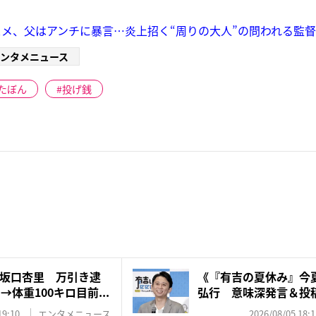
メ、父はアンチに暴言…炎上招く“周りの大人”の問われる監
ンタメニュース
たぼん
投げ銭
坂口杏里 万引き逮
《『有吉の夏休み』今
体重100キロ目前...
弘行 意味深発言＆投
ト...
19:10
エンタメニュース
2026/08/05 18:1