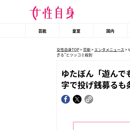
芸能
皇室
国内
女性自身TOP
>
芸能
>
エンタメニュース
>
ぎる”とツッコミ殺到
ゆたぼん「遊んで
字で投げ銭募るも