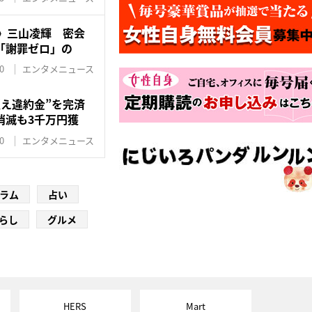
》三山凌輝 密会
「謝罪ゼロ」の
0
エンタメニュース
え違約金”を完済
消滅も3千万円獲
0
エンタメニュース
ラム
占い
らし
グルメ
HERS
Mart