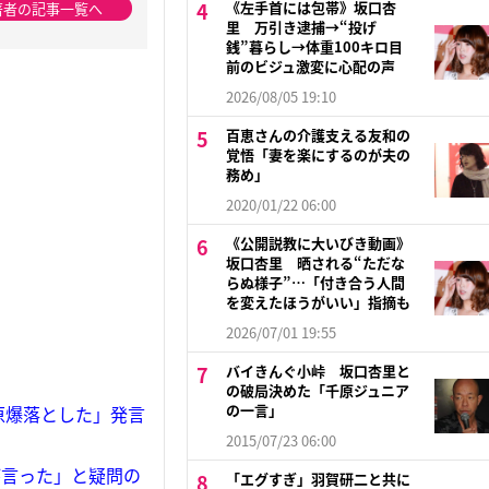
《左手首には包帯》坂口杏
著者の記事一覧へ
里 万引き逮捕→“投げ
銭”暮らし→体重100キロ目
前のビジュ激変に心配の声
2026/08/05 19:10
百恵さんの介護支える友和の
覚悟「妻を楽にするのが夫の
務め」
2020/01/22 06:00
《公開説教に大いびき動画》
坂口杏里 晒される“ただな
らぬ様子”…「付き合う人間
を変えたほうがいい」指摘も
2026/07/01 19:55
バイきんぐ小峠 坂口杏里と
の破局決めた「千原ジュニア
の一言」
原爆落とした」発言
2015/07/23 06:00
が言った」と疑問の
「エグすぎ」羽賀研二と共に