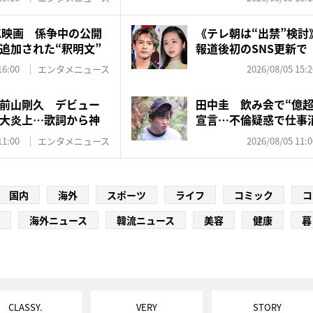
K映画 係争中の公開
《テレ朝は“出禁”検討
追加された“釈明文”
報道後初のSNS更新で
強...
16:00
エンタメニュース
2026/08/05 15:2
前山剛久 デビュー
田中圭 飲み会で“億超
大炎上…歌詞から神
宣言…不倫疑惑で仕事
得...
11:00
エンタメニュース
2026/08/05 11:0
国内
海外
スポーツ
ライフ
コミック
コ
海外ニュース
韓流ニュース
美容
健康
暮
CLASSY.
VERY
STORY