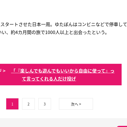
的にスタートさせた日本一周。ゆたぼんはコンビニなどで停車し
い、約4カ月間の旅で1000人以上と出会ったという。
 >
「『楽しんでも遊んでもいいから自由に使って』っ
て言ってくれる人だけ投げ
1
2
3
次へ >