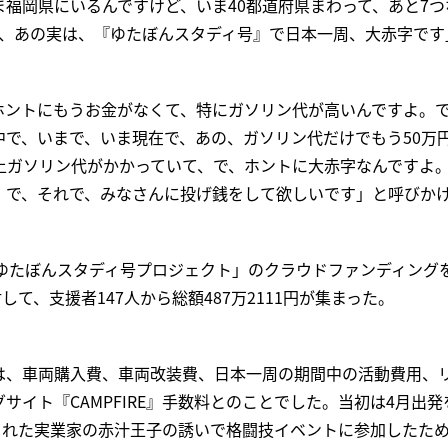
福岡県にいるんですけど、いま40都道府県まわって、あと7つ
で、あの実は、『ゆたぼんスタディ号』で日本一周、大赤字です
ホントにもうお金がなくて、特にガソリン代が高いんですよ。
中で、いまで、いま現在で、あの、ガソリン代だけでもう50万
以上ガソリン代がかかっていて、で、ホントに大赤字なんですよ
、で、それで、みなさんに投げ銭をして欲しいです」と呼びか
「ゆたぼんスタディ号プロジェクト」のクラウドファンディング
して、支援者147人から総額487万2111円が集まった。
は、車両購入費、車両改装費、日本一周の期間中の活動費用、
サイト『CAMPFIRE』手数料とのことでした。当初は4月出
てくれた実業家の赤汁王子の誘いで格闘技イベントに参加したた