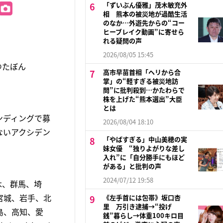
「ずいぶん優雅」茂木敏充外
相 熊本の被災地が過酷生活
のなか…外遊先からの“コー
ヒーブレイク動画”に寄せら
れる疑問の声
2026/08/05 15:45
ゆたぼん
高市早苗首相「ヘリから合
掌」の“軽すぎる被災地訪
問”に批判殺到…かたわらで
株を上げた“熊本選出”大臣
とは
ンディングで募
2026/08/04 18:10
ないアクシデン
「やばすぎる」中山美穂の実
妹女優 “独りよがりな差し
入れ”に「自分勝手にもほど
がある」と批判の声
2024/07/12 19:58
木、群馬、埼
宮城、岩手、北
《左手首には包帯》坂口杏
里 万引き逮捕→“投げ
島、高知、愛
銭”暮らし→体重100キロ目