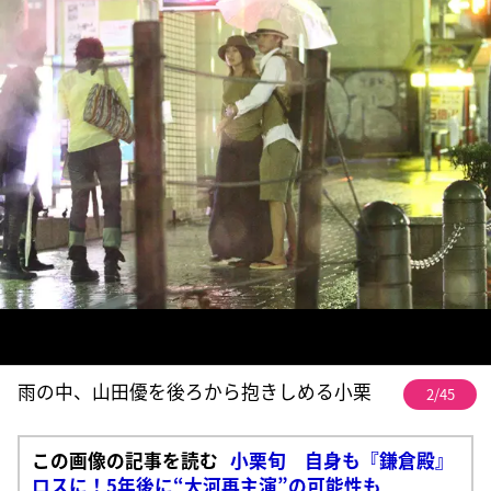
雨の中、山田優を後ろから抱きしめる小栗
2/45
この画像の記事を読む
小栗旬 自身も『鎌倉殿』
ロスに！5年後に“大河再主演”の可能性も