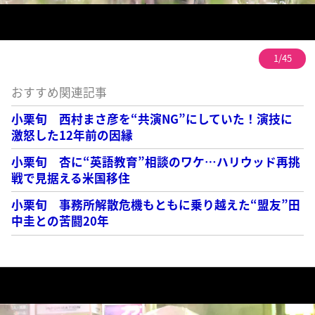
1/45
おすすめ関連記事
小栗旬 西村まさ彦を“共演NG”にしていた！演技に
激怒した12年前の因縁
小栗旬 杏に“英語教育”相談のワケ…ハリウッド再挑
戦で見据える米国移住
小栗旬 事務所解散危機もともに乗り越えた“盟友”田
中圭との苦闘20年