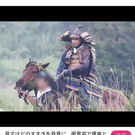
背丈ほどのすすきを背景に、甲冑姿で颯爽と
18/45