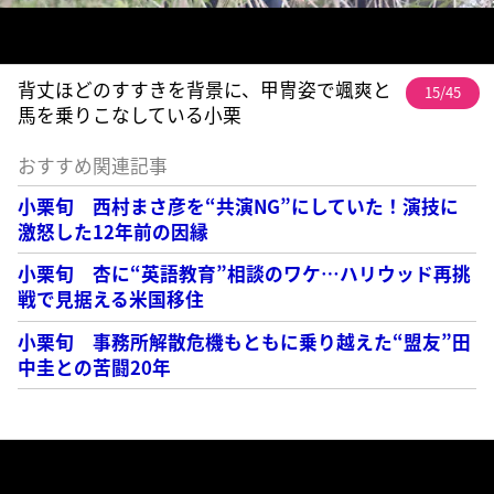
背丈ほどのすすきを背景に、甲冑姿で颯爽と
15/45
馬を乗りこなしている小栗
おすすめ関連記事
小栗旬 西村まさ彦を“共演NG”にしていた！演技に
激怒した12年前の因縁
小栗旬 杏に“英語教育”相談のワケ…ハリウッド再挑
戦で見据える米国移住
小栗旬 事務所解散危機もともに乗り越えた“盟友”田
中圭との苦闘20年