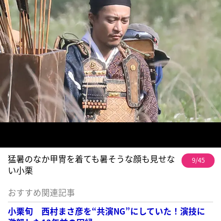
猛暑のなか甲冑を着ても暑そうな顔も見せな
9/45
い小栗
おすすめ関連記事
小栗旬 西村まさ彦を“共演NG”にしていた！演技に