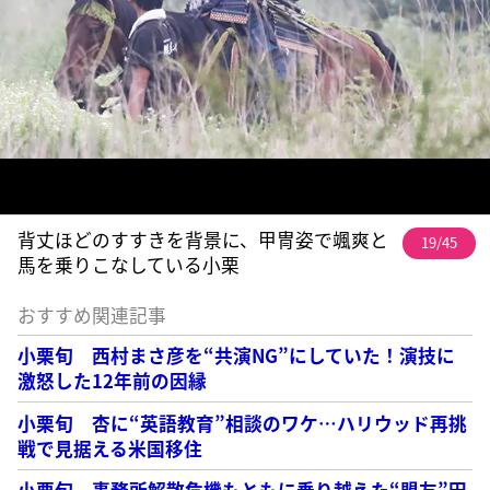
背丈ほどのすすきを背景に、甲冑姿で颯爽と
19/45
馬を乗りこなしている小栗
おすすめ関連記事
小栗旬 西村まさ彦を“共演NG”にしていた！演技に
激怒した12年前の因縁
小栗旬 杏に“英語教育”相談のワケ…ハリウッド再挑
戦で見据える米国移住
小栗旬 事務所解散危機もともに乗り越えた“盟友”田