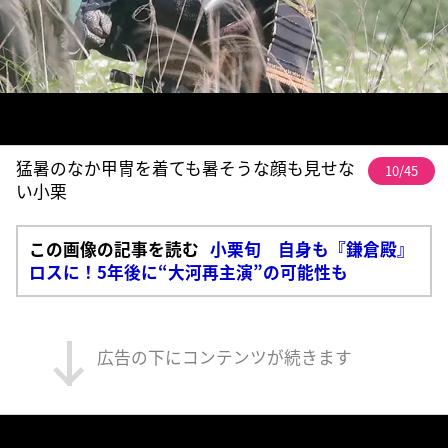
猛暑のなか甲冑を着ても暑そうな顔も見せな
10/45
い小栗
この画像の記事を読む
小栗旬 自身も『鎌倉殿』
ロスに！5年後に“大河再主演”の可能性も
広告の下にコンテンツが続きます