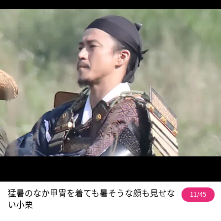
猛暑のなか甲冑を着ても暑そうな顔も見せな
11/45
い小栗