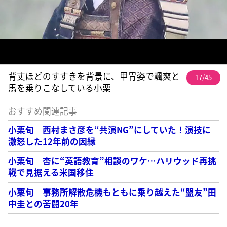
背丈ほどのすすきを背景に、甲冑姿で颯爽と
17/45
馬を乗りこなしている小栗
おすすめ関連記事
小栗旬 西村まさ彦を“共演NG”にしていた！演技に
激怒した12年前の因縁
小栗旬 杏に“英語教育”相談のワケ…ハリウッド再挑
戦で見据える米国移住
小栗旬 事務所解散危機もともに乗り越えた“盟友”田
中圭との苦闘20年