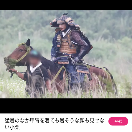
猛暑のなか甲冑を着ても暑そうな顔も見せな
4/45
い小栗