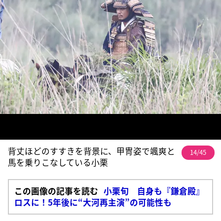
背丈ほどのすすきを背景に、甲冑姿で颯爽と
14/45
馬を乗りこなしている小栗
この画像の記事を読む
小栗旬 自身も『鎌倉殿』
ロスに！5年後に“大河再主演”の可能性も