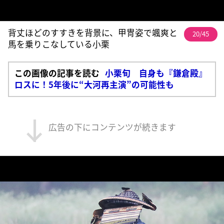
背丈ほどのすすきを背景に、甲冑姿で颯爽と
20/45
馬を乗りこなしている小栗
この画像の記事を読む
小栗旬 自身も『鎌倉殿』
ロスに！5年後に“大河再主演”の可能性も
広告の下にコンテンツが続きます