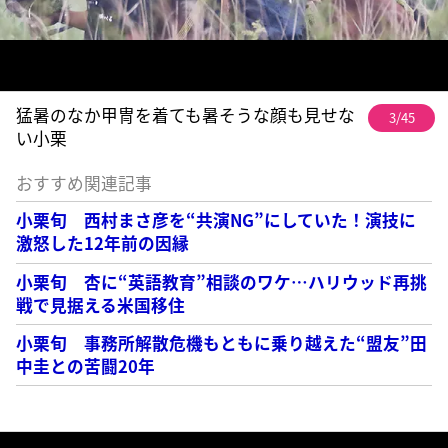
猛暑のなか甲冑を着ても暑そうな顔も見せな
3/45
い小栗
おすすめ関連記事
小栗旬 西村まさ彦を“共演NG”にしていた！演技に
激怒した12年前の因縁
小栗旬 杏に“英語教育”相談のワケ…ハリウッド再挑
戦で見据える米国移住
小栗旬 事務所解散危機もともに乗り越えた“盟友”田
中圭との苦闘20年