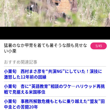
猛暑のなか甲冑を着ても暑そうな顔も見せな
5/45
い小栗
おすすめ関連記事
小栗旬 西村まさ彦を“共演NG”にしていた！演技に
激怒した12年前の因縁
小栗旬 杏に“英語教育”相談のワケ…ハリウッド再挑
戦で見据える米国移住
小栗旬 事務所解散危機もともに乗り越えた“盟友”田
中圭との苦闘20年