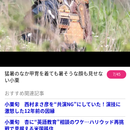
猛暑のなか甲冑を着ても暑そうな顔も見せな
7/45
い小栗
おすすめ関連記事
小栗旬 西村まさ彦を“共演NG”にしていた！演技に
激怒した12年前の因縁
小栗旬 杏に“英語教育”相談のワケ…ハリウッド再挑
戦で見据える米国移住