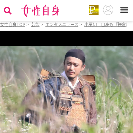
女性自身TOP
>
芸能
>
エンタメニュース
>
小栗旬 自身も『鎌倉殿』