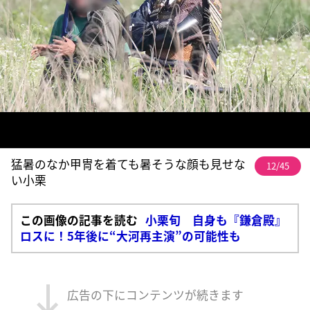
猛暑のなか甲冑を着ても暑そうな顔も見せな
12/45
い小栗
この画像の記事を読む
小栗旬 自身も『鎌倉殿』
ロスに！5年後に“大河再主演”の可能性も
広告の下にコンテンツが続きます