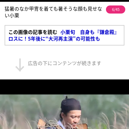
猛暑のなか甲冑を着ても暑そうな顔も見せな
6/45
い小栗
この画像の記事を読む
小栗旬 自身も『鎌倉殿』
ロスに！5年後に“大河再主演”の可能性も
広告の下にコンテンツが続きます