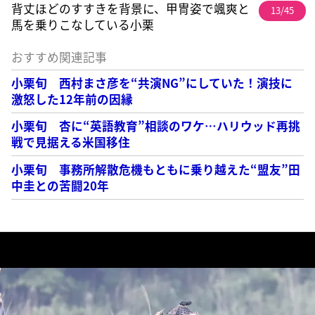
背丈ほどのすすきを背景に、甲冑姿で颯爽と
13/45
馬を乗りこなしている小栗
おすすめ関連記事
小栗旬 西村まさ彦を“共演NG”にしていた！演技に
激怒した12年前の因縁
小栗旬 杏に“英語教育”相談のワケ…ハリウッド再挑
戦で見据える米国移住
小栗旬 事務所解散危機もともに乗り越えた“盟友”田
中圭との苦闘20年