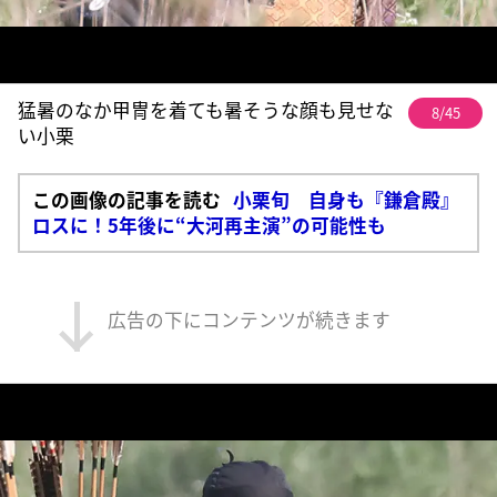
猛暑のなか甲冑を着ても暑そうな顔も見せな
8/45
い小栗
この画像の記事を読む
小栗旬 自身も『鎌倉殿』
ロスに！5年後に“大河再主演”の可能性も
広告の下にコンテンツが続きます