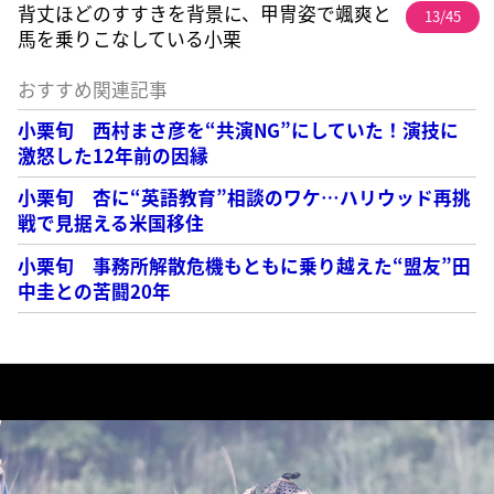
背丈ほどのすすきを背景に、甲冑姿で颯爽と
13/45
馬を乗りこなしている小栗
おすすめ関連記事
小栗旬 西村まさ彦を“共演NG”にしていた！演技に
激怒した12年前の因縁
小栗旬 杏に“英語教育”相談のワケ…ハリウッド再挑
戦で見据える米国移住
小栗旬 事務所解散危機もともに乗り越えた“盟友”田
中圭との苦闘20年