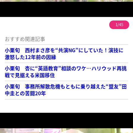
1/45
おすすめ関連記事
小栗旬 西村まさ彦を“共演NG”にしていた！演技に
激怒した12年前の因縁
小栗旬 杏に“英語教育”相談のワケ…ハリウッド再挑
戦で見据える米国移住
小栗旬 事務所解散危機もともに乗り越えた“盟友”田
中圭との苦闘20年