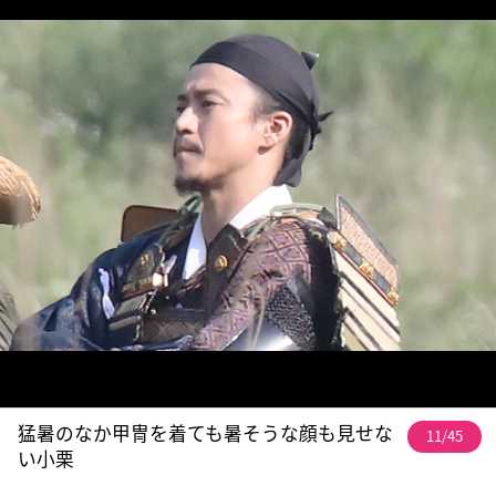
猛暑のなか甲冑を着ても暑そうな顔も見せな
11/45
い小栗