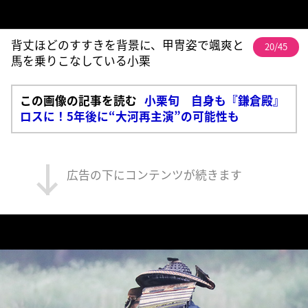
背丈ほどのすすきを背景に、甲冑姿で颯爽と
20/45
馬を乗りこなしている小栗
この画像の記事を読む
小栗旬 自身も『鎌倉殿』
ロスに！5年後に“大河再主演”の可能性も
広告の下にコンテンツが続きます