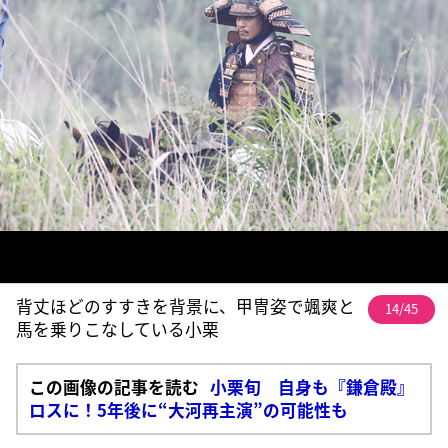
背丈ほどのすすきを背景に、甲冑姿で颯爽と
14/45
馬を乗りこなしている小栗
この画像の記事を読む
小栗旬 自身も『鎌倉殿』
ロスに！5年後に“大河再主演”の可能性も