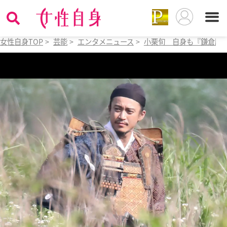
女性自身TOP
>
芸能
>
エンタメニュース
>
小栗旬 自身も『鎌倉殿』