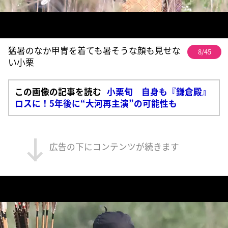
猛暑のなか甲冑を着ても暑そうな顔も見せな
8/45
い小栗
この画像の記事を読む
小栗旬 自身も『鎌倉殿』
ロスに！5年後に“大河再主演”の可能性も
広告の下にコンテンツが続きます