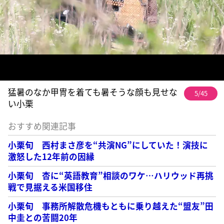
猛暑のなか甲冑を着ても暑そうな顔も見せな
5/45
い小栗
おすすめ関連記事
小栗旬 西村まさ彦を“共演NG”にしていた！演技に
激怒した12年前の因縁
小栗旬 杏に“英語教育”相談のワケ…ハリウッド再挑
戦で見据える米国移住
小栗旬 事務所解散危機もともに乗り越えた“盟友”田
中圭との苦闘20年