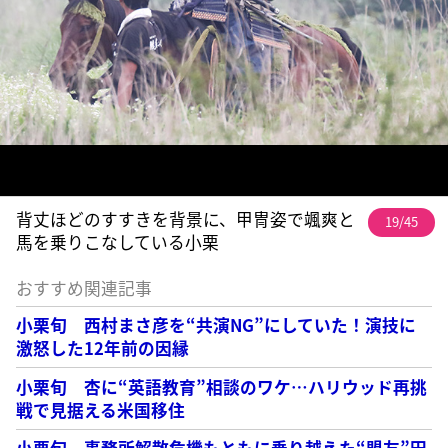
背丈ほどのすすきを背景に、甲冑姿で颯爽と
19/45
馬を乗りこなしている小栗
おすすめ関連記事
小栗旬 西村まさ彦を“共演NG”にしていた！演技に
激怒した12年前の因縁
小栗旬 杏に“英語教育”相談のワケ…ハリウッド再挑
戦で見据える米国移住
小栗旬 事務所解散危機もともに乗り越えた“盟友”田