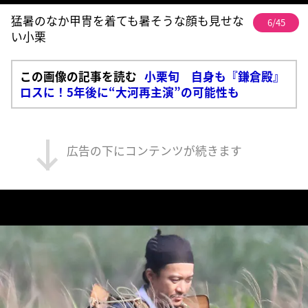
猛暑のなか甲冑を着ても暑そうな顔も見せな
6/45
い小栗
この画像の記事を読む
小栗旬 自身も『鎌倉殿』
ロスに！5年後に“大河再主演”の可能性も
広告の下にコンテンツが続きます