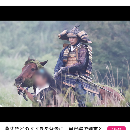
背丈ほどのすすきを背景に、甲冑姿で颯爽と
18/45