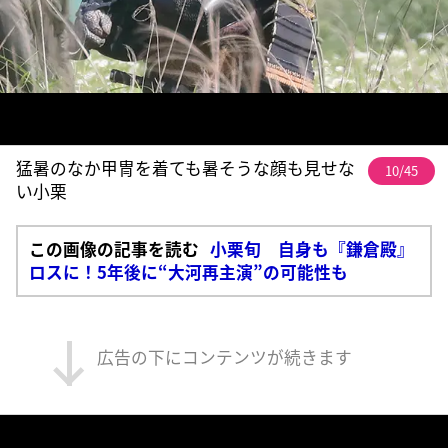
猛暑のなか甲冑を着ても暑そうな顔も見せな
10/45
い小栗
この画像の記事を読む
小栗旬 自身も『鎌倉殿』
ロスに！5年後に“大河再主演”の可能性も
広告の下にコンテンツが続きます