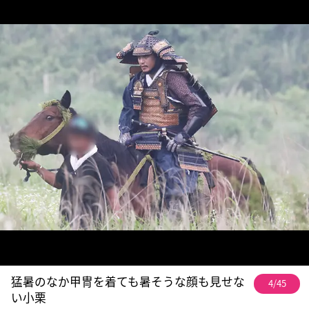
猛暑のなか甲冑を着ても暑そうな顔も見せな
4/45
い小栗