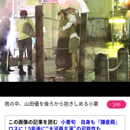
雨の中、山田優を後ろから抱きしめる小栗
2/45
この画像の記事を読む
小栗旬 自身も『鎌倉殿』
ロスに！5年後に“大河再主演”の可能性も