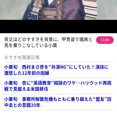
背丈ほどのすすきを背景に、甲冑姿で颯爽と
17/45
馬を乗りこなしている小栗
おすすめ関連記事
小栗旬 西村まさ彦を“共演NG”にしていた！演技に
激怒した12年前の因縁
小栗旬 杏に“英語教育”相談のワケ…ハリウッド再挑
戦で見据える米国移住
小栗旬 事務所解散危機もともに乗り越えた“盟友”田
中圭との苦闘20年