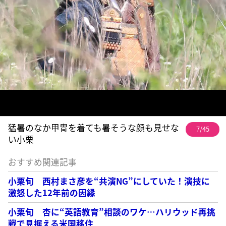
猛暑のなか甲冑を着ても暑そうな顔も見せな
7/45
い小栗
おすすめ関連記事
小栗旬 西村まさ彦を“共演NG”にしていた！演技に
激怒した12年前の因縁
小栗旬 杏に“英語教育”相談のワケ…ハリウッド再挑
戦で見据える米国移住