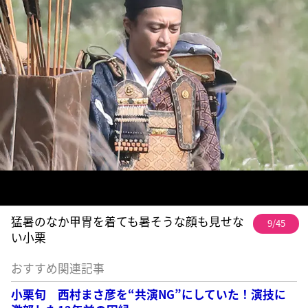
猛暑のなか甲冑を着ても暑そうな顔も見せな
9/45
い小栗
おすすめ関連記事
小栗旬 西村まさ彦を“共演NG”にしていた！演技に