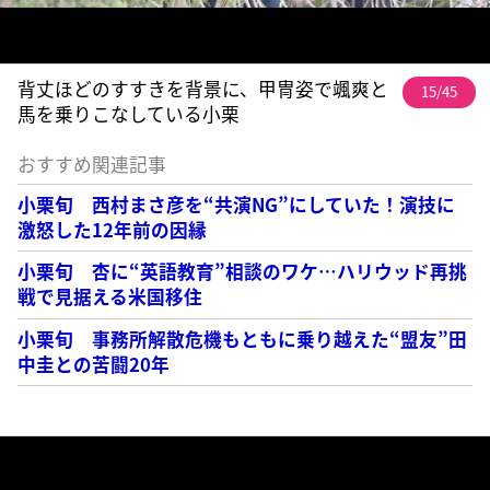
背丈ほどのすすきを背景に、甲冑姿で颯爽と
15/45
馬を乗りこなしている小栗
おすすめ関連記事
小栗旬 西村まさ彦を“共演NG”にしていた！演技に
激怒した12年前の因縁
小栗旬 杏に“英語教育”相談のワケ…ハリウッド再挑
戦で見据える米国移住
小栗旬 事務所解散危機もともに乗り越えた“盟友”田
中圭との苦闘20年