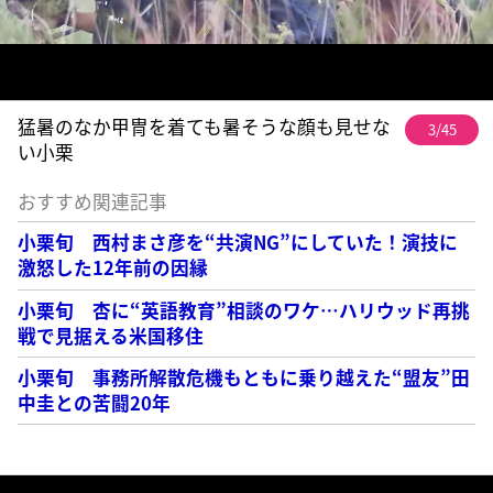
猛暑のなか甲冑を着ても暑そうな顔も見せな
3/45
い小栗
おすすめ関連記事
小栗旬 西村まさ彦を“共演NG”にしていた！演技に
激怒した12年前の因縁
小栗旬 杏に“英語教育”相談のワケ…ハリウッド再挑
戦で見据える米国移住
小栗旬 事務所解散危機もともに乗り越えた“盟友”田
中圭との苦闘20年