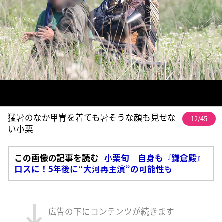
猛暑のなか甲冑を着ても暑そうな顔も見せな
12/45
い小栗
この画像の記事を読む
小栗旬 自身も『鎌倉殿』
ロスに！5年後に“大河再主演”の可能性も
広告の下にコンテンツが続きます