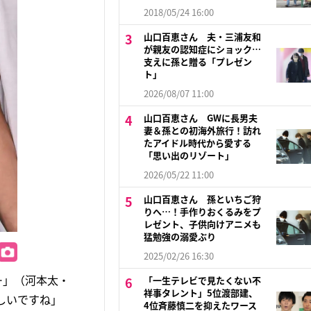
2018/05/24 16:00
山口百恵さん 夫・三浦友和
が親友の認知症にショック…
支えに孫と贈る「プレゼン
ト」
2026/08/07 11:00
山口百恵さん GWに長男夫
妻＆孫との初海外旅行！訪れ
たアイドル時代から愛する
「思い出のリゾート」
2026/05/22 11:00
山口百恵さん 孫といちご狩
りへ…！手作りおくるみをプ
レゼント、子供向けアニメも
猛勉強の溺愛ぶり
2025/02/26 16:30
…」（河本太・
「一生テレビで見たくない不
祥事タレント」5位渡部建、
しいですね」
4位斉藤慎二を抑えたワース