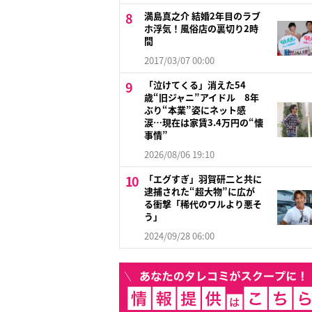
満島真之介 結婚2年目のラブ
ホ浮気！風俗店の裏切り2時
間
2017/03/07 00:00
「泣けてくる」消えた54
歳“旧ジャニ”アイドル 8年
ぶり“本業”姿にネット感
涙…現在は家賃3.4万円の“懐
事情”
2026/08/06 19:10
「エグすぎ」羽賀研二と共に
逮捕された“超大物”に広が
る衝撃「稀代のワルより悪そ
う」
2024/09/28 06:00