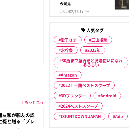
ら発見
2022/02/16 17:59
人気タグ
愛子さま
三山凌輝
水谷豊
2023年
30歳まで童貞だと魔法使いになれ
るらしい
Amazon
2022上半期ベストスクープ
3Dプリンター
Android
もっと見る
2024ベストスクープ
浦友和が親友の認
COUNTDOWN JAPAN
Ado
に孫と贈る「プレ