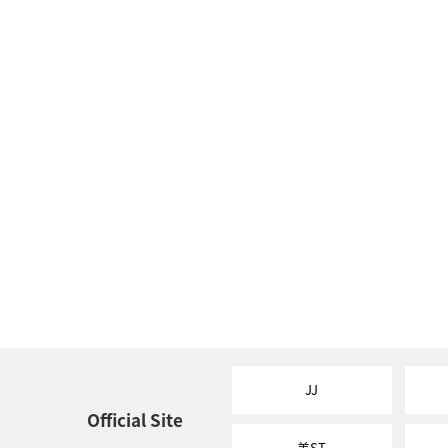
JJ
Official Site
美ST