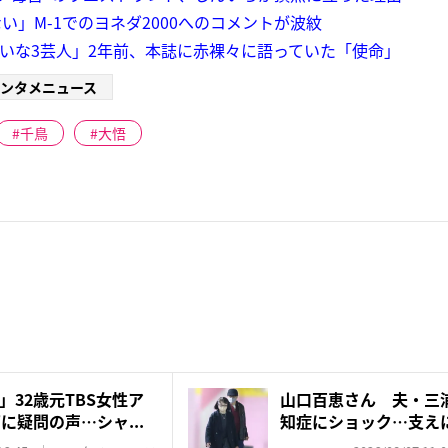
」M-1でのヨネダ2000へのコメントが波紋
嫌いな3芸人」2年前、本誌に赤裸々に語っていた「使命」
ンタメニュース
千鳥
大悟
32歳元TBS女性ア
山口百恵さん 夫・三
に疑問の声…シャ...
知症にショック…支え
ゼン...