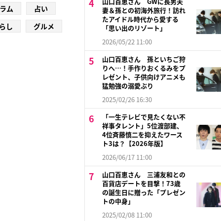
山口百恵さん GWに長男夫
ラム
占い
妻＆孫との初海外旅行！訪れ
たアイドル時代から愛する
らし
グルメ
「思い出のリゾート」
2026/05/22 11:00
山口百恵さん 孫といちご狩
りへ…！手作りおくるみをプ
レゼント、子供向けアニメも
猛勉強の溺愛ぶり
2025/02/26 16:30
「一生テレビで見たくない不
祥事タレント」5位渡部建、
4位斉藤慎二を抑えたワース
ト3は？【2026年版】
2026/06/17 11:00
山口百恵さん 三浦友和との
百貨店デートを目撃！73歳
の誕生日に贈った「プレゼン
トの中身」
2025/02/08 11:00