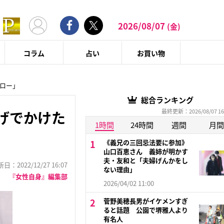
2026/08/07
(金)
コラム
占い
お買い物
ォロー」
総合ランキング
最終更新：2026/08/07 16
げでかけた
1時間
24時間
週間
月間
《義兄の三回忌法要に参加》
山口百恵さん 義姉が明かす
夫・友和と「夫婦げんかをし
：2022/12/27 16:07
ない理由」
『女性自身』編集部
2026/04/02 11:00
菅野美穂長男がイケメンすぎ
ると話題 公園で堺雅人より
有名人