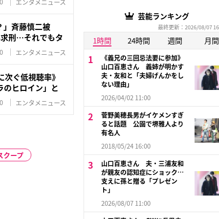
0
エンタメニュース
芸能ランキング
？」斉藤慎二被
最終更新：2026/08/07 16
年求刑…それでもタ
1時間
24時間
週間
月間
0
エンタメニュース
《義兄の三回忌法要に参加》
山口百恵さん 義姉が明かす
夫・友和と「夫婦げんかをし
に次ぐ低視聴率》
ない理由」
ラのヒロイン」と
2026/04/02 11:00
0
エンタメニュース
菅野美穂長男がイケメンすぎ
ると話題 公園で堺雅人より
有名人
2018/05/24 16:00
スクープ
山口百恵さん 夫・三浦友和
が親友の認知症にショック…
支えに孫と贈る「プレゼン
ト」
2026/08/07 11:00