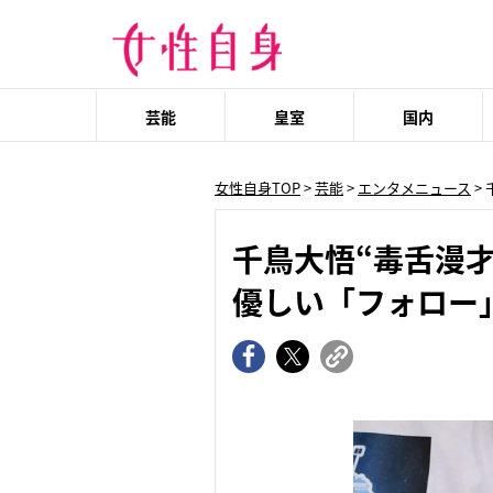
芸能
皇室
国内
女性自身TOP
>
芸能
>
エンタメニュース
>
千鳥大悟“毒舌漫
優しい「フォロー