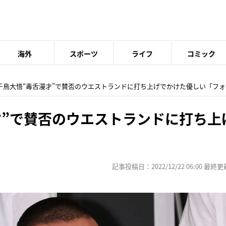
海外
スポーツ
ライフ
コミック
 千鳥大悟“毒舌漫才”で賛否のウエストランドに打ち上げでかけた優しい「フ
才”で賛否のウエストランドに打ち上
」
記事投稿日：2022/12/22 06:00 最終更新日