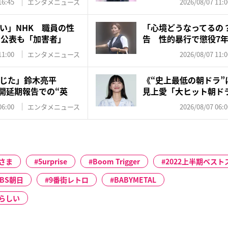
16:45
エンタメニュース
2026/08/07 11:0
い」NHK 職員の性
「心境どうなってるの
に公表も「加害者」
告 性的暴行で懲役7
レン...
11:00
エンタメニュース
2026/08/07 11:0
じた」鈴木亮平
《“史上最低の朝ドラ”
』公開延期報告での“英
見上愛「大ヒット朝ド
対...
06:00
エンタメニュース
2026/08/07 06:0
さま
5urprise
Boom Trigger
2022上半期ベスト
BS朝日
9番街レトロ
BABYMETAL
らしい