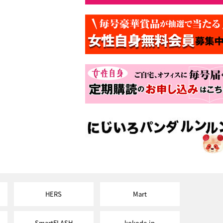
HERS
Mart
SmartFLASH
kokode.jp