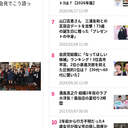
勝会見でこう語っ
ト3は？【2026年版】
2026/06/17 11:00
山口百恵さん 三浦友和との
百貨店デートを目撃！73歳
の誕生日に贈った「プレゼン
トの中身」
2025/02/08 11:00
自民党総裁に「なってほしい
候補」ランキング！3位高市
早苗、2位小泉進次郎を抑え
た圧倒的1位は？【30代〜60
代に聞いた】
2024/09/26 11:00
満島真之介 結婚2年目のラブ
ホ浮気！風俗店の裏切り2時
間
2017/03/07 00:00
2年前から行方不明だった4
歳女児が祖父宅の隠し部屋か