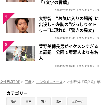
「7文字の言葉」
2026/07/09 15:25
エンタメニュース
4
大野智 “お気に入りの場所”に
出没し…左腕の“びっしりタト
ゥー”に現れた「驚きの異変」
2026/08/08 11:00
エンタメニュース
5
菅野美穂長男がイケメンすぎる
と話題 公園で堺雅人より有名
人
2018/05/24 16:00
エンタメニュース
女性自身TOP
>
芸能
>
エンタメニュース
>
松村邦洋『鎌倉殿』最終
カテゴリー
芸能
皇室
国内
海外
スポーツ