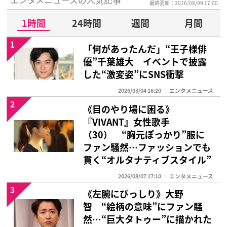
最終更新：2026/08/09 17:00
1時間
24時間
週間
月間
1
「何があったんだ」“王子様俳
優”千葉雄大 イベントで披露
した“激変姿”にSNS衝撃
2026/03/04 16:20
エンタメニュース
2
《目のやり場に困る》
『VIVANT』女性歌手
（30） “胸元ぽっかり”服に
ファン騒然…ファッションでも
貫く“オルタナティブスタイル”
2026/08/07 17:10
エンタメニュース
3
《左腕にびっしり》大野
智 “絵柄の意味”にファン騒
然…“巨大タトゥー”に描かれた