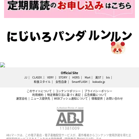
Official Site
JJ
CLASSY.
VERY
STORY
HERS
Mart
美ST
bis
和食スタイル
女性自身
SmartFLASH
kokode.jp
このサイトについて
コンテンツポリシー
プライバシーポリシー
利用規約
特定商取引法に基づく表記
広告掲載について
運営会社
ニュース提供先
WEBプッシュ通知について
情報提供
お問い合わせ
ABJマークは、この電子書店・電子書籍配信サービスが、著作権者からコンテンツ使用許諾を得た正
規版配信サービスであることを示す登録商標（登録番号 第6091713号）です。