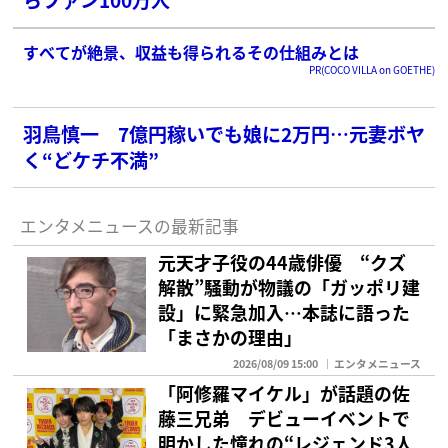
すべてが絶景、収益も得られるその仕組みとは
PR(COCO VILLA on GOETHE)
羽鳥慎一 7億円稼いでも娘に2万円…元妻ボヤ
く“どケチ不満”
エンタメニュースの最新記事
元天才子役の44歳俳優 “クズ
解散”騒動が物議の「ガッポリ建
設」に緊急加入…本誌に語った
「まさかの理由」
2026/08/09 15:00
エンタメニュース
「阿修羅マイケル」が話題の佐
藤三兄弟 デビューイベントで
明かした憧れの“レジェンド3人